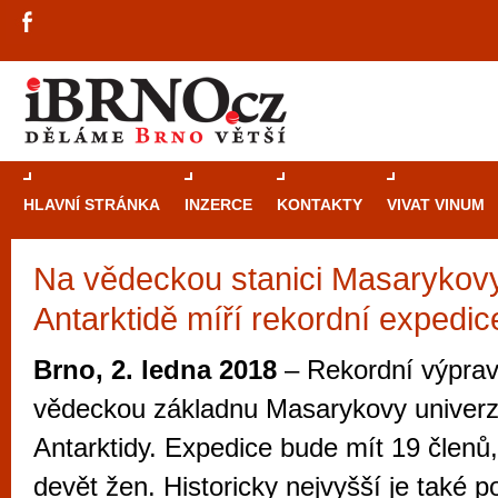
HLAVNÍ STRÁNKA
INZERCE
KONTAKTY
VIVAT VINUM
Na vědeckou stanici Masarykovy 
Průvodce
kasi
Antarktidě míří rekordní expedic
Brně: Od rulet
automaty
Brno, 2. ledna 2018
– Rekordní výprav
Brno je měs
vědeckou základnu Masarykovy univerz
zajímavé p
Antarktidy. Expedice bude mít 19 členů
restaurace, div
devět žen. Historicky nejvyšší je také 
Mimo jiné je ale také místem, kde si můžet