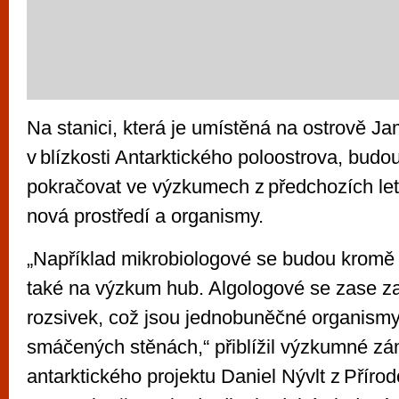
Na stanici, která je umístěná na ostrově 
v blízkosti Antarktického poloostrova, budo
pokračovat ve výzkumech z předchozích let
nová prostředí a organismy.
„Například mikrobiologové se budou kromě b
také na výzkum hub. Algologové se zase 
rozsivek, což jsou jednobuněčné organismy
smáčených stěnách,“ přiblížil výzkumné z
antarktického projektu Daniel Nývlt z Příro