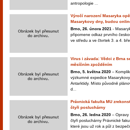
antropologie ...
Výročí narození Masaryka op
Masarykovy dny, budou onlin
Brno, 26. února 2021
- Masaryk
připomene odkaz prvního česko
ve středu a ve čtvrtek 3. a 4. bř
Virus i závada: Vědci z Brna se
měsíčním zpožděním
Brno, 5. května 2020
– Kompliko
výzkumné expedice Masarykovy 
Antarktidy. Místo původně plán
d...
Právnická fakulta MU zrekons
čtyři posluchárny
Brno, 26. ledna 2020
– Opravy 
čtyři posluchárny Právnické faku
které jsou už rok a půl z bezpeč