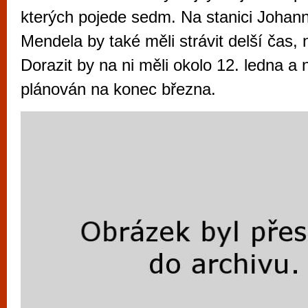
vyzkoušet různé kasinové hry. V neustál
kterých pojede sedm. Na stanici Johan
metropoli naleznete širokou nabídku her o
Mendela by také měli strávit delší čas, 
po moderní automaty jak pro pravidelné n
Dorazit by na ni měli okolo 12. ledna a 
příležitostné hráče. V...
plánován na konec března.