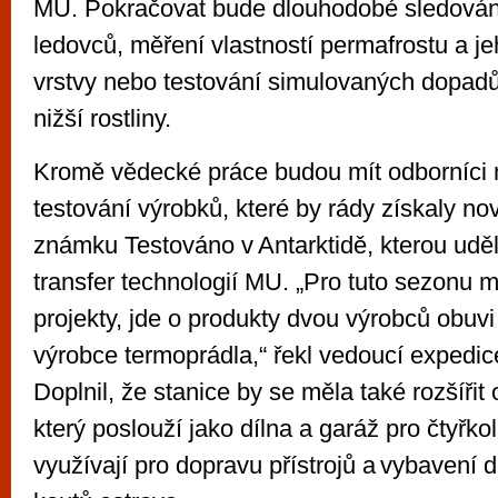
MU. Pokračovat bude dlouhodobé sledován
ledovců, měření vlastností permafrostu a je
vrstvy nebo testování simulovaných dopad
nižší rostliny.
Kromě vědecké práce budou mít odborníci n
testování výrobků, které by rády získaly n
známku Testováno v Antarktidě, kterou udě
transfer technologií MU. „Pro tuto sezonu má
projekty, jde o produkty dvou výrobců obuv
výrobce termoprádla,“ řekl vedoucí expedic
Doplnil, že stanice by se měla také rozšířit 
který poslouží jako dílna a garáž pro čtyřkol
využívají pro dopravu přístrojů a vybavení 