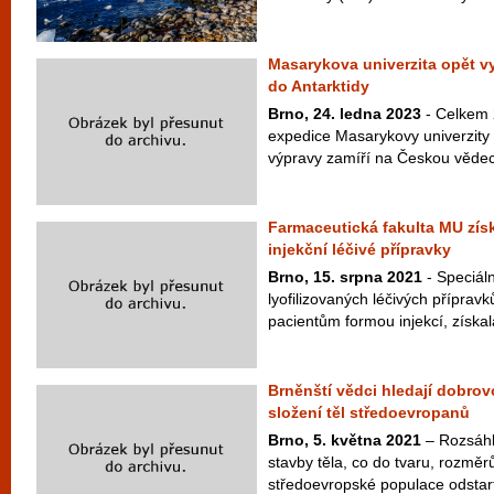
Masarykova univerzita opět v
do Antarktidy
Brno, 24. ledna 2023
- Celkem 
expedice Masarykovy univerzity 
výpravy zamíří na Českou vědecko
Farmaceutická fakulta MU získ
injekční léčivé přípravky
Brno, 15. srpna 2021
- Speciáln
lyofilizovaných léčivých přípravk
pacientům formou injekcí, získala
Brněnští vědci hledají dobrov
složení těl středoevropanů
Brno, 5. května 2021
– Rozsáhl
stavby těla, co do tvaru, rozměr
středoevropské populace odstar