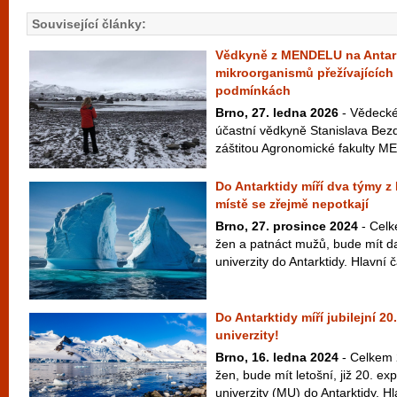
Související články:
Vědkyně z MENDELU na Antar
mikroorganismů přežívajících
podmínkách
Brno, 27. ledna 2026
- Vědecké
účastní vědkyně Stanislava Bez
záštitou Agronomické fakulty M
Do Antarktidy míří dva týmy z
místě se zřejmě nepotkají
Brno, 27. prosince 2024
- Celk
žen a patnáct mužů, bude mít d
univerzity do Antarktidy. Hlavní č
Do Antarktidy míří jubilejní 
univerzity!
Brno, 16. ledna 2024
- Celkem 2
žen, bude mít letošní, již 20. e
univerzity (MU) do Antarktidy. Hl