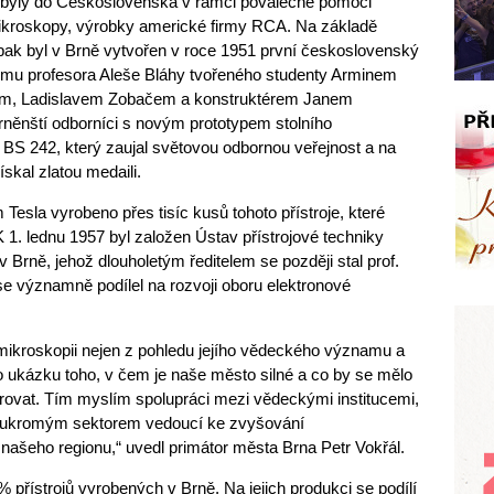
dy byly do Československa v rámci poválečné pomoci
ikroskopy, výrobky americké firmy RCA. Na základě
pak byl v Brně vytvořen v roce 1951 první československý
mu profesora Aleše Bláhy tvořeného studenty Arminem
m, Ladislavem Zobačem a konstruktérem Janem
brněnští odborníci s novým prototypem stolního
BS 242, který zaujal světovou odbornou veřejnost a na
kal zlatou medaili.
Tesla vyrobeno přes tisíc kusů tohoto přístroje, které
 1. lednu 1957 byl založen Ústav přístrojové techniky
rně, jehož dlouholetým ředitelem se později stal prof.
se významně podílel na rozvoji oboru elektronové
kroskopii nejen z pohledu jejího vědeckého významu a
ako ukázku toho, v čem je naše město silné a co by se mělo
rovat. Tím myslím spolupráci mezi vědeckými institucemi,
soukromým sektorem vedoucí ke zvyšování
ašeho regionu,“ uvedl primátor města Brna Petr Vokřál.
 přístrojů vyrobených v Brně. Na jejich produkci se podílí