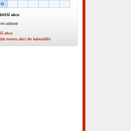
31
bližší akce
né události
ší akce
dat novou akci do kalendáře