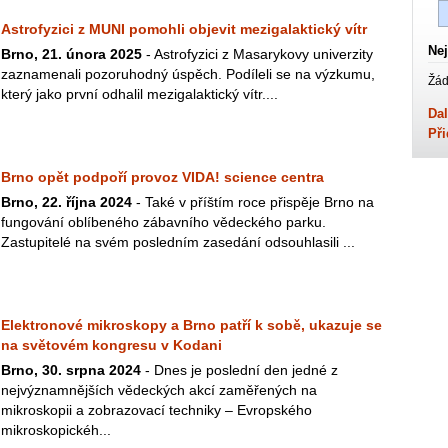
Astrofyzici z MUNI pomohli objevit mezigalaktický vítr
Nej
Brno, 21. února 2025
- Astrofyzici z Masarykovy univerzity
zaznamenali pozoruhodný úspěch. Podíleli se na výzkumu,
Žád
který jako první odhalil mezigalaktický vítr....
Dal
Při
Brno opět podpoří provoz VIDA! science centra
Brno, 22. října 2024
- Také v příštím roce přispěje Brno na
fungování oblíbeného zábavního vědeckého parku.
Zastupitelé na svém posledním zasedání odsouhlasili ...
Elektronové mikroskopy a Brno patří k sobě, ukazuje se
na světovém kongresu v Kodani
Brno, 30. srpna 2024
- Dnes je poslední den jedné z
nejvýznamnějších vědeckých akcí zaměřených na
mikroskopii a zobrazovací techniky – Evropského
mikroskopickéh...