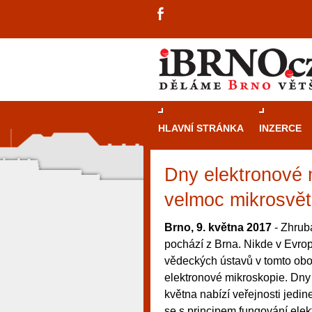
HLAVNÍ STRÁNKA
INZERCE
Dny elektronové m
velmoc mikrosvě
Brno, 9. května 2017
- Zhrub
pochází z Brna. Nikde v Evrop
vědeckých ústavů v tomto obor
elektronové mikroskopie. Dny
května nabízí veřejnosti jed
návštěvníky, tak pro příležitostné h
se s principem fungování ele