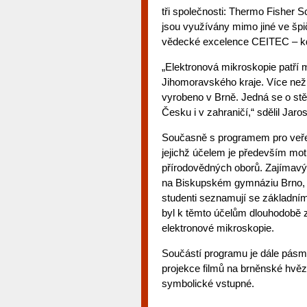
tři společnosti: Thermo Fisher S
jsou využívány mimo jiné ve špi
vědecké excelence CEITEC – kde 
„Elektronová mikroskopie patří m
Jihomoravského kraje. Více než 
vyrobeno v Brně. Jedná se o stěž
Česku i v zahraničí,“ sdělil Ja
Současně s programem pro veřej
jejichž účelem je především mo
přírodovědných oborů. Zajímavý
na Biskupském gymnáziu Brno, k
studenti seznamují se základním
byl k těmto účelům dlouhodobě za
elektronové mikroskopie.
Součástí programu je dále pásm
projekce filmů na brněnské hvěz
symbolické vstupné.