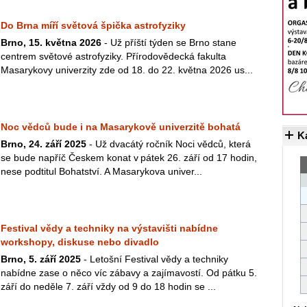
Do Brna míří světová špička astrofyziky
Brno, 15. května 2026
- Už příští týden se Brno stane
centrem světové astrofyziky. Přírodovědecká fakulta
Masarykovy univerzity zde od 18. do 22. května 2026 us...
Noc vědců bude i na Masarykově univerzitě bohatá
K
Brno, 24. září 2025
- Už dvacátý ročník Noci vědců, která
se bude napříč Českem konat v pátek 26. září od 17 hodin,
nese podtitul Bohatství. A Masarykova univer...
Festival vědy a techniky na výstavišti nabídne
workshopy, diskuse nebo divadlo
Brno, 5. září 2025
- Letošní Festival vědy a techniky
nabídne zase o něco víc zábavy a zajímavostí. Od pátku 5.
září do neděle 7. září vždy od 9 do 18 hodin se ...