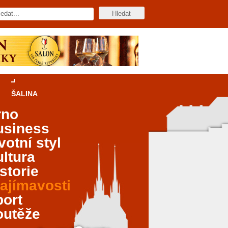
ŠALINA
rno
usiness
votní styl
ltura
storie
ajímavosti
port
outěže