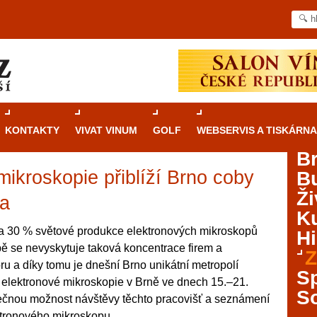
KONTAKTY
VIVAT VINUM
GOLF
WEBSERVIS A TISKÁRNA
B
ikroskopie přiblíží Brno coby
B
Průvodce
kasinovými hrami v Brně: Od
Ži
rulety po video automaty
ta
Ku
Brno je městem známým pro zajímavé památky, skvělé
a 30 % světové produkce elektronových mikroskopů
Hi
restaurace, divadla a univerzity. Mimo jiné je ale také
ě se nevyskytuje taková koncentrace firem a
Z
místem, kde si můžete legálně a bezpečně vyzkoušet
u a díky tomu je dnešní Brno unikátní metropolí
různé kasinové hry. V neustále kvetoucí moravské
S
 elektronové mikroskopie v Brně ve dnech 15.–21.
metropoli naleznete širokou nabídku her od klasické
S
inečnou možnost návštěvy těchto pracovišť a seznámení
rulety až po moderní automaty jak pro pravidelné
ráče. V...
ktronového mikroskopu.