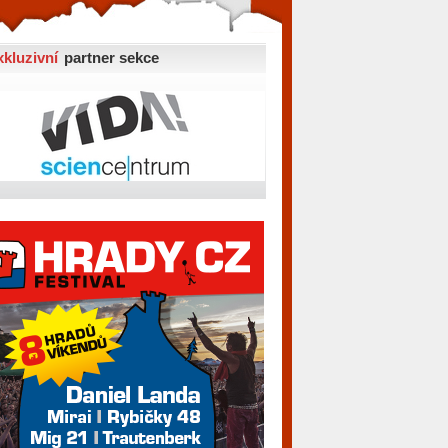
xkluzivní
partner sekce