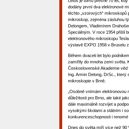
Letos je tomu přesně 70 let, k
dodány první dva elektronové m
těchto „vzorových“ mikroskopů 
mikroskop, zejména zásluhou tý
Delongem, Vladimírem Drahoše
Speciálným. V roce 1954 přišli 
elektronového mikroskopu Tesla 
výstavě EXPO 1958 v Bruselu zís
Během dvaceti let bylo podnikem 
zamířily do mnoha zemí světa. K
Československé Akademie věd v B
Ing. Armin Delong, DrSc., který 
mikroskopie v Brně.
„Osobně vnímám elektronovou mi
důležitosti pro Brno, ale také j
dále maximálně rozvíjet a podpo
vysokými školami a státním i 
konkurenceschopnosti i renomé n
Dnes do světa míří více než 90 %