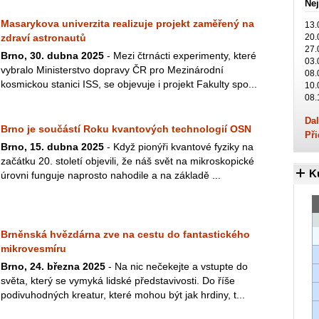
Nej
Masarykova univerzita realizuje projekt zaměřený na
13.
zdraví astronautů
20.
27.
Brno, 30. dubna 2025
- Mezi čtrnácti experimenty, které
03.
vybralo Ministerstvo dopravy ČR pro Mezinárodní
08.
kosmickou stanici ISS, se objevuje i projekt Fakulty spo...
10.
08.
Dal
Brno je součástí Roku kvantových technologií OSN
Při
Brno, 15. dubna 2025
- Když pionýři kvantové fyziky na
začátku 20. století objevili, že náš svět na mikroskopické
K
úrovni funguje naprosto nahodile a na základě ...
Brněnská hvězdárna zve na cestu do fantastického
mikrovesmíru
Brno, 24. března 2025
- Na nic nečekejte a vstupte do
světa, který se vymyká lidské představivosti. Do říše
podivuhodných kreatur, které mohou být jak hrdiny, t...