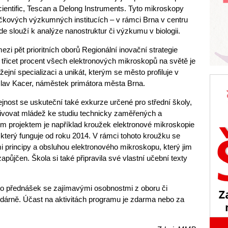
cientific, Tescan a Delong Instruments. Tyto mikroskopy
čkových výzkumných institucích – v rámci Brna v centru
slouží k analýze nanostruktur či výzkumu v biologii.
ezi pět prioritních oborů Regionální inovační strategie
třicet procent všech elektronových mikroskopů na světě je
ejní specializaci a unikát, kterým se město profiluje v
roslav Kacer, náměstek primátora města Brna.
nost se uskuteční také exkurze určené pro střední školy,
tivovat mládež ke studiu technicky zaměřených a
m projektem je například kroužek elektronové mikroskopie
terý funguje od roku 2014. V rámci tohoto kroužku se
i principy a obsluhou elektronového mikroskopu, který jim
půjčen. Škola si také připravila své vlastní učební texty
o přednášek se zajímavými osobnostmi z oboru či
dárně. Účast na aktivitách programu je zdarma nebo za