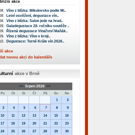
bližší akce
08.
Víno z blízka: Mikulovsko podle Mi..
08.
Letní osvěžení, degustace vín..
08.
Víno z blízka: Salon jede na hrad..
09.
Galadegustace 28. ročníku soutěže ..
09.
Řízená degustace Vinařství Maňák..
09.
Víno z blízka: Víno v kroji..
10.
Degustace: Turné Krále vín 2026..
ší akce
dat novou akci do kalendáře
ulturní
akce v Brně
<<
Srpen 2026
>>
Po
Út
St
Čt
Pá
So
Ne
1
2
3
4
5
6
7
8
9
10
11
12
13
14
15
16
17
18
19
20
21
22
23
24
25
26
27
28
29
30