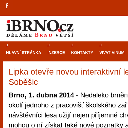
HLAVNÍ STRÁNKA
INZERCE
KONTAKTY
VIVAT VINUM
Lipka otevře novou interaktivní l
Průvodce
kasi
Soběšic
Brně: Od rulet
automaty
Brno, 1. dubna 2014
- Nedaleko brněn
Brno je měs
okolí jednoho z pracovišť školského zaří
zajímavé p
návštěvníci lesa užijí nejen příjemné chv
restaurace, div
mohou o ní získat také nové poznatky a
Mimo jiné je ale také místem, kde si můžet