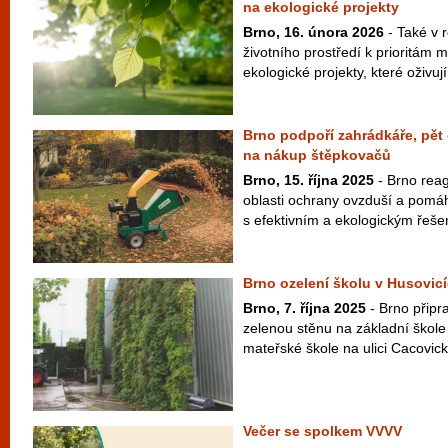
na ekologické projekty
Brno, 16. února 2026
- Také v 
životního prostředí k prioritám 
ekologické projekty, které oživují
Brno podpoří zahrádkáře, pět 
na nákup štěpkovačů
Brno, 15. října 2025
- Brno reag
oblasti ochrany ovzduší a pomá
s efektivním a ekologickým řešen
Brno ozelení školu v Husovicí
Brno, 7. října 2025
- Brno připra
zelenou stěnu na základní škol
mateřské škole na ulici Cacovick
Večer se spolkem VVVV