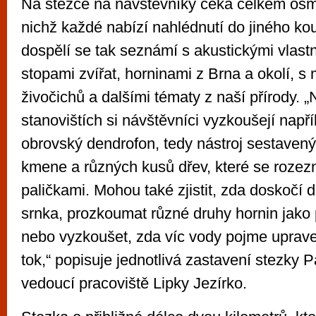
Na stezce na návštěvníky čeká celkem osm
nichž každé nabízí nahlédnutí do jiného kout
dospělí se tak seznámí s akustickými vlast
stopami zvířat, horninami z Brna a okolí, 
živočichů a dalšími tématy z naší přírody. „
stanovištích si návštěvníci vyzkoušejí napří
obrovský dendrofon, tedy nástroj sestavený
kmene a různých kusů dřev, které se rozez
paličkami. Mohou také zjistit, zda doskočí 
srnka, prozkoumat různé druhy hornin jako
nebo vyzkoušet, zda víc vody pojme uprave
tok,“ popisuje jednotlivá zastavení stezky P
vedoucí pracoviště Lipky Jezírko.