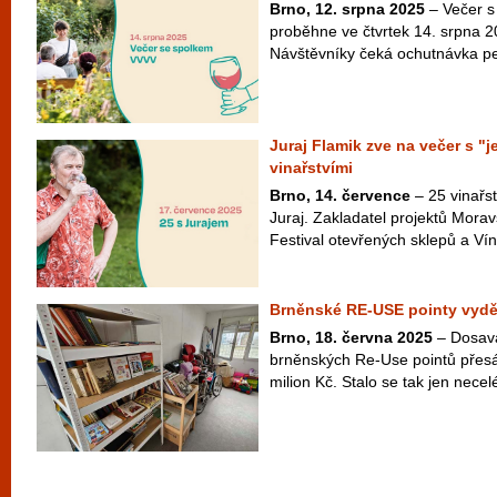
Brno, 12. srpna 2025
– Večer s
proběhne ve čtvrtek 14. srpna 
Návštěvníky čeká ochutnávka peč
Juraj Flamik zve na večer s "
vinařstvími
Brno, 14. července
– 25 vinařst
Juraj. Zakladatel projektů Morav
Festival otevřených sklepů a Víno
Brněnské RE-USE pointy vyděl
Brno, 18. června 2025
– Dosava
brněnských Re-Use pointů přes
milion Kč. Stalo se tak jen necel