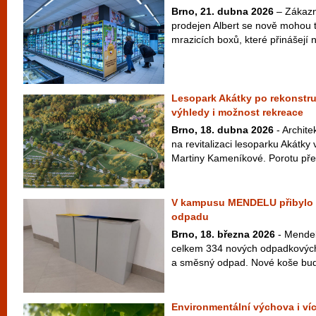
Brno, 21. dubna 2026
– Zákazn
prodejen Albert se nově mohou t
mrazicích boxů, které přinášejí n
Lesopark Akátky po rekonstru
výhledy i možnost rekreace
Brno, 18. dubna 2026
- Archite
na revitalizaci lesoparku Akátk
Martiny Kameníkové. Porotu přes
V kampusu MENDELU přibylo p
odpadu
Brno, 18. března 2026
- Mendelo
celkem 334 nových odpadkových 
a směsný odpad. Nové koše budou
Environmentální výchova i víc