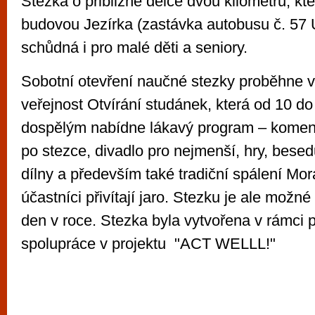
Stezka o přibližné délce dvou kilometrů, kt
budovou Jezírka (zastávka autobusu č. 57 U
schůdná i pro malé děti a seniory.
Sobotní otevření naučné stezky proběhne v
veřejnost Otvírání studánek, která od 10 do
dospělým nabídne lákavý program – kome
po stezce, divadlo pro nejmenší, hry, besedu
dílny a především také tradiční spálení Mor
účastníci přivítají jaro. Stezku je ale možné s
den v roce. Stezka byla vytvořena v rámci p
spolupráce v projektu "ACT WELLL!"