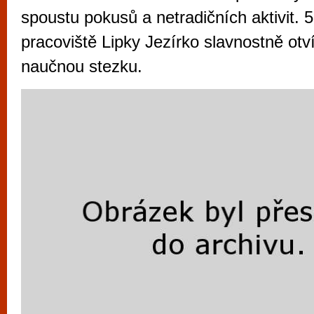
vyzkoušet různé kasinové hry. V neustál
spoustu pokusů a netradičních aktivit. 5
metropoli naleznete širokou nabídku her o
pracoviště Lipky Jezírko slavnostně otv
po moderní automaty jak pro pravidelné n
naučnou stezku.
příležitostné hráče. V...