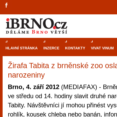
HLAVNÍ STRÁNKA
INZERCE
KONTAKTY
VIVAT VINUM
Žirafa Tabita z brněnské zoo osl
Průvodce
kasi
narozeniny
Brně: Od rulet
automaty
Brno, 4. září 2012
(MEDIAFAX) - Brně
Brno je měs
ve středu od 14. hodiny slavit druhé nar
zajímavé p
Tabity. Návštěvníci jí mohou přinést vy
restaurace, div
rohlík, kousek chleba nebo banán, info
Mimo jiné je ale také místem, kde si můžet