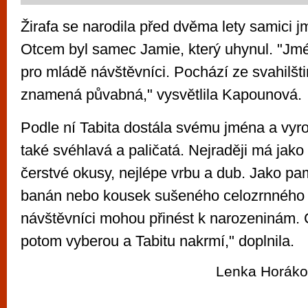
Žirafa se narodila před dvěma lety samici
Otcem byl samec Jamie, který uhynul. "Jmé
pro mládě návštěvníci. Pochází ze svahilšti
znamená půvabná," vysvětlila Kapounová.
Podle ní Tabita dostála svému jména a vyros
také svéhlavá a paličatá. Nejraději má jako
čerstvé okusy, nejlépe vrbu a dub. Jako p
banán nebo kousek sušeného celozrnného c
návštěvníci mohou přinést k narozeninám. 
potom vyberou a Tabitu nakrmí," doplnila.
Lenka Horáko