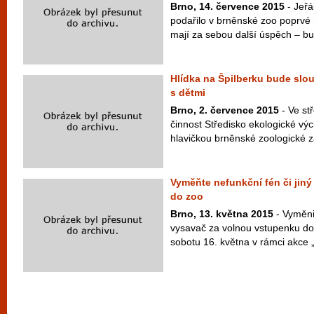
Brno, 14. července 2015
- Jeřá
podařilo v brněnské zoo poprvé 
mají za sebou další úspěch – bud
Hlídka na Špilberku bude slo
s dětmi
Brno, 2. července 2015
- Ve st
činnost Středisko ekologické vý
hlavičkou brněnské zoologické 
Vyměňte nefunkční fén či jiný
do zoo
Brno, 13. května 2015
- Vyměni
vysavač za volnou vstupenku do
sobotu 16. května v rámci akce „