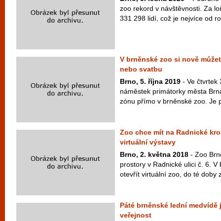
zoo rekord v návštěvnosti. Za lo
331 298 lidí, což je nejvíce od r
V brněnské zoo si nově může
nebo svatbu
Brno, 5. října 2019
- Ve čtvrtek 
náměstek primátorky města Brna
zónu přímo v brněnské zoo. Je p
Zoo chce mít na Radnické kro
virtuální výstavy
Brno, 2. května 2018
- Zoo Brn
prostory v Radnické ulici č. 6. 
otevřít virtuální zoo, do té doby 
Páté brněnské lední medvídě 
veřejnost