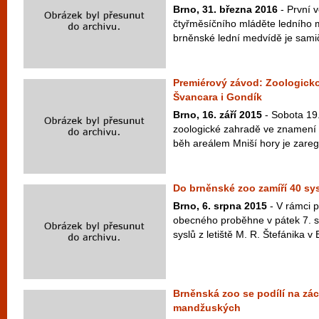
Brno, 31. března 2016
- První v
čtyřměsíčního mláděte ledního 
brněnské lední medvídě je sami
Premiérový závod: Zoologick
Švancara i Gondík
Brno, 16. září 2015
- Sobota 19.
zoologické zahradě ve znamení 
běh areálem Mniší hory je zaregi
Do brněnské zoo zamíří 40 sys
Brno, 6. srpna 2015
- V rámci p
obecného proběhne v pátek 7. sr
syslů z letiště M. R. Štefánika v B
Brněnská zoo se podílí na zá
mandžuských