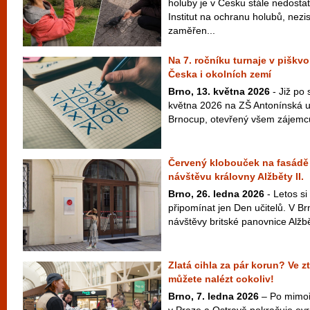
holuby je v Česku stále nedosta
Institut na ochranu holubů, nez
zaměřen...
Na 7. ročníku turnaje v piškvo
Česka i okolních zemí
Brno, 13. května 2026
- Již po
května 2026 na ZŠ Antonínská u
Brnocup, otevřený všem zájemcům
Červený klobouček na fasádě
návštěvu královny Alžběty II.
Brno, 26. ledna 2026
- Letos s
připomínat jen Den učitelů. V Br
návštěvy britské panovnice Alžběty 
Zlatá cihla za pár korun? Ve z
můžete nalézt cokoliv!
Brno, 7. ledna 2026
– Po mimoř