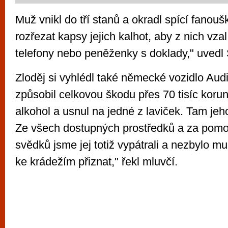
Muž vnikl do tří stanů a okradl spící fanouš
rozřezat kapsy jejich kalhot, aby z nich vza
telefony nebo peněženky s doklady," uvedl
Zloděj si vyhlédl také německé vozidlo Au
způsobil celkovou škodu přes 70 tisíc korun
alkohol a usnul na jedné z laviček. Tam jeho
Ze všech dostupných prostředků a za pomo
svědků jsme jej totiž vypátrali a nezbylo mu
ke krádežím přiznat," řekl mluvčí.