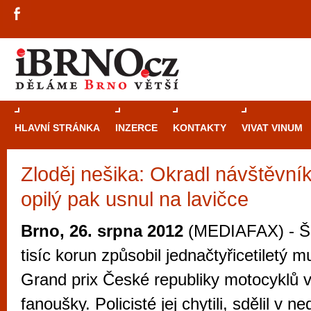
HLAVNÍ STRÁNKA
INZERCE
KONTAKTY
VIVAT VINUM
Zloděj nešika: Okradl návštěvní
Průvodce
kasi
opilý pak usnul na lavičce
Brně: Od rulet
automaty
Brno, 26. srpna 2012
(MEDIAFAX) - Š
Brno je měs
tisíc korun způsobil jednačtyřicetiletý m
zajímavé p
Grand prix České republiky motocyklů v
restaurace, div
fanoušky. Policisté jej chytili, sdělil v n
Mimo jiné je ale také místem, kde si můžet