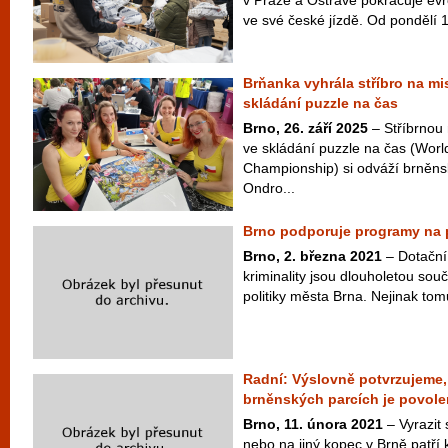
v Praze a Ostravě pokračuje ev
ve své české jízdě. Od pondělí 1
Brňanka vyhrála stříbro na mi
skládání puzzle na čas
Brno, 26. září 2025
– Stříbrnou 
ve skládání puzzle na čas (Worl
Championship) si odváží brněn
Ondro...
Brno podporuje programy na p
Brno, 2. března 2021
– Dotační
kriminality jsou dlouholetou sou
politiky města Brna. Nejinak tomu
Radní: Výslovně potvrzujeme,
brněnských parcích je povole
Brno, 11. února 2021
– Vyrazit
nebo na jiný kopec v Brně patří