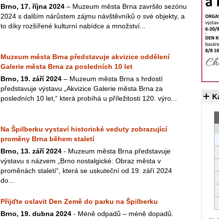
Brno, 17. října 2024
– Muzeum města Brna završilo sezónu
2024 s dalším nárůstem zájmu návštěvníků o své objekty, a
to díky rozšířené kulturní nabídce a množství...
Muzeum města Brna představuje akvizice oddělení
Galerie města Brna za posledních 10 let
Brno, 19. září 2024
– Muzeum města Brna s hrdostí
představuje výstavu „Akvizice Galerie města Brna za
K
posledních 10 let,“ která probíhá u příležitosti 120. výro...
Na Špilberku vystaví historické veduty zobrazující
proměny Brna během staletí
Brno, 13. září 2024
- Muzeum města Brna představuje
výstavu s názvem „Brno nostalgické: Obraz města v
proměnách staletí“, která se uskuteční od 19. září 2024
do...
Přijďte oslavit Den Země do parku na Špilberku
Brno, 19. dubna 2024
- Méně odpadů – méně dopadů.