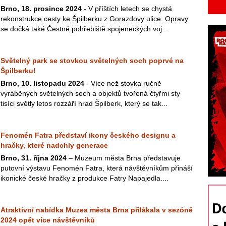
Brno, 18. prosince 2024
- V příštích letech se chystá
rekonstrukce cesty ke Špilberku z Gorazdovy ulice. Opravy
se dočká také Čestné pohřebiště spojeneckých voj...
Světelný park se stovkou světelných soch poprvé na
Špilberku!
Brno, 10. listopadu 2024
- Více než stovka ručně
vyráběných světelných soch a objektů tvořená čtyřmi sty
tisíci světly letos rozzáří hrad Špilberk, který se tak...
Fenomén Fatra představí ikony českého designu a
hračky, které nadchly generace
Brno, 31. října 2024
– Muzeum města Brna představuje
putovní výstavu Fenomén Fatra, která návštěvníkům přináší
ikonické české hračky z produkce Fatry Napajedla....
Atraktivní nabídka Muzea města Brna přilákala v sezóně
2024 opět více návštěvníků