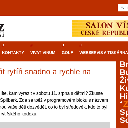
KONTAKTY
VIVAT VINUM
GOLF
WEBSERVIS A TISKÁRNA
B
t rytíři snadno a rychle na
B
Průvodce
kasinovými hrami v Brně: Od
Ži
rulety po video automaty
Ku
Brno je městem známým pro zajímavé památky, skvělé
íte, kam vyrazit v sobotu 11. srpna s dětmi? Zkuste
Hi
restaurace, divadla a univerzity. Mimo jiné je ale také
 Špilberk. Zde se totiž v programovém bloku s názvem
Z
místem, kde si můžete legálně a bezpečně vyzkoušet
ou vaše děti dozvědět, co to byl středověk, kdo to byl
různé kasinové hry. V neustále kvetoucí moravské
S
e rytířského kodexu.
metropoli naleznete širokou nabídku her od klasické
S
rulety až po moderní automaty jak pro pravidelné
ráče. V...