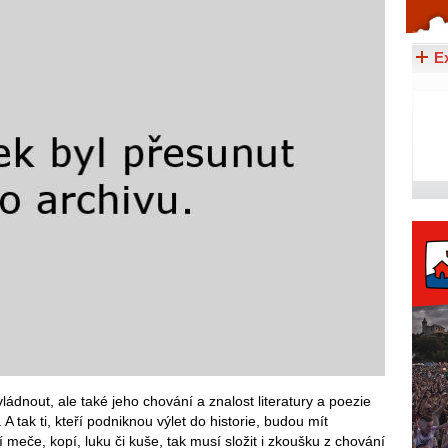
Celý článek...
E
dnout, ale také jeho chování a znalost literatury a poezie
. A tak ti, kteří podniknou výlet do historie, budou mít
 meče, kopí, luku či kuše, tak musí složit i zkoušku z chování