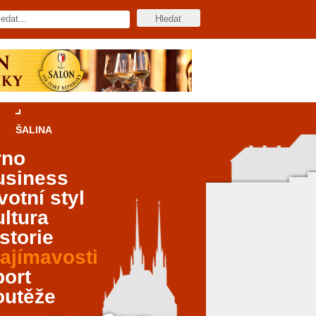
ŠALINA
rno
usiness
votní styl
ltura
storie
ajímavosti
port
outěže