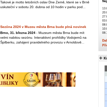
Nej
Takové je motto letošních oslav Dne Země, které se v Brně
uskuteční v sobotu 20. dubna od 10 hodin v parku pod...
13.
20.
27.
03.
08.
Sezóna 2024 v Muzeu města Brna bude plná novinek
10.
Brno, 31. března 2024
- Muzeum města Brna bude mít
08.
velmi nabitou sezónu. Interaktivní prohlídky Vodojemů na
Dal
Špilberku, zahájení pravidelného provozu v Arnoldově...
Při
K