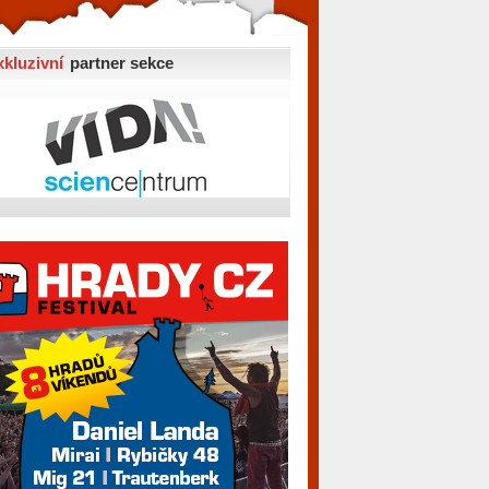
xkluzivní
partner sekce