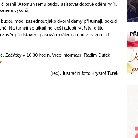
i písně. A tomu všemu budou asistovat dobově odění rytíři,
ocenění výkonů.
rá budou moci zasednout jako dvorní dámy při turnaji, pokud
é. Na turnaji se utkají nejlepší adepti rytířství o titul
a závěr představení pasován králem a obdrží stvrzující
Kč. Začátky v 16.30 hodin. Více informací: Radim Dufek,
z
(red), ilustrační foto: Kryštof Turek