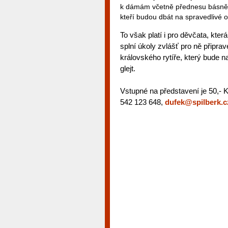
k dámám včetně přednesu básně č
kteří budou dbát na spravedlivé 
To však platí i pro děvčata, kte
splní úkoly zvlášť pro ně připraven
královského rytíře, který bude n
glejt.
Vstupné na představení je 50,- 
542 123 648,
dufek@spilberk.c