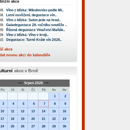
bližší akce
08.
Víno z blízka: Mikulovsko podle Mi..
08.
Letní osvěžení, degustace vín..
08.
Víno z blízka: Salon jede na hrad..
09.
Galadegustace 28. ročníku soutěže ..
09.
Řízená degustace Vinařství Maňák..
09.
Víno z blízka: Víno v kroji..
10.
Degustace: Turné Krále vín 2026..
ší akce
dat novou akci do kalendáře
ulturní
akce v Brně
<<
Srpen 2026
>>
Po
Út
St
Čt
Pá
So
Ne
1
2
3
4
5
6
7
8
9
10
11
12
13
14
15
16
17
18
19
20
21
22
23
24
25
26
27
28
29
30