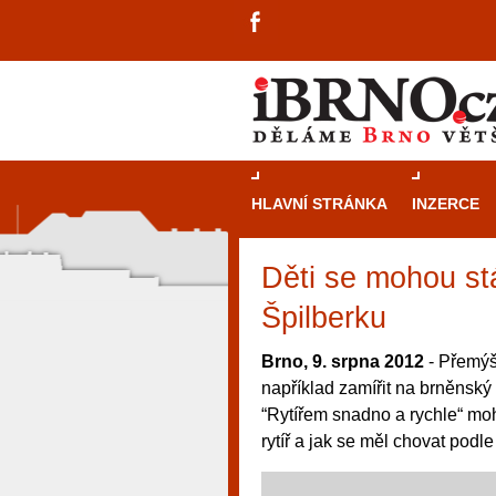
HLAVNÍ STRÁNKA
INZERCE
Děti se mohou stá
Špilberku
Brno, 9. srpna 2012
- Přemýšl
například zamířit na brněnský
“Rytířem snadno a rychle“ moh
rytíř a jak se měl chovat podl
návštěvníky, tak pro příležitostné h