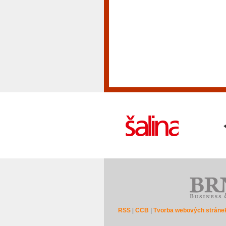
RSS
|
CCB
|
Tvorba webových stráne