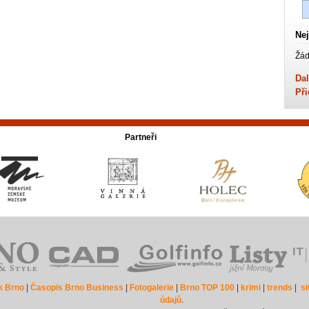
Nej
Žád
Dal
Při
Partneři
k Brno
|
Časopis Brno Business
|
Fotogalerie
|
Brno TOP 100
|
krimi
|
trends
|
s
údajů.