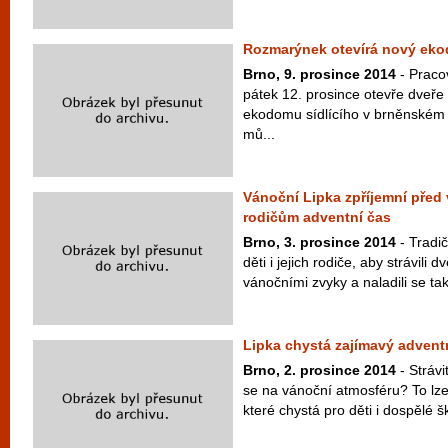
Rozmarýnek otevírá nový ek
Brno, 9. prosince 2014
- Praco
pátek 12. prosince otevře dveř
ekodomu sídlícího v brněnském 
mů...
Vánoční Lipka zpříjemní před
rodičům adventní čas
Brno, 3. prosince 2014
- Tradi
děti i jejich rodiče, aby strávili
vánočními zvyky a naladili se ta
Lipka chystá zajímavý advent
Brno, 2. prosince 2014
- Strávi
se na vánoční atmosféru? To lze
které chystá pro děti i dospělé šk