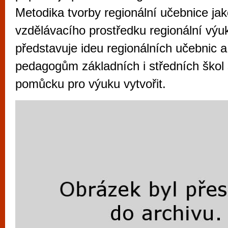
vyzkoušet různé kasinové hry. V neustál
Metodika tvorby regionální učebnice ja
metropoli naleznete širokou nabídku her o
vzdělávacího prostředku regionální výuk
po moderní automaty jak pro pravidelné n
představuje ideu regionálních učebnic
příležitostné hráče. V...
pedagogům základních i středních škol 
pomůcku pro výuku vytvořit.