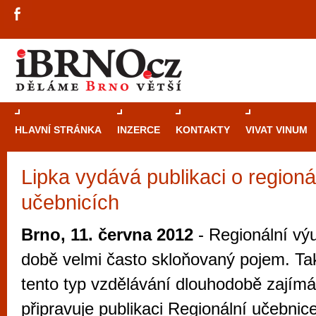
HLAVNÍ STRÁNKA
INZERCE
KONTAKTY
VIVAT VINUM
Lipka vydává publikaci o regioná
Průvodce
kasi
učebnicích
Brně: Od rulet
automaty
Brno, 11. června 2012
- Regionální výu
Brno je měs
době velmi často skloňovaný pojem. Ta
zajímavé p
tento typ vzdělávání dlouhodobě zajímá
restaurace, div
připravuje publikaci Regionální učebnic
Mimo jiné je ale také místem, kde si můžet