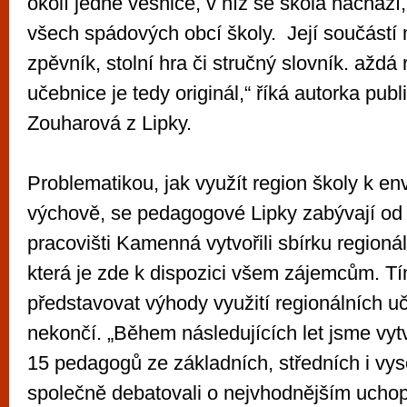
okolí jedné vesnice, v níž se škola nachází,
všech spádových obcí školy. Její součástí 
zpěvník, stolní hra či stručný slovník. aždá 
učebnice je tedy originál,“ říká autorka pub
Zouharová z Lipky.
Problematikou, jak využít region školy k en
výchově, se pedagogové Lipky zabývají od
pracovišti Kamenná vytvořili sbírku regioná
která je zde k dispozici všem zájemcům. Tí
představovat výhody využití regionálních u
nekončí. „Během následujících let jsme vytv
15 pedagogů ze základních, středních i vyso
společně debatovali o nejvhodnějším uchop