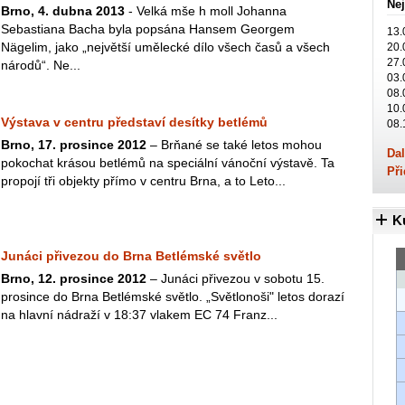
Nej
Brno, 4. dubna 2013
- Velká mše h moll Johanna
Sebastiana Bacha byla popsána Hansem Georgem
13.
Nägelim, jako „největší umělecké dílo všech časů a všech
20.
27.
národů“. Ne...
03.
08.
10.
Výstava v centru představí desítky betlémů
08.
Brno, 17. prosince 2012
– Brňané se také letos mohou
Dal
pokochat krásou betlémů na speciální vánoční výstavě. Ta
Při
propojí tři objekty přímo v centru Brna, a to Leto...
K
Junáci přivezou do Brna Betlémské světlo
Brno, 12. prosince 2012
– Junáci přivezou v sobotu 15.
prosince do Brna Betlémské světlo. „Světlonoši" letos dorazí
na hlavní nádraží v 18:37 vlakem EC 74 Franz...