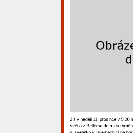
Již v neděli 11. prosince v 9.00 
světlo z Betléma do rukou brně
si světélko v lucernách či na ho