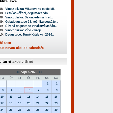
bližší akce
08.
Víno z blízka: Mikulovsko podle Mi..
08.
Letní osvěžení, degustace vín..
08.
Víno z blízka: Salon jede na hrad..
09.
Galadegustace 28. ročníku soutěže ..
09.
Řízená degustace Vinařství Maňák..
09.
Víno z blízka: Víno v kroji..
10.
Degustace: Turné Krále vín 2026..
ší akce
dat novou akci do kalendáře
ulturní
akce v Brně
<<
Srpen 2026
>>
Po
Út
St
Čt
Pá
So
Ne
1
2
3
4
5
6
7
8
9
10
11
12
13
14
15
16
17
18
19
20
21
22
23
24
25
26
27
28
29
30