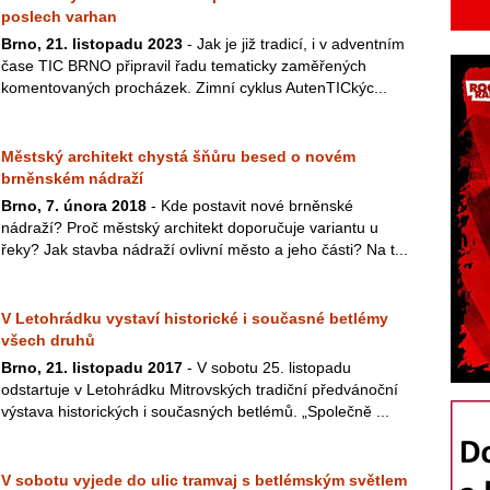
poslech varhan
Brno, 21. listopadu 2023
- Jak je již tradicí, i v adventním
čase TIC BRNO připravil řadu tematicky zaměřených
komentovaných procházek. Zimní cyklus AutenTICkýc...
Městský architekt chystá šňůru besed o novém
brněnském nádraží
Brno, 7. února 2018
- Kde postavit nové brněnské
nádraží? Proč městský architekt doporučuje variantu u
řeky? Jak stavba nádraží ovlivní město a jeho části? Na t...
V Letohrádku vystaví historické i současné betlémy
všech druhů
Brno, 21. listopadu 2017
- V sobotu 25. listopadu
odstartuje v Letohrádku Mitrovských tradiční předvánoční
výstava historických i současných betlémů. „Společně ...
V sobotu vyjede do ulic tramvaj s betlémským světlem