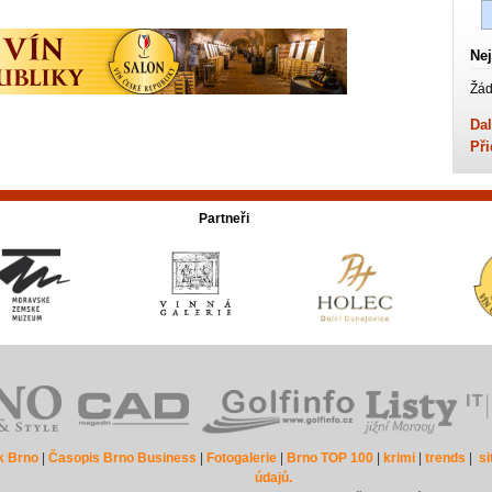
Nej
Žád
Dal
Při
Partneři
k Brno
|
Časopis Brno Business
|
Fotogalerie
|
Brno TOP 100
|
krimi
|
trends
|
s
údajů.