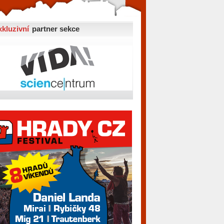
xkluzivní
partner sekce