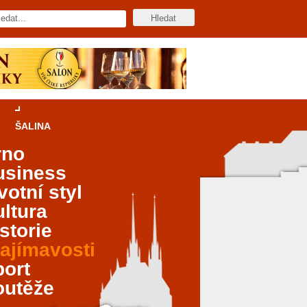
ŠALINA
rno
usiness
votní styl
ltura
storie
ajímavosti
port
outěže