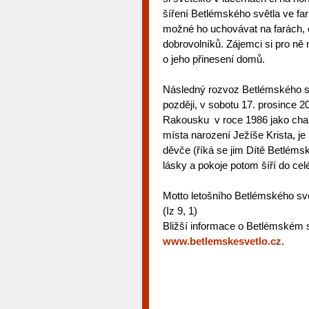
šíření Betlémského světla ve fa
možné ho uchovávat na farách, 
dobrovolníků. Zájemci si pro ně
o jeho přinesení domů.
Následný rozvoz Betlémského sv
později, v sobotu 17. prosince 
Rakousku v roce 1986 jako char
místa narození Ježíše Krista, j
děvče (říká se jim Dítě Betlémsk
lásky a pokoje potom šíří do cel
Motto letošního Betlémského svět
(Iz 9, 1)
Bližší informace o Betlémském s
www.betlemskesvetlo.cz
.