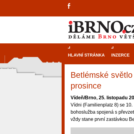
HLAVNÍ STRÁNKA
INZERCE
Betlémské světlo
prosince
Vídeň/Brno, 25. listopadu 2
Vídni (Familienplatz 8) se 10
bohoslužba spojená s převzet
vždy stane první zastávkou B
návštěvníky, tak pro příležitostné h