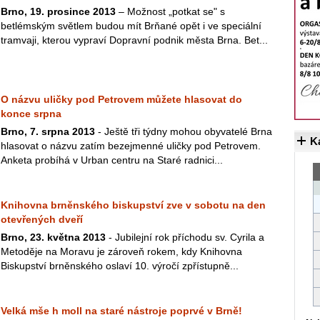
Brno, 19. prosince 2013
– Možnost „potkat se" s
betlémským světlem budou mít Brňané opět i ve speciální
tramvaji, kterou vypraví Dopravní podnik města Brna. Bet...
O názvu uličky pod Petrovem můžete hlasovat do
konce srpna
Brno, 7. srpna 2013
- Ještě tři týdny mohou obyvatelé Brna
K
hlasovat o názvu zatím bezejmenné uličky pod Petrovem.
Anketa probíhá v Urban centru na Staré radnici...
Knihovna brněnského biskupství zve v sobotu na den
otevřených dveří
Brno, 23. května 2013
- Jubilejní rok příchodu sv. Cyrila a
Metoděje na Moravu je zároveň rokem, kdy Knihovna
Biskupství brněnského oslaví 10. výročí zpřístupně...
Velká mše h moll na staré nástroje poprvé v Brně!