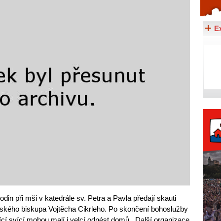
Celý článek...
E
hodin při mši v katedrále sv. Petra a Pavla předají skauti
nského biskupa Vojtěcha Cikrleho. Po skončení bohoslužby
řící svící mohou malí i velcí odnést domů. Další organizace