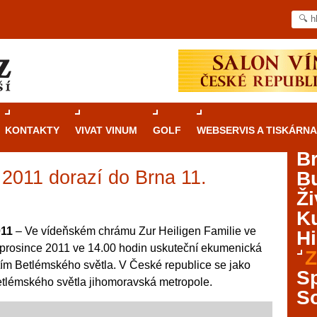
KONTAKTY
VIVAT VINUM
GOLF
WEBSERVIS A TISKÁRNA
B
 2011 dorazí do Brna 11.
B
Průvodce
kasinovými hrami v Brně: Od
Ži
rulety po video automaty
Ku
Brno je městem známým pro zajímavé památky, skvělé
011
– Ve vídeňském chrámu Zur Heiligen Familie ve
Hi
restaurace, divadla a univerzity. Mimo jiné je ale také
. prosince 2011 ve 14.00 hodin uskuteční ekumenická
Z
místem, kde si můžete legálně a bezpečně vyzkoušet
ím Betlémského světla. V České republice se jako
různé kasinové hry. V neustále kvetoucí moravské
S
etlémského světla jihomoravská metropole.
metropoli naleznete širokou nabídku her od klasické
S
rulety až po moderní automaty jak pro pravidelné
ráče. V...