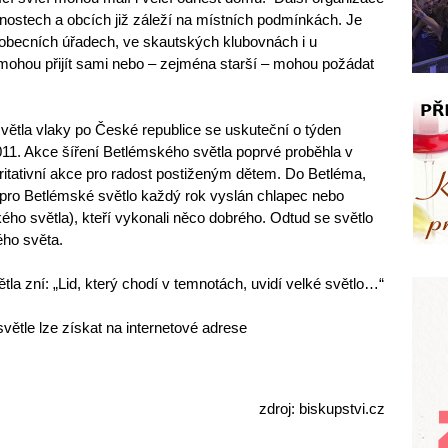
rnostech a obcích již záleží na místních podmínkách. Je
obecních úřadech, ve skautských klubovnách i u
 mohou přijít sami nebo – zejména starší – mohou požádat
ětla vlaky po České republice se uskuteční o týden
2011. Akce šíření Betlémského světla poprvé proběhla v
itativní akce pro radost postiženým dětem. Do Betléma,
e pro Betlémské světlo každý rok vyslán chlapec nebo
ého světla), kteří vykonali něco dobrého. Odtud se světlo
ého světa.
la zní: „Lid, který chodí v temnotách, uvidí velké světlo…“
větle lze získat na internetové adrese
zdroj: biskupstvi.cz