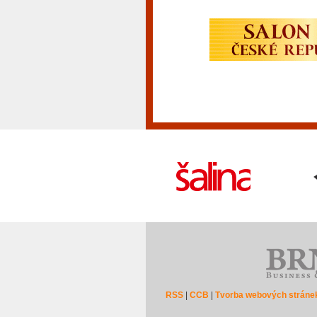
RSS
|
CCB
|
Tvorba webových stráne