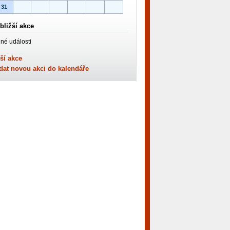
31
bližší akce
né události
ší akce
dat novou akci do kalendáře