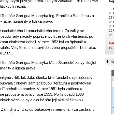
al věrný svým pevným křesťanským zásadám. Po roce 1989
Nej
litických vězňů.
13.
20.
Řád Tomáše Garrigua Masaryka Ing. Františku Suchému za
27.
kracie, humanity a lidská práva.
03.
08.
y nacistického i komunistického teroru. Za války se
10.
08.
 osudu řady nacisty popravených českých vlastenců, po
ikomunistickém odboji. V roce 1952 byl za špionáž a
Dal
láře. Ve věznicích strávil do svého propuštění 12,5 roku.
Při
ce 1989.
K
ád Tomáše Garrigua Masaryka Marii Škarecké za vynikající
manity a lidská práva.
zenkyně z 50. let. Jako členka křesťanského společenství
ibuovala církevní samizdatovou literaturu a poskytovala
ří prchali za hranice. V roce 1951 byla zatčena a
ě propuštěna byla v roce 1955. Po listopadu 1989
ckých vězňů a byla dlouhá léta její aktivní členkou.
ili Za hrdinství Davidu Sukačovi in memoriam za záchranu