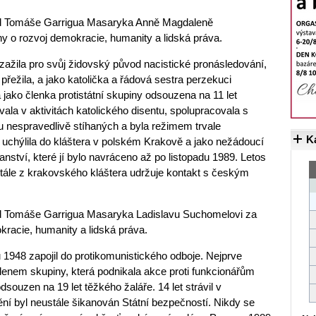
Řád Tomáše Garrigua Masaryka Anně Magdaleně
y o rozvoj demokracie, humanity a lidská práva.
zažila pro svůj židovský původ nacistické pronásledování,
 přežila, a jako katolička a řádová sestra perzekuci
jako členka protistátní skupiny odsouzena na 11 let
ala v aktivitách katolického disentu, spolupracovala s
 nespravedlivě stíhaných a byla režimem trvale
K
uchýlila do kláštera v polském Krakově a jako nežádoucí
ství, které jí bylo navráceno až po listopadu 1989. Letos
 stále z krakovského kláštera udržuje kontakt s českým
Řád Tomáše Garrigua Masaryka Ladislavu Suchomelovi za
kracie, humanity a lidská práva.
 1948 zapojil do protikomunistického odboje. Nejprve
 členem skupiny, která podnikala akce proti funkcionářům
souzen na 19 let těžkého žaláře. 14 let strávil v
ění byl neustále šikanován Státní bezpečností. Nikdy se