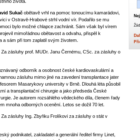
tního života.
avid Sukač
obětavě vrhl na pomoc tonoucímu kamarádovi,
Nej
vici v Ostravě-Hrabové strhl vodní vír. Podařilo se mu
Žád
 pomoci bylo možné chlapce zachránit. Sám však byl vírem
projevil mimořádnou obětavost a odvahu, přispěl k
Dal
 a sám při tom zaplatil svým životem.
Při
ili Za zásluhy prof. MUDr. Janu Černému, CSc. za zásluhy o
uznávaný odborník a osobnost české kardiovaskulární a
znamnou zásluhu mimo jiné na zavedení transplantace jater
rofesorem Masarykovy university v Brně. Dlouhá léta působil
ární a transplantační chirurgie a jako předseda České
irurgie. Je autorem rozsáhlého vědeckého díla, členem řady
em mnoha odborných ocenění. Letos se dožil 70 let.
i Za zásluhy Ing. Zbyňku Frolíkovi za zásluhy o stát v
ský podnikatel, zakladatel a generální ředitel firmy Linet,