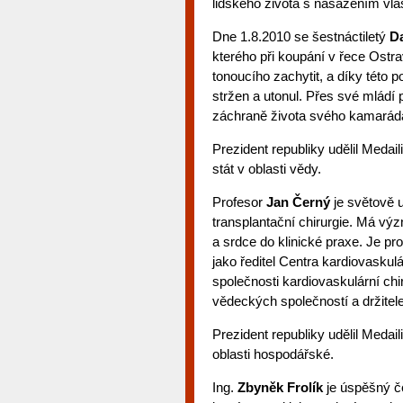
lidského života s nasazením vlas
Dne 1.8.2010 se šestnáctiletý
D
kterého při koupání v řece Ostra
tonoucího zachytit, a díky této
stržen a utonul. Přes své mládí 
záchraně života svého kamaráda
Prezident republiky udělil Meda
stát v oblasti vědy.
Profesor
Jan Černý
je světově 
transplantační chirurgie. Má vý
a srdce do klinické praxe. Je p
jako ředitel Centra kardiovaskul
společnosti kardiovaskulární ch
vědeckých společností a držitel
Prezident republiky udělil Medail
oblasti hospodářské.
Ing.
Zbyněk Frolík
je úspěšný če