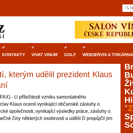
KONTAKTY
VIVAT VINUM
GOLF
WEBSERVIS A TISKÁRNA
B
, kterým udělil prezident Klaus
B
Průvodce
kasinovými hrami v Brně: Od
Ži
rulety po video automaty
ní
Ku
Brno je městem známým pro zajímavé památky, skvělé
X) - U příležitosti vzniku samostatného
Hi
restaurace, divadla a univerzity. Mimo jiné je ale také
lav Klaus ocenil vynikající občanské zásluhy o
Z
místem, kde si můžete legálně a bezpečně vyzkoušet
é společnosti, vynikající výsledky práce, zásluhy o
různé kasinové hry. V neustále kvetoucí moravské
S
mečné činy některých osobností a udělil či propůjčil jim
metropoli naleznete širokou nabídku her od klasické
S
rulety až po moderní automaty jak pro pravidelné
ráče. V...