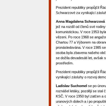
Prezident republiky propůjčil 
Schwarzové za vynikající zásluh
Anna Magdalena Schwarzová
jež na rozdíl od členů své rodiny
komunistickou. V roce 1953 byla 
vězení. Po roce 1968 se angažov
Chartou 77 a Výborem na obranu
pronásledována. V roce 1985 se 
osoba byla zbavena našeho občan
se dožila devadesáti let, avšak
prostředím.
Prezident republiky propůjčil 
vynikající zásluhy o rozvoj demo
Ladislav Suchomel
se po únoru
roznášel letáky, později se stal
KSČ. V roce 1950 byl zatčen a od
uranových dolech a i po propušt