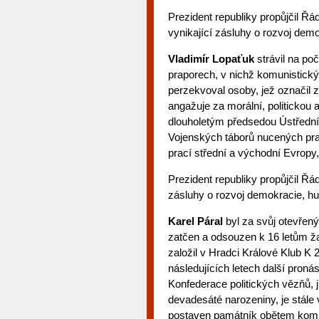
Prezident republiky propůjčil 
vynikající zásluhy o rozvoj demo
Vladimír Lopaťuk
strávil na po
praporech, v nichž komunistický
perzekvoval osoby, jež označil z
angažuje za morální, politickou 
dlouholetým předsedou Ústředn
Vojenských táborů nucených pr
prací střední a východní Evropy, j
Prezident republiky propůjčil Ř
zásluhy o rozvoj demokracie, hu
Karel Páral
byl za svůj otevřený 
zatčen a odsouzen k 16 letům žal
založil v Hradci Králové Klub K 
následujících letech další pron
Konfederace politických vězňů, j
devadesáté narozeniny, je stále v
postaven památník obětem komun