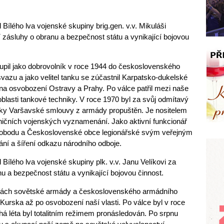
 Bílého lva vojenské skupiny brig.gen. v.v. Mikuláši
 zásluhy o obranu a bezpečnost státu a vynikající bojovou
upil jako dobrovolník v roce 1944 do československého
zu a jako velitel tanku se zúčastnil Karpatsko-dukelské
 na osvobození Ostravy a Prahy. Po válce patřil mezi naše
blasti tankové techniky. V roce 1970 byl za svůj odmítavý
sky Varšavské smlouvy z armády propuštěn. Je nositelem
ičních vojenských vyznamenání. Jako aktivní funkcionář
obodu a Československé obce legionářské svým veřejným
ní a šíření odkazu národního odboje.
 Bílého lva vojenské skupiny plk. v.v. Janu Velíkovi za
nu a bezpečnost státu a vynikající bojovou činnost.
dách sovětské armády a československého armádního
 Kurska až po osvobození naší vlasti. Po válce byl v roce
á léta byl totalitním režimem pronásledován. Po srpnu