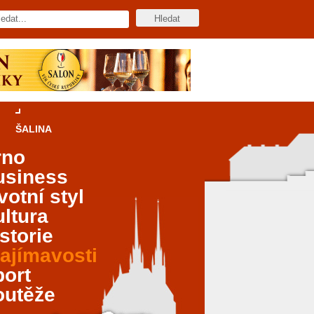
ŠALINA
rno
usiness
votní styl
ltura
storie
ajímavosti
port
outěže