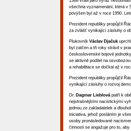
1968 vrátil jako výraz nesouhla
všechna vyznamenání, která v S
povýšen byl až v roce 1990. Let
Prezident republiky propůjčil Řá
za zvlášť vynikající zásluhy o o
Plukovník
Václav Djačuk
uprchl
byl zatčen a tři roky strávil v pr
československé bojové jednotky 
se aktivně podílel na osvobozo
a rehabilitace se dočkal až v 
Prezident republiky propůjčil 
vynikající zásluhy o rozvoj demo
Dr.
Dagmar Lieblová
patří k ob
nejstrašnějšími nacistickými vyh
jednou ze zakladatelek a dlouh
iniciativa, jehož posláním je vš
osoby pronásledované nacismem
činností se angažuje pro to, ab