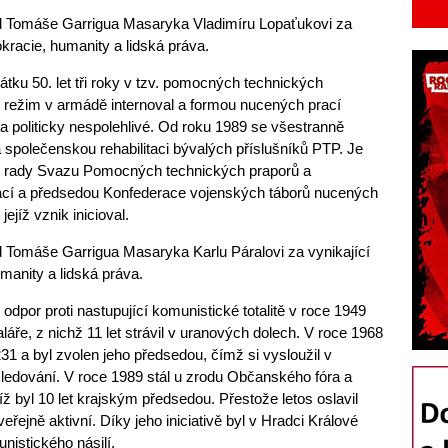
Řád Tomáše Garrigua Masaryka Vladimíru Lopaťukovi za
kracie, humanity a lidská práva.
čátku 50. let tři roky v tzv. pomocných technických
 režim v armádě internoval a formou nucených prací
a politicky nespolehlivé. Od roku 1989 se všestranně
a společenskou rehabilitaci bývalých příslušníků PTP. Je
í rady Svazu Pomocných technických praporů a
ací a předsedou Konfederace vojenských táborů nucených
ejíž vznik inicioval.
ád Tomáše Garrigua Masaryka Karlu Páralovi za vynikající
manity a lidská práva.
odpor proti nastupující komunistické totalitě v roce 1949
áře, z nichž 11 let strávil v uranových dolech. V roce 1968
231 a byl zvolen jeho předsedou, čímž si vysloužil v
ásledování. V roce 1989 stál u zrodu Občanského fóra a
íž byl 10 let krajským předsedou. Přestože letos oslavil
eřejně aktivní. Díky jeho iniciativě byl v Hradci Králové
istického násilí.