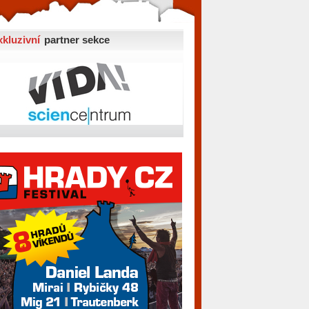
xkluzivní
partner sekce