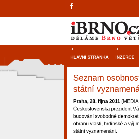
HLAVNÍ STRÁNKA
INZERCE
Seznam osobností
státní vyznamená
Praha, 28. října 2011
(MEDIAFA
Československa prezident Vác
budování svobodné demokratick
obranu vlasti, hrdinské a výji
státní vyznamenání.
návštěvníky, tak pro příležitostné h