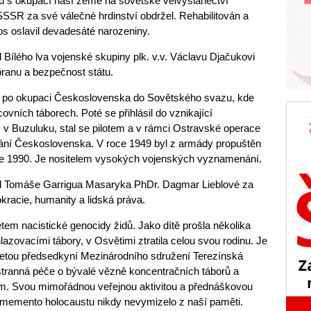
su s okupací naší země na sovětské velvyslanectví
SSR za své válečné hrdinství obdržel. Rehabilitován a
os oslavil devadesáté narozeniny.
d Bílého lva vojenské skupiny plk. v.v. Václavu Djačukovi
branu a bezpečnost státu.
 po okupaci Československa do Sovětského svazu, kde
acovních táborech. Poté se přihlásil do vznikající
v Buzuluku, stal se pilotem a v rámci Ostravské operace
vání Československa. V roce 1949 byl z armády propuštěn
roce 1990. Je nositelem vysokých vojenských vyznamenání.
Řád Tomáše Garrigua Masaryka PhDr. Dagmar Lieblové za
kracie, humanity a lidská práva.
ětem nacistické genocidy židů. Jako dítě prošla několika
lazovacími tábory, v Osvětimi ztratila celou svou rodinu. Je
oletou předsedkyní Mezinárodního sdružení Terezínská
estranná péče o bývalé vězně koncentračních táborů a
. Svou mimořádnou veřejnou aktivitou a přednáškovou
y memento holocaustu nikdy nevymizelo z naší paměti.