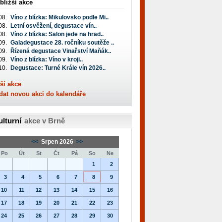
bližší akce
08.
Víno z blízka: Mikulovsko podle Mi..
08.
Letní osvěžení, degustace vín..
08.
Víno z blízka: Salon jede na hrad..
09.
Galadegustace 28. ročníku soutěže ..
09.
Řízená degustace Vinařství Maňák..
09.
Víno z blízka: Víno v kroji..
10.
Degustace: Turné Krále vín 2026..
ší akce
dat novou akci do kalendáře
ulturní
akce v Brně
<<
Srpen 2026
>>
Po
Út
St
Čt
Pá
So
Ne
1
2
3
4
5
6
7
8
9
10
11
12
13
14
15
16
17
18
19
20
21
22
23
24
25
26
27
28
29
30