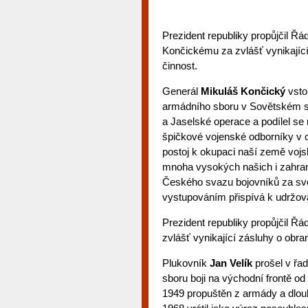
Prezident republiky propůjčil Řád
Končickému za zvlášť vynikající
činnost.
Generál
Mikuláš Končický
vsto
armádního sboru v Sovětském sva
a Jaselské operace a podílel se
špičkové vojenské odborníky v o
postoj k okupaci naší země voj
mnoha vysokých našich i zahran
Českého svazu bojovníků za sv
vystupováním přispívá k udržová
Prezident republiky propůjčil Řád
zvlášť vynikající zásluhy o obra
Plukovník
Jan Velík
prošel v řa
sboru boji na východní frontě od
1949 propuštěn z armády a dlouh