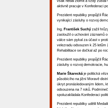
však nedal zlomit a vždy zůst
aktivně pracuje v Konfederaci po
Prezident republiky propůjčil 
vynikající zásluhy o rozvoj demo
Ing.
František Suchý
zažil hrůz
zasloužil o uchování záznamů o
válce sám pykal za účast v prot
velezradu odsouzen k 25 letům ža
Rehabilitace se dočkal až po ro
Prezident republiky propůjčil Ř
zásluhy o rozvoj demokracie, hu
Marie Škarecká
je politická vě
působícího na jižní Moravě distr
úkryt pronásledovaným lidem, kte
odsouzena na 7 roků. Podmínečn
spoluzakládala Konfederaci politi
Prezident republiky udělil Meda