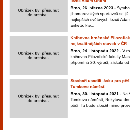
lezec Adam Ondra
Brno, 26. března 2023
- Symbol
jihomoravských sportovců se již 
nejlepších světových lezců Adam
anketě, kte...
Knihovna brněnské Filozofické
nejkvalitnějších staveb v ČR
Brno, 24. listopadu 2022
- V ro
knihovna Filozofické fakulty Mas
připomíná 20. výročí, získala od
Stavbaři usadili lávku pro pě
Tomkovo náměstí
Brno, 30. listopadu 2021
- Na 
Tomkovo náměstí, Rokytova dnes 
pěší. Ta bude sloužit mimo prov