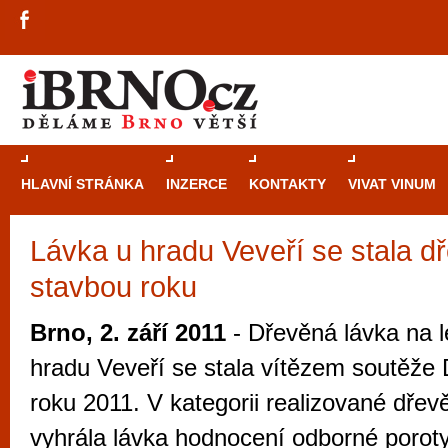
HLAVNÍ STRÁNKA
INZERCE
KONTAKTY
VIVAT VINUM
Lávka u hradu Veveří se stala d
Průvodce
kasi
stavbou roku
Brně: Od rulet
automaty
Brno, 2. září 2011
- Dřevěná lávka na l
Brno je měs
hradu Veveří se stala vítězem soutěže
zajímavé p
roku 2011. V kategorii realizované dře
restaurace, div
vyhrála lávka hodnocení odborné poroty 
Mimo jiné je ale také místem, kde si můžet