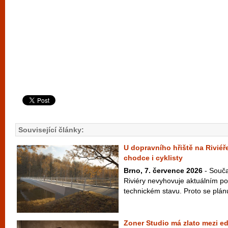
Související články:
U dopravního hřiště na Riviéř
chodce i cyklisty
Brno, 7. července 2026
- Souča
Riviéry nevyhovuje aktuálním 
technickém stavu. Proto se plán
Zoner Studio má zlato mezi ed