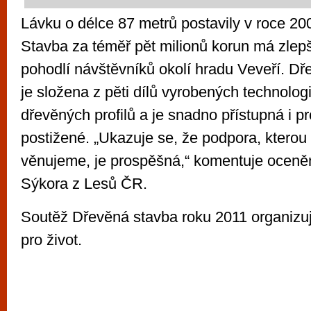
Lávku o délce 87 metrů postavily v roce 2
Stavba za téměř pět milionů korun má zlep
pohodlí návštěvníků okolí hradu Veveří. D
je složena z pěti dílů vyrobených technolog
dřevěných profilů a je snadno přístupná i pr
postižené. „Ukazuje se, že podpora, ktero
věnujeme, je prospěšná,“ komentuje oceně
Sýkora z Lesů ČR.
Soutěž Dřevěná stavba roku 2011 organiz
pro život.