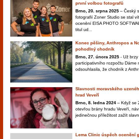
první volbou fotografů
Brno, 20. srpna 2025
– Český s
fotografií Zoner Studio se stal
ocenění EISA PHOTO SOFTWARE
titul ud...
Konec pěšiny, Anthropos a No
pohodlný chodník
Brno, 27. února 2025
- Už brzy 
participativního rozpočtu Dáme
odsouhlasila, že chodník z Anth
Slavnosti moravského uzenéh
hrad Veveří
Brno, 8. ledna 2024
– Když se 
otevřou brány hradu Veveří, náv
jedinečnou příležitost zažít slavn
Lema Clinic úspěch ocenění 