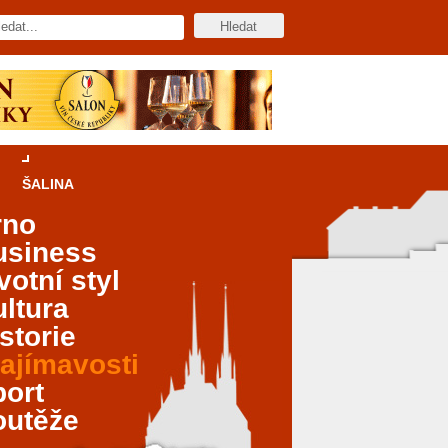
ŠALINA
rno
usiness
votní styl
ltura
storie
ajímavosti
port
outěže