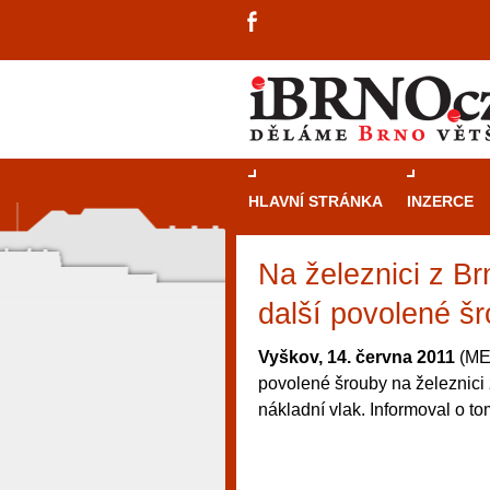
HLAVNÍ STRÁNKA
INZERCE
Na železnici z B
další povolené š
Vyškov, 14. června 2011
(MED
povolené šrouby na železnici z
nákladní vlak. Informoval o t
návštěvníky, tak pro příležitostné h