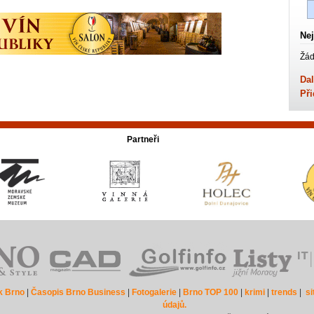
Nej
Žád
Dal
Při
Partneři
k Brno
|
Časopis Brno Business
|
Fotogalerie
|
Brno TOP 100
|
krimi
|
trends
|
s
údajů.