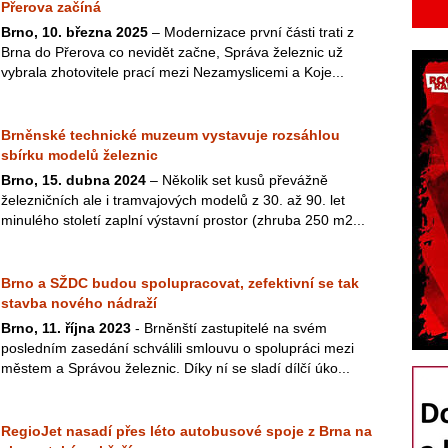
Přerova začíná
Brno, 10. března 2025
– Modernizace první části trati z
Brna do Přerova co nevidět začne, Správa železnic už
vybrala zhotovitele prací mezi Nezamyslicemi a Koje...
Brněnské technické muzeum vystavuje rozsáhlou
sbírku modelů železnic
Brno, 15. dubna 2024
– Několik set kusů převážně
železničních ale i tramvajových modelů z 30. až 90. let
minulého století zaplní výstavní prostor (zhruba 250 m2...
Brno a SŽDC budou spolupracovat, zefektivní se tak
stavba nového nádraží
Brno, 11. října 2023
- Brněnští zastupitelé na svém
posledním zasedání schválili smlouvu o spolupráci mezi
městem a Správou železnic. Díky ní se sladí dílčí úko...
RegioJet nasadí přes léto autobusové spoje z Brna na