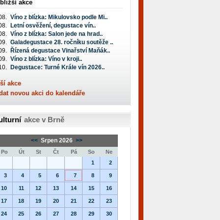
bližší akce
08.
Víno z blízka: Mikulovsko podle Mi..
08.
Letní osvěžení, degustace vín..
08.
Víno z blízka: Salon jede na hrad..
09.
Galadegustace 28. ročníku soutěže ..
09.
Řízená degustace Vinařství Maňák..
09.
Víno z blízka: Víno v kroji..
10.
Degustace: Turné Krále vín 2026..
ší akce
dat novou akci do kalendáře
ulturní
akce v Brně
<<
Srpen 2026
>>
Po
Út
St
Čt
Pá
So
Ne
1
2
3
4
5
6
7
8
9
10
11
12
13
14
15
16
17
18
19
20
21
22
23
24
25
26
27
28
29
30