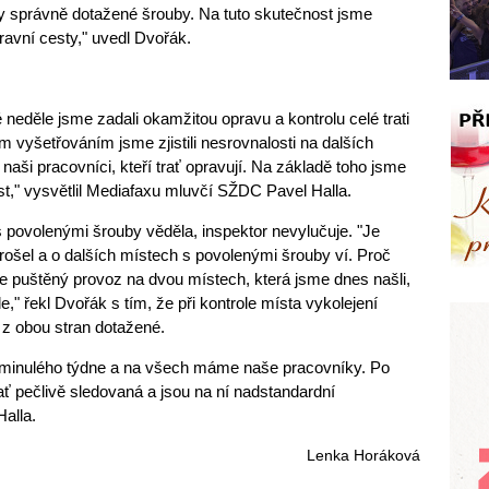
y správně dotažené šrouby. Na tuto skutečnost jsme
ravní cesty," uvedl Dvořák.
neděle jsme zadali okamžitou opravu a kontrolu celé trati
 vyšetřováním jsme zjistili nesrovnalosti na dalších
naši pracovníci, kteří trať opravují. Na základě toho jsme
st," vysvětlil Mediafaxu mluvčí SŽDC Pavel Halla.
povolenými šrouby věděla, inspektor nevylučuje. "Je
prošel a o dalších místech s povolenými šrouby ví. Proč
e puštěný provoz na dvou místech, která jsme dnes našli,
," řekl Dvořák s tím, že při kontrole místa vykolejení
 z obou stran dotažené.
minulého týdne a na všech máme naše pracovníky. Po
rať pečlivě sledovaná a jsou na ní nadstandardní
alla.
Lenka Horáková