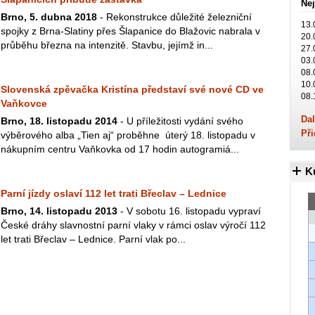
Nej
Brno, 5. dubna 2018
- Rekonstrukce důležité železniční
13.
spojky z Brna-Slatiny přes Šlapanice do Blažovic nabrala v
20.
průběhu března na intenzitě. Stavbu, jejímž in...
27.
03.
08.
10.
Slovenská zpěvačka Kristína představí své nové CD ve
08.
Vaňkovce
Dal
Brno, 18. listopadu 2014
- U příležitosti vydání svého
Při
výběrového alba „Tien aj“ proběhne úterý 18. listopadu v
nákupním centru Vaňkovka od 17 hodin autogramiá...
K
Parní jízdy oslaví 112 let trati Břeclav – Lednice
Brno, 14. listopadu 2013
- V sobotu 16. listopadu vypraví
České dráhy slavnostní parní vlaky v rámci oslav výročí 112
let trati Břeclav – Lednice. Parní vlak po...