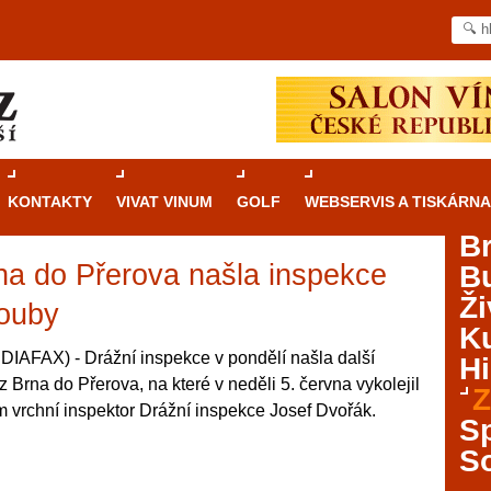
KONTAKTY
VIVAT VINUM
GOLF
WEBSERVIS A TISKÁRNA
B
rna do Přerova našla inspekce
B
Průvodce
kasinovými hrami v Brně: Od
Ži
rulety po video automaty
rouby
Ku
Brno je městem známým pro zajímavé památky, skvělé
IAFAX) - Drážní inspekce v pondělí našla další
Hi
restaurace, divadla a univerzity. Mimo jiné je ale také
 Brna do Přerova, na které v neděli 5. června vykolejil
Z
místem, kde si můžete legálně a bezpečně vyzkoušet
om vrchní inspektor Drážní inspekce Josef Dvořák.
různé kasinové hry. V neustále kvetoucí moravské
S
metropoli naleznete širokou nabídku her od klasické
S
rulety až po moderní automaty jak pro pravidelné
ráče. V...