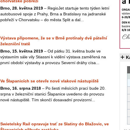
chorvatské pobřeží
Brno, 28. května 2019
– RegioJet startuje tento týden letní
autobusové spoje z Prahy, Brna a Bratislavy na jadranské
pobřeží v Chorvatsku – do města Split a dal...
Výstava připomene, že se v Brně protínaly dvě páteřní
železniční tratě
Brno, 15. května 2019
– Od pátku 31. května bude ve
výstavním sále vily Stiassni k vidění výstava zaměřená na
K
první období výstavby a provozu Severní dráhy císa...
Ve Šlapanicích se otevře nové vlakové nástupiště
Brno, 16. srpna 2018
– Po šesti měsících prací bude 20.
srpna v železniční stanici Šlapanice uvedeno do provozu
nové nástupiště. Tím skončí dosavadní provizorní...
Swietelsky Rail opravuje trať ze Slatiny do Blažovic, ve
Šlapanicích přibude zastávka