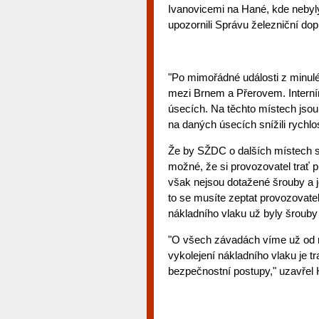
Ivanovicemi na Hané, kde nebyl
upozornili Správu železniční dop
"Po mimořádné události z minulé 
mezi Brnem a Přerovem. Interním
úsecích. Na těchto místech jsou 
na daných úsecích snížili rychlo
Že by SŽDC o dalších místech s 
možné, že si provozovatel trať 
však nejsou dotažené šrouby a j
to se musíte zeptat provozovatele
nákladního vlaku už byly šrouby
"O všech závadách víme už od 
vykolejení nákladního vlaku je t
bezpečnostní postupy," uzavřel H