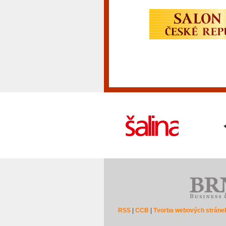
RSS
|
CCB
|
Tvorba webových stráne