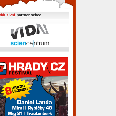
xkluzivní
partner sekce