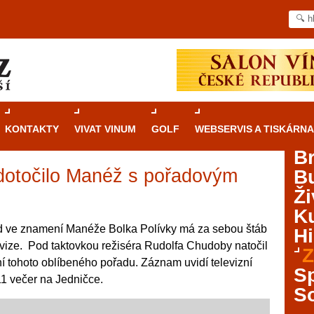
KONTAKTY
VIVAT VINUM
GOLF
WEBSERVIS A TISKÁRNA
B
dotočilo Manéž s pořadovým
B
Průvodce
kasinovými hrami v Brně: Od
Ži
rulety po video automaty
Ku
Brno je městem známým pro zajímavé památky, skvělé
d ve znamení Manéže Bolka Polívky má za sebou štáb
Hi
restaurace, divadla a univerzity. Mimo jiné je ale také
vize. Pod taktovkou režiséra Rudolfa Chudoby natočil
Z
místem, kde si můžete legálně a bezpečně vyzkoušet
í tohoto oblíbeného pořadu. Záznam uvidí televizní
různé kasinové hry. V neustále kvetoucí moravské
S
11 večer na Jedničce.
metropoli naleznete širokou nabídku her od klasické
S
rulety až po moderní automaty jak pro pravidelné
ráče. V...