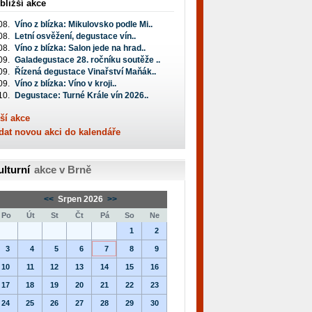
bližší akce
08.
Víno z blízka: Mikulovsko podle Mi..
08.
Letní osvěžení, degustace vín..
08.
Víno z blízka: Salon jede na hrad..
09.
Galadegustace 28. ročníku soutěže ..
09.
Řízená degustace Vinařství Maňák..
09.
Víno z blízka: Víno v kroji..
10.
Degustace: Turné Krále vín 2026..
ší akce
dat novou akci do kalendáře
ulturní
akce v Brně
<<
Srpen 2026
>>
Po
Út
St
Čt
Pá
So
Ne
1
2
3
4
5
6
7
8
9
10
11
12
13
14
15
16
17
18
19
20
21
22
23
24
25
26
27
28
29
30