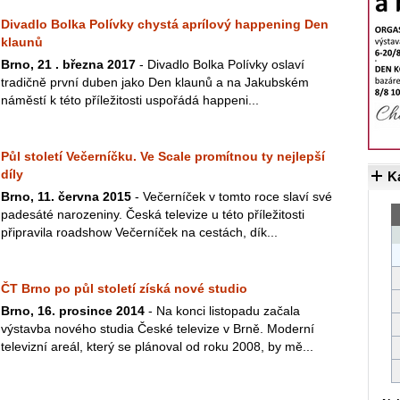
Divadlo Bolka Polívky chystá aprílový happening Den
klaunů
Brno, 21 . března 2017
- Divadlo Bolka Polívky oslaví
tradičně první duben jako Den klaunů a na Jakubském
náměstí k této příležitosti uspořádá happeni...
Půl století Večerníčku. Ve Scale promítnou ty nejlepší
díly
K
Brno, 11. června 2015
- Večerníček v tomto roce slaví své
padesáté narozeniny. Česká televize u této příležitosti
připravila roadshow Večerníček na cestách, dík...
ČT Brno po půl století získá nové studio
Brno, 16. prosince 2014
- Na konci listopadu začala
výstavba nového studia České televize v Brně. Moderní
televizní areál, který se plánoval od roku 2008, by mě...