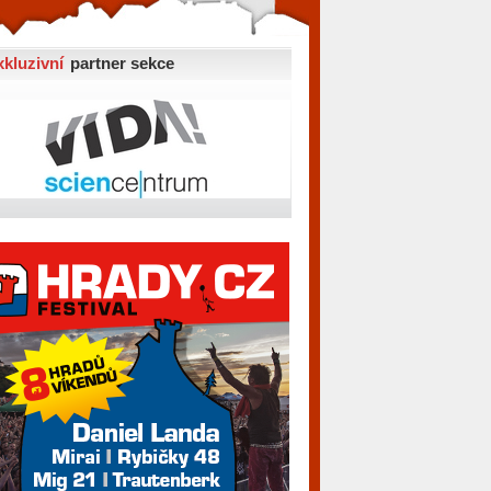
xkluzivní
partner sekce