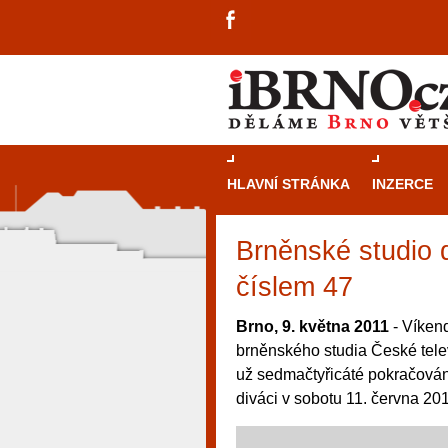
HLAVNÍ STRÁNKA
INZERCE
Brněnské studio 
číslem 47
Brno, 9. května 2011
- Víken
brněnského studia České tele
už sedmačtyřicáté pokračován
diváci v sobotu 11. června 20
návštěvníky, tak pro příležitostné h