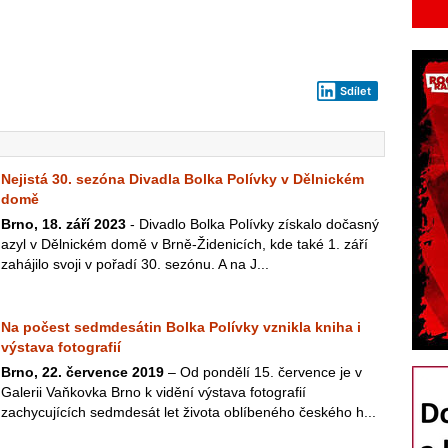
Sdílet
Nejistá 30. sezóna Divadla Bolka Polívky v Dělnickém
domě
Brno, 18. září 2023
- Divadlo Bolka Polívky získalo dočasný
azyl v Dělnickém domě v Brně-Židenicích, kde také 1. září
zahájilo svoji v pořadí 30. sezónu. A na J...
Na počest sedmdesátin Bolka Polívky vznikla kniha i
výstava fotografií
Brno, 22. července 2019
– Od pondělí 15. července je v
Galerii Vaňkovka Brno k vidění výstava fotografií
zachycujících sedmdesát let života oblíbeného českého h...