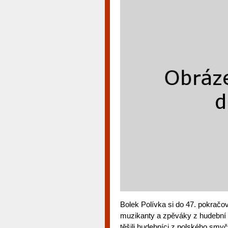
Bolek Polívka si do 47. pokrač
muzikanty a zpěváky z hudební
těšili hudebníci z polského smyč