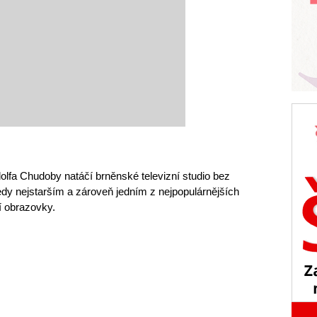
olfa Chudoby natáčí brněnské televizní studio bez
edy nejstarším a zároveň jedním z nejpopulárnějších
í obrazovky.