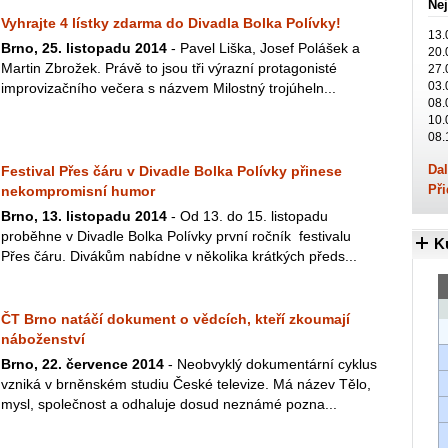
Nej
Vyhrajte 4 lístky zdarma do Divadla Bolka Polívky!
13.
Brno, 25. listopadu 2014
- Pavel Liška, Josef Polášek a
20.
Martin Zbrožek. Právě to jsou tři výrazní protagonisté
27.
03.
improvizačního večera s názvem Milostný trojúheln...
08.
10.
08.
Dal
Festival Přes čáru v Divadle Bolka Polívky přinese
Při
nekompromisní humor
Brno, 13. listopadu 2014
- Od 13. do 15. listopadu
proběhne v Divadle Bolka Polívky první ročník festivalu
K
Přes čáru. Divákům nabídne v několika krátkých předs...
ČT Brno natáčí dokument o vědcích, kteří zkoumají
náboženství
Brno, 22. července 2014
- Neobvyklý dokumentární cyklus
vzniká v brněnském studiu České televize. Má název Tělo,
mysl, společnost a odhaluje dosud neznámé pozna...