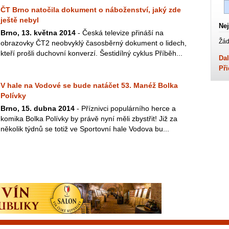
ČT Brno natočila dokument o náboženství, jaký zde
ještě nebyl
Nej
Brno, 13. května 2014
- Česká televize přináší na
Žád
obrazovky ČT2 neobvyklý časosběrný dokument o lidech,
kteří prošli duchovní konverzí. Šestidílný cyklus Příběh...
Dal
Při
V hale na Vodové se bude natáčet 53. Manéž Bolka
Polívky
Brno, 15. dubna 2014
- Příznivci populárního herce a
komika Bolka Polívky by právě nyní měli zbystřit! Již za
několik týdnů se totiž ve Sportovní hale Vodova bu...