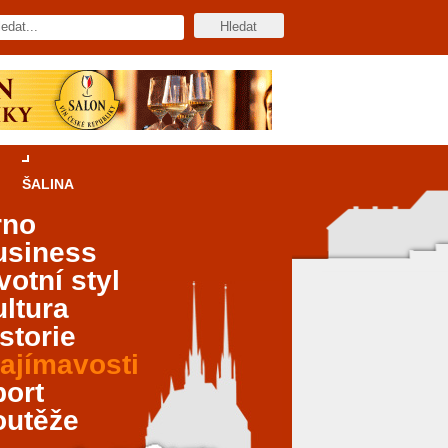
ŠALINA
rno
usiness
votní styl
ltura
storie
ajímavosti
port
outěže