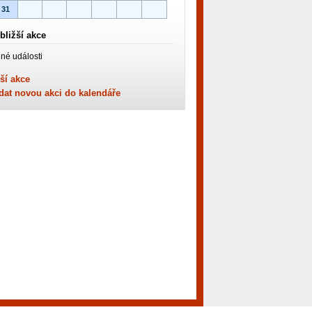
31
bližší akce
né události
ší akce
dat novou akci do kalendáře