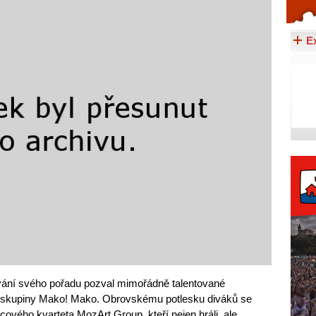
Celý článek...
E
ování svého pořadu pozval mimořádně talentované
 skupiny Mako! Mako. Obrovskému potlesku diváků se
cového kvarteta MozArt Group, kteří nejen hráli, ale