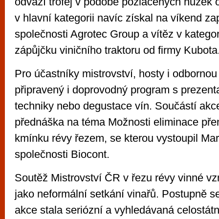
odváží trofej v podobě pozlacených nůžek
v hlavní kategorii navíc získal na víkend z
společnosti Agrotec Group a vítěz v kategor
zápůjčku viničního traktoru od firmy Kubota
Pro účastníky mistrovství, hosty i odbornou
připravený i doprovodný program s prezent
techniky nebo degustace vín. Součástí akce
přednáška na téma Možnosti eliminace pře
kmínku révy řezem, se kterou vystoupil Mar
společnosti Biocont.
Soutěž Mistrovství ČR v řezu révy vinné vz
jako neformální setkání vinařů. Postupně s
akce stala seriózní a vyhledávaná celostátn