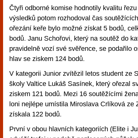
Čtyři odborné komise hodnotily kvalitu řez
výsledků potom rozhodoval čas soutěžících
ořezání keře bylo možné získat 5 bodů, ce
bodů. Janu Schořovi, který na soutěž do ka
pravidelně vozí své svěřence, se podařilo o
hlav se ziskem 124 bodů.
V kategorii Junior zvítězil letos student ze 
školy Valtice Lukáš Sasínek, který ořezal s
ziskem 121 bodů. Mezi 16 soutěžícími žena
loni nejlépe umístila Miroslava Crlíková ze
získala 122 bodů.
První v obou hlavních kategoriích (Elite i Jun