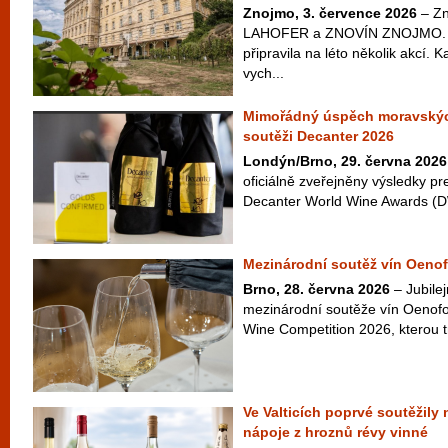
Znojmo, 3. července 2026
– Zn
LAHOFER a ZNOVÍN ZNOJMO. Ta
připravila na léto několik akcí. 
vych...
Mimořádný úspěch moravskýc
soutěži Decanter 2026
Londýn/Brno, 29. června 2026
oficiálně zveřejněny výsledky pr
Decanter World Wine Awards (D
Mezinárodní soutěž vín Oenof
Brno, 28. června 2026
– Jubilej
mezinárodní soutěže vín Oenofo
Wine Competition 2026, kterou t
Ve Valticích poprvé soutěžily
nápoje z hroznů révy vinné