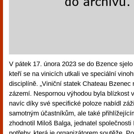
V pátek 17. února 2023 se do Bzence sjelo 
kteří se na vinicích utkali ve speciální vino
disciplíně. „Viniční statek Chateau Bzenec
zázemí. Nespornou výhodou byla blízkost v
navíc díky své specifické poloze nabídl záž
samotným účastníkům, ale také přihlížející
zhodnotil Miloš Balga, jednatel společnost
potřeby, která je organizátorem soutěže. Poc