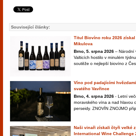
Související články:
Titul Biovíno roku 2026 získal
Mikulova
Brno, 5. srpna 2026
– Národní 
Valticích hostilo v minulém týdnu
soutěže o nejlepší biovíno z Česk
Víno pod padajícími hvězdami
svatého Vavřince
Brno, 4. srpna 2026
- Letní več
moravského vína a nad hlavou ob
perseidy. ZNOVÍN ZNOJMO připra
Naši vinaři získali čtyři velké
International Wine Challenge