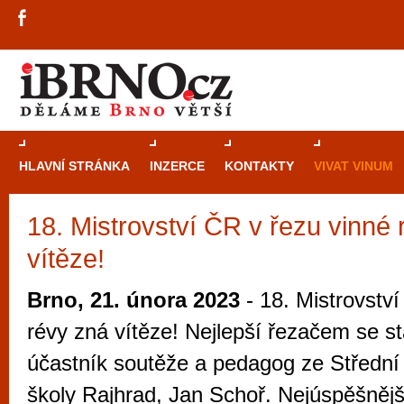
HLAVNÍ STRÁNKA
INZERCE
KONTAKTY
VIVAT VINUM
18. Mistrovství ČR v řezu vinné 
Průvodce
kasi
vítěze!
Brně: Od rulet
automaty
Brno, 21. února 2023
- 18. Mistrovství
Brno je měs
révy zná vítěze! Nejlepší řezačem se st
zajímavé p
účastník soutěže a pedagog ze Střední
restaurace, div
školy Rajhrad, Jan Schoř. Nejúspěšněj
Mimo jiné je ale také místem, kde si můžet