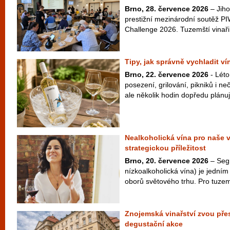
Brno, 28. července 2026
– Jiho
prestižní mezinárodní soutěž PI
Challenge 2026. Tuzemští vinaři 
Tipy, jak správně vychladit v
Brno, 22. července 2026
- Léto
posezení, grilování, pikniků i 
ale několik hodin dopředu plánuje
Nealkoholická vína pro naše 
strategickou příležitost
Brno, 20. července 2026
– Seg
nízkoalkoholická vína) je jedním 
oborů světového trhu. Pro tuzem
Znojemská vinařství zvou přes
degustační akce