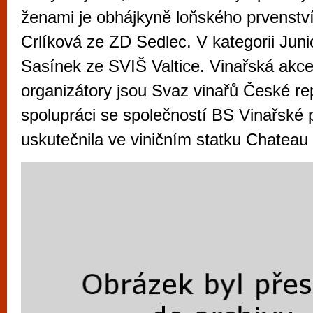
vyzkoušet různé kasinové hry. V neustál
ženami je obhájkyně loňského prvenství
metropoli naleznete širokou nabídku her o
Crlíková ze ZD Sedlec. V kategorii Juni
po moderní automaty jak pro pravidelné n
Sasínek ze SVIŠ Valtice. Vinařská akce,
příležitostné hráče. V...
organizátory jsou Svaz vinařů České re
spolupráci se společností BS Vinařské p
uskutečnila ve viničním statku Chateau