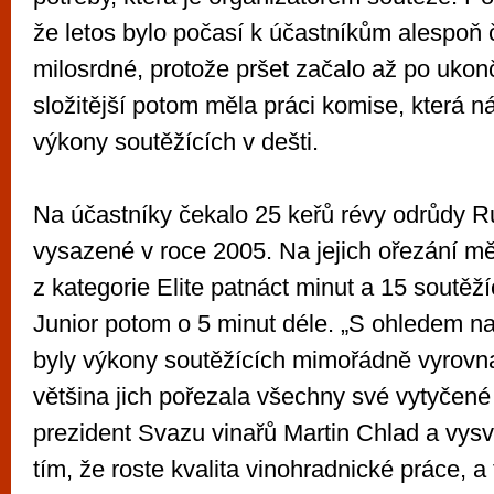
že letos bylo počasí k účastníkům alespoň
milosrdné, protože pršet začalo až po ukon
složitější potom měla práci komise, která n
výkony soutěžících v dešti.
Na účastníky čekalo 25 keřů révy odrůdy R
vysazené v roce 2005. Na jejich ořezání mě
z kategorie Elite patnáct minut a 15 soutěží
Junior potom o 5 minut déle. „S ohledem na
byly výkony soutěžících mimořádně vyrovn
většina jich pořezala všechny své vytyčené 
prezident Svazu vinařů Martin Chlad a vysvět
tím, že roste kvalita vinohradnické práce, a