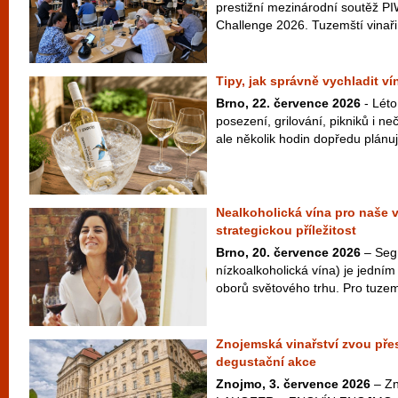
prestižní mezinárodní soutěž PI
Challenge 2026. Tuzemští vinaři 
Tipy, jak správně vychladit v
Brno, 22. července 2026
- Léto
posezení, grilování, pikniků i 
ale několik hodin dopředu plánuje
Nealkoholická vína pro naše 
strategickou příležitost
Brno, 20. července 2026
– Seg
nízkoalkoholická vína) je jedním 
oborů světového trhu. Pro tuzem
Znojemská vinařství zvou přes
degustační akce
Znojmo, 3. července 2026
– Zn