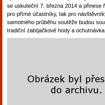
vyzkoušet různé kasinové hry. V neustál
se uskuteční 7. března 2014 a přinese ř
metropoli naleznete širokou nabídku her o
pro přímé účastníky, tak pro návštěvní
po moderní automaty jak pro pravidelné n
samotného průběhu soutěže budou souč
příležitostné hráče. V...
tradiční zabíjačkové hody a ochutnávka