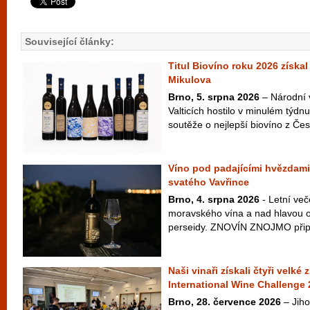
Související články:
Titul Biovíno roku 2026 získal
Mikulova
Brno, 5. srpna 2026
– Národní 
Valticích hostilo v minulém týdnu
soutěže o nejlepší biovíno z Česk
Víno pod padajícími hvězdami
svatého Vavřince
Brno, 4. srpna 2026
- Letní več
moravského vína a nad hlavou ob
perseidy. ZNOVÍN ZNOJMO připra
Naši vinaři získali čtyři velké
International Wine Challenge
Brno, 28. července 2026
– Jiho