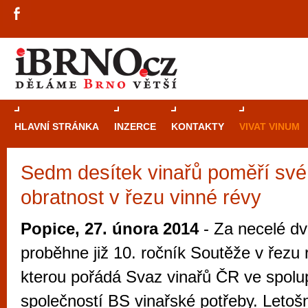
HLAVNÍ STRÁNKA
INZERCE
KONTAKTY
VIVAT VINUM
Sedm desítek vinařů poměří své 
Průvodce
kasi
obratnost v řezu vinné révy
Brně: Od rulet
automaty
Popice, 27. února 2014
- Za necelé dv
Brno je měs
proběhne již 10. ročník Soutěže v řezu 
zajímavé p
kterou pořádá Svaz vinařů ČR ve spolu
restaurace, div
společností BS vinařské potřeby. Letošní
Mimo jiné je ale také místem, kde si můžet