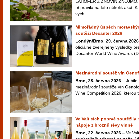
LAHOFER a ZNOVÍN ZNOJMO. Ta
připravila na léto několik akcí. 
vych...
Mimořádný úspěch moravskýc
soutěži Decanter 2026
Londýn/Brno, 29. června 2026
oficiálně zveřejněny výsledky pr
Decanter World Wine Awards (D
Mezinárodní soutěž vín Oenof
Brno, 28. června 2026
– Jubilej
mezinárodní soutěže vín Oenofo
Wine Competition 2026, kterou t
Ve Valticích poprvé soutěžily
nápoje z hroznů révy vinné
Brno, 22. června 2026
– Ve Valt