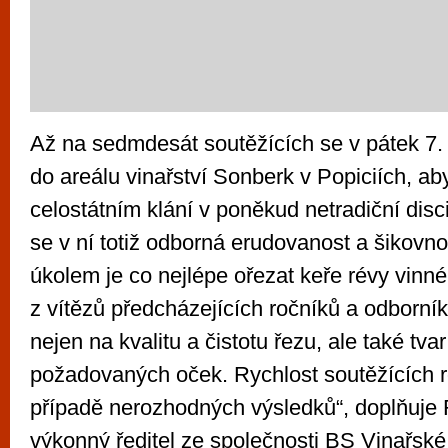
Až na sedmdesát soutěžících se v pátek 7.
do areálu vinařství Sonberk v Popiciích, aby
celostátním klání v poněkud netradiční disc
se v ní totiž odborná erudovanost a šikovnos
úkolem je co nejlépe ořezat keře révy vinné
z vítězů předcházejících ročníků a odborní
nejen na kvalitu a čistotu řezu, ale také tva
požadovaných oček. Rychlost soutěžících 
případě nerozhodných výsledků“, doplňuje
výkonný ředitel ze společnosti BS Vinařské 