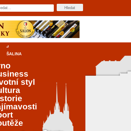
ŠALINA
rno
usiness
votní styl
ltura
storie
jímavosti
port
outěže