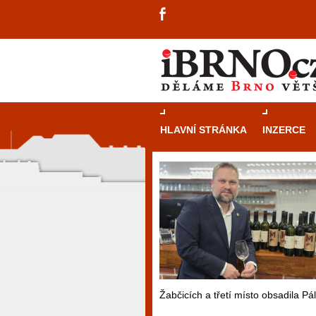
HLAVNÍ STRÁNKA
INZERCE
Žabčicích a třetí místo obsadila 
návštěvníky, tak pro příležitostné h