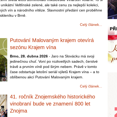
unikátní Veltlínské zelené, ale také cenu za nejlepší kolekci,
adkých vín a národního vítěze. Slavnostní předání cen proběhne
skleníku v Brně.
Celý článek...
Putování Malovaným krajem otevírá
sezónu Krajem vína
Brno, 28. dubna 2026
- Jaro na Slovácku má svoji
jedinečnou chuť. Voní po rozkvetlých sadech, čerstvé
trávě a prvním víně pod širým nebem. Právě v tomto
čase odstartuje letošní seriál výletů Krajem vína – a to
oblíbenou akcí Putování Malovaným krajem.
Celý článek...
41. ročník Znojemského historického
vinobraní bude ve znamení 800 let
Znojma