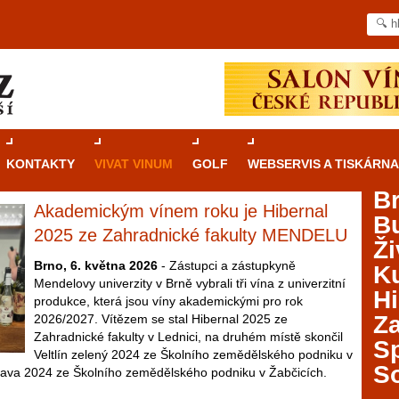
KONTAKTY
VIVAT VINUM
GOLF
WEBSERVIS A TISKÁRNA
B
Akademickým vínem roku je Hibernal
B
Průvodce
kasinovými hrami v Brně: Od
2025 ze Zahradnické fakulty MENDELU
Ži
rulety po video automaty
Brno, 6. května 2026
- Zástupci a zástupkyně
Ku
Mendelovy univerzity v Brně vybrali tři vína z univerzitní
Brno je městem známým pro zajímavé památky, skvělé
Hi
produkce, která jsou víny akademickými pro rok
restaurace, divadla a univerzity. Mimo jiné je ale také
Za
2026/2027. Vítězem se stal Hibernal 2025 ze
místem, kde si můžete legálně a bezpečně vyzkoušet
Zahradnické fakulty v Lednici, na druhém místě skončil
různé kasinové hry. V neustále kvetoucí moravské
S
Veltlín zelený 2024 ze Školního zemědělského podniku v
metropoli naleznete širokou nabídku her od klasické
S
Pálava 2024 ze Školního zemědělského podniku v Žabčicích.
rulety až po moderní automaty jak pro pravidelné
ráče. V...