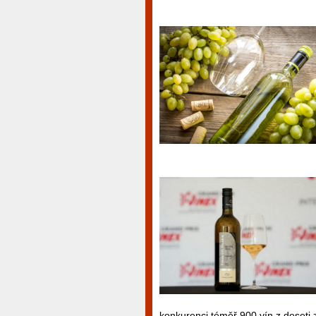
konkurenci téměř 900 vín z deseti z