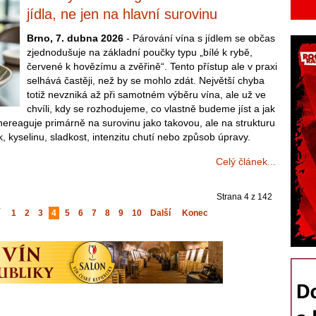
jídla, ne jen na hlavní surovinu
Brno, 7. dubna 2026
- Párování vína s jídlem se občas
zjednodušuje na základní poučky typu „bílé k rybě,
červené k hovězímu a zvěřině“. Tento přístup ale v praxi
selhává častěji, než by se mohlo zdát. Největší chyba
totiž nevzniká až při samotném výběru vína, ale už ve
chvíli, kdy se rozhodujeme, co vlastně budeme jíst a jak
nereaguje primárně na surovinu jako takovou, ale na strukturu
, kyselinu, sladkost, intenzitu chutí nebo způsob úpravy.
Celý článek...
Strana 4 z 142
1
2
3
4
5
6
7
8
9
10
Další
Konec