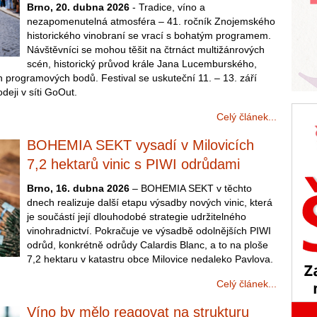
Brno, 20. dubna 2026
- Tradice, víno a
nezapomenutelná atmosféra – 41. ročník Znojemského
historického vinobraní se vrací s bohatým programem.
Návštěvníci se mohou těšit na čtrnáct multižánrových
scén, historický průvod krále Jana Lucemburského,
h programových bodů. Festival se uskuteční 11. – 13. září
deji v síti GoOut.
Celý článek...
BOHEMIA SEKT vysadí v Milovicích
7,2 hektarů vinic s PIWI odrůdami
Brno, 16. dubna 2026
– BOHEMIA SEKT v těchto
dnech realizuje další etapu výsadby nových vinic, která
je součástí její dlouhodobé strategie udržitelného
vinohradnictví. Pokračuje ve výsadbě odolnějších PIWI
odrůd, konkrétně odrůdy Calardis Blanc, a to na ploše
7,2 hektaru v katastru obce Milovice nedaleko Pavlova.
Celý článek...
Víno by mělo reagovat na strukturu