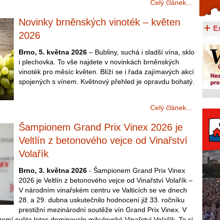
Celý článek...
Celý článek...
Novinky brněnských vinoték – květen
E
2026
Brno, 5. května 2026
– Bubliny, suchá i sladší vína, sklo
i plechovka. To vše najdete v novinkách brněnských
vinoték pro měsíc květen. Blíží se i řada zajímavých akcí
spojených s vínem. Květnový přehled je opravdu bohatý.
Celý článek...
Šampionem Grand Prix Vinex 2026 je
Veltlín z betonového vejce od Vinařství
Volařík
Brno, 3. května 2026
- Šampionem Grand Prix Vinex
2026 je Veltlín z betonového vejce od Vinařství Volařík –
V národním vinařském centru ve Valticích se ve dnech
28. a 29. dubna uskutečnilo hodnocení již 33. ročníku
prestižní mezinárodní soutěže vín Grand Prix Vinex. V
emí světa letos dominovalo mikulovské Vinařství Volařík. To si