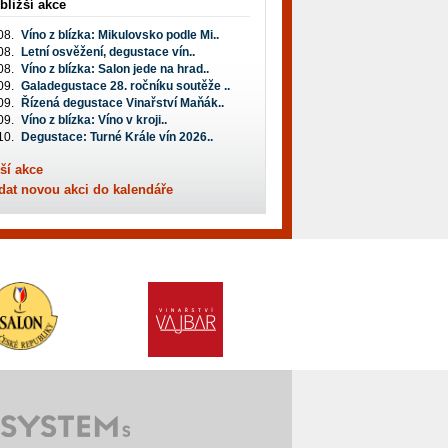
bližší akce
08.
Víno z blízka: Mikulovsko podle Mi..
08.
Letní osvěžení, degustace vín..
08.
Víno z blízka: Salon jede na hrad..
09.
Galadegustace 28. ročníku soutěže ..
09.
Řízená degustace Vinařství Maňák..
09.
Víno z blízka: Víno v kroji..
10.
Degustace: Turné Krále vín 2026..
ší akce
dat novou akci do kalendáře