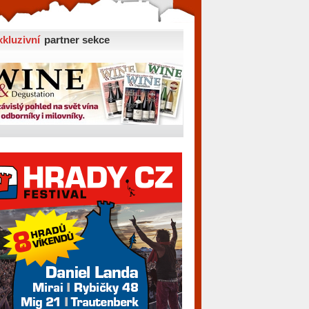
xkluzivní
partner sekce