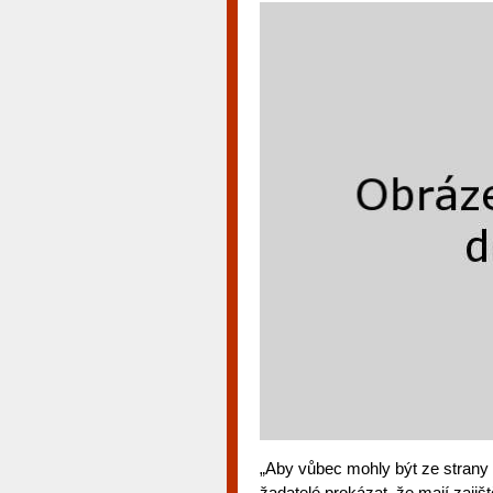
„Aby vůbec mohly být ze strany
žadatelé prokázat, že mají zajišt