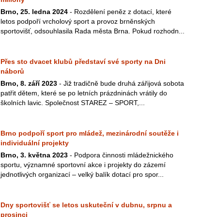
Brno, 25. ledna 2024
- Rozdělení peněz z dotací, které
letos podpoří vrcholový sport a provoz brněnských
sportovišť, odsouhlasila Rada města Brna. Pokud rozhodn...
Přes sto dvacet klubů představí své sporty na Dni
náborů
Brno, 8. září 2023
- Již tradičně bude druhá zářijová sobota
patřit dětem, které se po letních prázdninách vrátily do
školních lavic. Společnost STAREZ – SPORT,...
Brno podpoří sport pro mládež, mezinárodní soutěže i
individuální projekty
Brno, 3. května 2023
- Podpora činnosti mládežnického
sportu, významné sportovní akce i projekty do zázemí
jednotlivých organizací – velký balík dotací pro spor...
Dny sportovišť se letos uskuteční v dubnu, srpnu a
prosinci