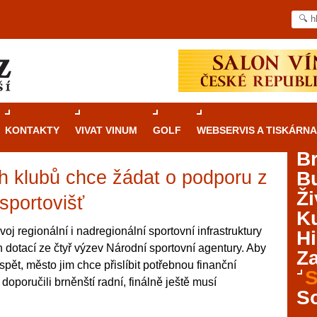
KONTAKTY
VIVAT VINUM
GOLF
WEBSERVIS A TISKÁRNA
B
h klubů chce žádat o podporu z
B
Průvodce
kasinovými hrami v Brně: Od
Ži
rulety po video automaty
sportovišť
Ku
Brno je městem známým pro zajímavé památky, skvělé
voj regionální i nadregionální sportovní infrastruktury
Hi
restaurace, divadla a univerzity. Mimo jiné je ale také
ch dotací ze čtyř výzev Národní sportovní agentury. Aby
Za
místem, kde si můžete legálně a bezpečně vyzkoušet
spět, město jim chce přislíbit potřebnou finanční
různé kasinové hry. V neustále kvetoucí moravské
S
doporučili brněnští radní, finálně ještě musí
metropoli naleznete širokou nabídku her od klasické
S
rulety až po moderní automaty jak pro pravidelné
ráče. V...