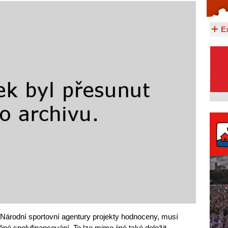
Celý článek...
E
 Národní sportovní agentury projekty hodnoceny, musí
ěné spolufinancování. To lze mimo jiné také doložit