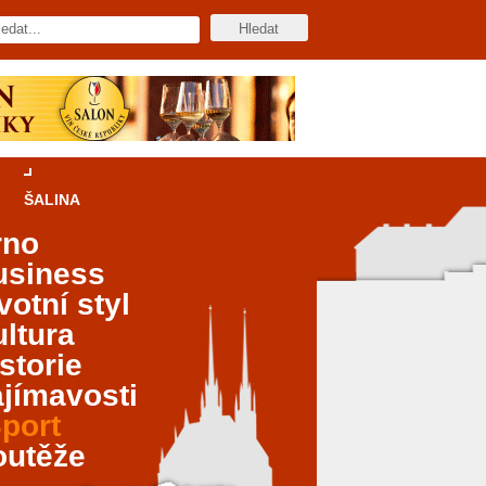
ŠALINA
rno
usiness
votní styl
ltura
storie
jímavosti
port
outěže