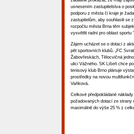
usnesením zastupitelstva o po
podporu z města či kraje je žad
zastupitelům, aby souhlasili se 
rozpočtu města Brna těm subjekt
vysvětlit radní pro oblast sportu
Zájem ucházet se o dotaci z ak
pět sportovních klubů. „FC Svrat
Žabovřeskách, Tělocvičná jedno
ulici Vážného. SK Líšeň chce poř
tenisový klub Brno plánuje výsta
prostředky na novou multifunkčn
Vaňková.
Celkové předpokládané náklady 
požadovaných dotací ze strany 
maximálně do výše 25 % z celkov