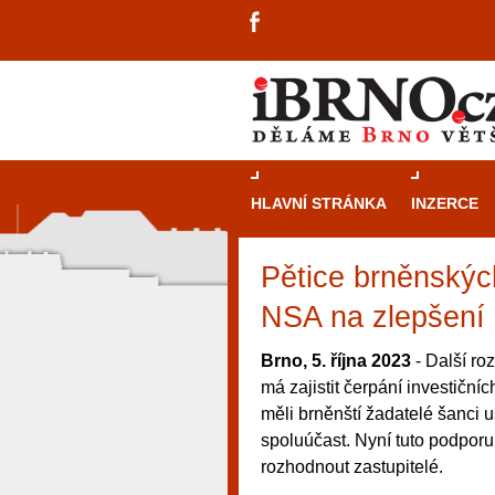
HLAVNÍ STRÁNKA
INZERCE
Pětice brněnskýc
NSA na zlepšení 
Brno, 5. října 2023
- Další roz
má zajistit čerpání investiční
měli brněnští žadatelé šanci u
spoluúčast. Nyní tuto podporu 
rozhodnout zastupitelé.
návštěvníky, tak pro příležitostné h