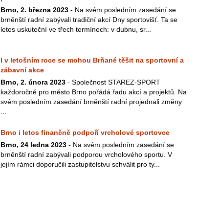
Brno, 2. března 2023
- Na svém posledním zasedání se
brněnští radní zabývali tradiční akcí Dny sportovišť. Ta se
letos uskuteční ve třech termínech: v dubnu, sr...
I v letošním roce se mohou Brňané těšit na sportovní a
zábavní akce
Brno, 2. února 2023
- Společnost STAREZ-SPORT
každoročně pro město Brno pořádá řadu akcí a projektů. Na
svém posledním zasedání brněnští radní projednali změny
...
Brno i letos finančně podpoří vrcholové sportovce
Brno, 24 ledna 2023
- Na svém posledním zasedání se
brněnští radní zabývali podporou vrcholového sportu. V
jejím rámci doporučili zastupitelstvu schválit pro ty...