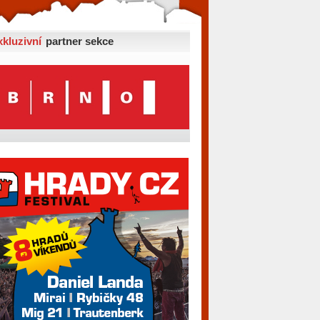
xkluzivní
partner sekce