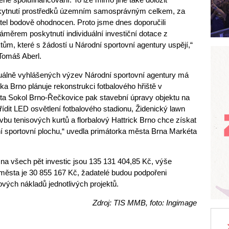
skytnutí prostředků územním samosprávným celkem, za
atel bodově ohodnocen. Proto jsme dnes doporučili
záměrem poskytnutí individuální investiční dotace z
ům, které s žádostí u Národní sportovní agentury uspějí,“
 Tomáš Aberl.
tuálně vyhlášených výzev Národní sportovní agentury má
ka Brno plánuje rekonstrukci fotbalového hřiště v
ta Sokol Brno-Řečkovice pak stavební úpravy objektu na
ídit LED osvětlení fotbalového stadionu, Židenický lawn
vbu tenisových kurtů a florbalový Hattrick Brno chce získat
í sportovní plochu,“ uvedla primátorka města Brna Markéta
na všech pět investic jsou 135 131 404,85 Kč, výše
města je 30 855 167 Kč, žadatelé budou podpořeni
ých nákladů jednotlivých projektů.
Zdroj: TIS MMB, foto: Ingimage