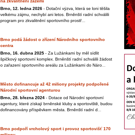
na zkvalitnění zázemí
Brno, 12. ledna 2026
- Dotační výzva, která se loni těšila
velkému zájmu, nechybí ani letos. Brněnští radní schválili
program pro zkvalitnění sportovního prostř...
Brno podá žádost o zřízení Národního sportovního
centra
Brno, 16. dubna 2025
- Za Lužánkami by měl sídlit
špičkový sportovní komplex. Brněnští radní schválili žádost
o zařazení sportovního areálu za Lužánkami do Náro...
Město dofinancuje až 42 miliony projekty podpořené
Národní sportovní agenturou
Brno, 28. března 2024
- Dotace od Národní sportovní
agentury, které získají brněnské kluby a sportoviště, budou
dofinancovány příspěvkem města. Brněnští radní d...
Brno podpoří vrcholový sport i provoz sportovišť 170
miliony