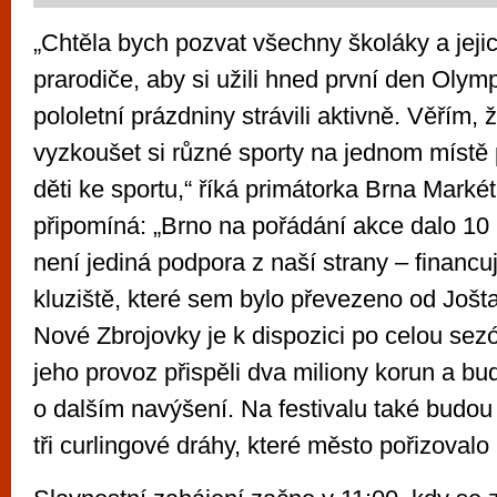
„Chtěla bych pozvat všechny školáky a jejic
prarodiče, aby si užili hned první den Olymp
pololetní prázdniny strávili aktivně. Věřím,
vyzkoušet si různé sporty na jednom místě
děti ke sportu,“ říká primátorka Brna Mark
připomíná: „Brno na pořádání akce dalo 10 
není jediná podpora z naší strany – financ
kluziště, které sem bylo převezeno od Još
Nové Zbrojovky je k dispozici po celou sez
jeho provoz přispěli dva miliony korun a bu
o dalším navýšení. Na festivalu také budou 
tři curlingové dráhy, které město pořizovalo