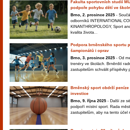
Fakulta sportovních studií M
podpoře pohybu dětí ve školn
Brno, 2. prosince 2025
- Součá
odborníků INTERNATIONAL 
KINANTHROPOLOGY, Sport and Qu
kvalita života...
Podpora brněnského sportu po
šampionátů i oprav
Brno, 3. prosince 2025
- Od me
trenéry ve školách. Brněnští rad
zastupitelům schválit příspěvky p
Brněnský sport obdrží peníze 
investice
Brno, 9. října 2025
- Další ze sé
podpoří místní sport. Rada měst
zastupitelům, aby na tento účel r