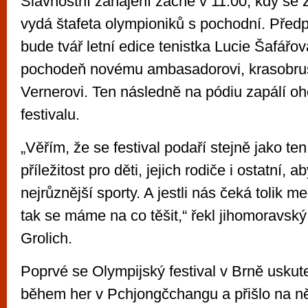
Slavnostní zahájení začne v 11:00, kdy se 
vydá štafeta olympioniků s pochodní. Před
bude tvář letní edice tenistka Lucie Šafářov
pochodeň novému ambasadorovi, krasobrus
Vernerovi. Ten následně na pódiu zapálí o
festivalu.
„Věřím, že se festival podaří stejně jako ten 
příležitost pro děti, jejich rodiče i ostatní, a
nejrůznější sporty. A jestli nás čeká tolik med
tak se máme na co těšit,“ řekl jihomoravsk
Grolich.
Poprvé se Olympijský festival v Brně uskut
během her v Pchjongčchangu a přišlo na něj