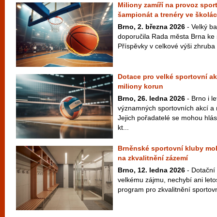
Miliony zamíří na provoz spor
šampionát a trenéry ve školá
Brno, 2. března 2026
- Velký ba
doporučila Rada města Brna ke 
Příspěvky v celkové výši zhruba 
Dotace pro velké sportovní ak
miliony korun
Brno, 26. ledna 2026
- Brno i le
významných sportovních akcí a 
Jejich pořadatelé se mohou hlás
kt...
Brněnské sportovní kluby moh
na zkvalitnění zázemí
Brno, 12. ledna 2026
- Dotační 
velkému zájmu, nechybí ani letos
program pro zkvalitnění sportovn