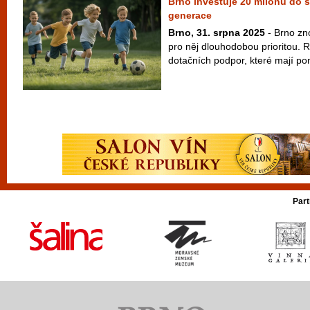
Brno investuje 20 milonů do 
generace
Brno, 31. srpna 2025
- Brno zno
pro něj dlouhodobou prioritou. 
dotačních podpor, které mají pom
Part