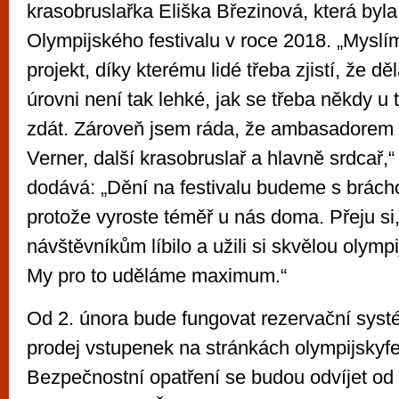
krasobruslařka Eliška Březinová, která by
Olympijského festivalu v roce 2018. „Myslím 
projekt, díky kterému lidé třeba zjistí, že dě
úrovni není tak lehké, jak se třeba někdy u
zdát. Zároveň jsem ráda, že ambasadorem
Verner, další krasobruslař a hlavně srdcař,“
dodává: „Dění na festivalu budeme s brácho
protože vyroste téměř u nás doma. Přeju si
návštěvníkům líbilo a užili si skvělou olymp
My pro to uděláme maximum.“
Od 2. února bude fungovat rezervační syst
prodej vstupenek na stránkách olympijskyfes
Bezpečnostní opatření se budou odvíjet od 