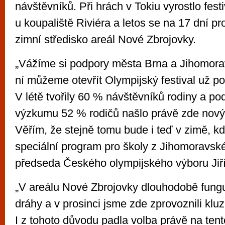
návštěvníků. Při hrách v Tokiu vyrostlo fest
u koupaliště Riviéra a letos se na 17 dní pr
zimní středisko areál Nové Zbrojovky.
„Vážíme si podpory města Brna a Jihomora
ní můžeme otevřít Olympijský festival už po
V létě tvořily 60 % návštěvníků rodiny a p
výzkumu 52 % rodičů našlo právě zde nový s
Věřím, že stejně tomu bude i teď v zimě, kdy
speciální program pro školy z Jihomoravskéh
předseda Českého olympijského výboru Jiří
„V areálu Nové Zbrojovky dlouhodobě fungu
dráhy a v prosinci jsme zde zprovoznili kluz
I z tohoto důvodu padla volba právě na tent