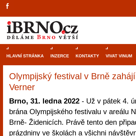
HLAVNÍ STRÁNKA
INZERCE
KONTAKTY
VIVAT VINUM
Olympijský festival v Brně zahájí
Průvodce
kasi
Verner
Brně: Od rulet
automaty
Brno, 31. ledna 2022
- Už v pátek 4. ú
Brno je měs
brána Olympijského festivalu v areálu 
zajímavé p
Brně- Židenicích. Právě tento den připa
restaurace, div
prázdniny ve školách a všichni návštěv
Mimo jiné je ale také místem, kde si můžet