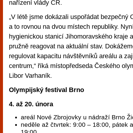
nařízení vlády ČR.
„V létě jsme dokázali uspořádat bezpečný O
a to rovnou na dvou místech republiky. Nyn
hygienickou stanicí Jihomoravského kraje a
pružně reagovat na aktuální stav. Dokážem
regulovat kapacitu návštěvníků areálu a zaji
centrum,“ říká místopředseda Českého oly
Libor Varhaník.
Olympijský festival Brno
4. až 20. února
areál Nové Zbrojovky u nádraží Brno Ž
neděle až čtvrtek: 9:00 – 18:00, pátek 
19:00