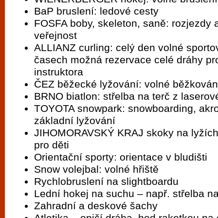
BaP bruslení: ledové cesty
FOSFA boby, skeleton, saně: rozjezdy a
veřejnost
ALLIANZ curling: celý den volné sporto
časech možná rezervace celé dráhy pro
instruktora
ČEZ běžecké lyžování: volné běžkován
BRNO biatlon: střelba na terč z lasero
TOYOTA snowpark: snowboarding, akrob
základní lyžování
JIHOMORAVSKÝ KRAJ skoky na lyžích: 
pro děti
Orientační sporty: orientace v bludišti
Snow volejbal: volné hřiště
Rychlobruslení na slightboardu
Lední hokej na suchu – např. střelba n
Zahradní a deskové šachy
Atletika – opičí dráha, hod raketkou na c