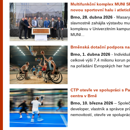
Multifunkční komplex MUNI 
novou sportovní halu i atletic
Brno, 28. dubna 2026
- Masary
slavnostně zahájila výstavbu mu
komplexu v Univerzitním kampus
MUNI...
Brněnská dotační podpora na 
Brno, 1. dubna 2026
- Individuá
celkové výši 7,4 milionu korun 
na pořádání Evropských her ha
CTP otevře ve spolupráci s P
centra v Brně
Brno, 10. března 2026
– Společ
developer, vlastník a správce pr
nemovitostí, otevře ve spolupráci