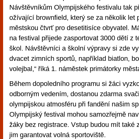
Návštěvníkům Olympijského festivalu tak 
ožívající brownfield, který se za několik le
městskou čtvrť pro desetitisíce obyvatel. M
na festival přijede zasportovat 3000 dětí z 
škol. Návštěvníci a školní výpravy si zde v
dvacet zimních sportů, například biatlon, 
volejbal,“ říká 1. náměstek primátorky měst
Během dopoledního programu si žáci vyzkou
odborným vedením, dostanou zdarma svačinu
olympijskou atmosféru při fandění našim s
Olympijský festival mohou samozřejmě navští
žáky bez registrace. Vstup budou mít také 
jim garantovat volná sportoviště.