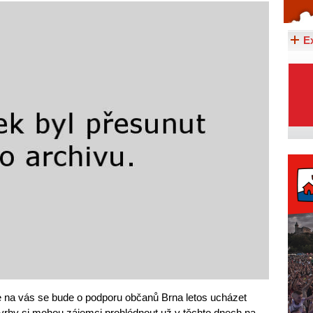
Celý článek...
E
e na vás se bude o podporu občanů Brna letos ucházet
vrhy si mohou zájemci prohlédnout už v těchto dnech na