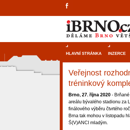
HLAVNÍ STRÁNKA
INZERCE
Veřejnost rozhod
tréninkový kompl
Brno, 27. října 2020
- Brňané
areálu bývalého stadionu za 
finálového výběru čtvrtého ro
Brna tak mohou v listopadu h
Š(V)ANCI mladým.
návštěvníky, tak pro příležitostné h