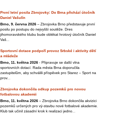
První letní posila Zbrojovky: Do Brna přichází útočník
Daniel Vašulín
Brno, 9. června 2026
– Zbrojovka Brno představuje první
posilu po postupu do nejvyšší soutěže. Dres
jihomoravského klubu bude oblékat hrotový útočník Daniel
Vaš...
Sportovní dotace podpoří provoz Srbské i aktivity dětí
a mládeže
Brno, 11. května 2026
- Připravuje se další vlna
sportovních dotací. Rada města Brna doporučila
zastupitelům, aby schválili příspěvek pro Starez – Sport na
prov...
Zbrojovka dokončila odkup pozemků pro novou
fotbalovou akademii
Brno, 11. května 2026
– Zbrojovka Brno dokončila akvizici
pozemků určených pro vý-stavbu nové fotbalové akademie.
Klub tak učinil zásadní krok k realizaci jedno...