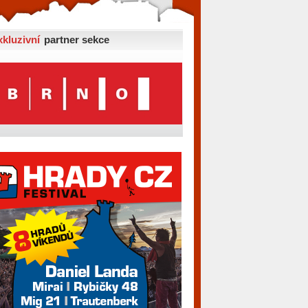
xkluzivní
partner sekce