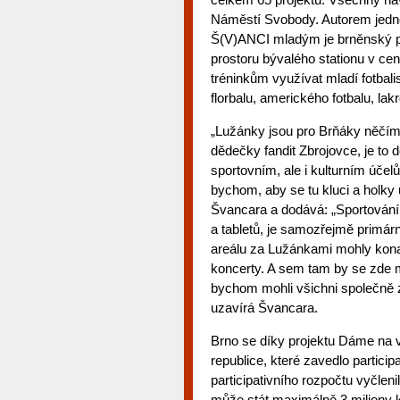
Náměstí Svobody. Autorem jedn
Š(V)ANCI mladým je brněnský pat
prostoru bývalého stationu v ce
tréninkům využívat mladí fotbali
florbalu, amerického fotbalu, lakr
„Lužánky jsou pro Brňáky něčím n
dědečky fandit Zbrojovce, je to 
sportovním, ale i kulturním úče
bychom, aby se tu kluci a holky u
Švancara a dodává: „Sportování a
a tabletů, je samozřejmě primár
areálu za Lužánkami mohly konat 
koncerty. A sem tam by se zde m
bychom mohli všichni společně 
uzavírá Švancara.
Brno se díky projektu Dáme na 
republice, které zavedlo particip
participativního rozpočtu vyčlen
může stát maximálně 3 miliony 