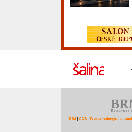
RSS
|
CCB
|
Tvorba webových stráne