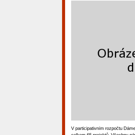
V participativním rozpočtu Dám
celkem 65 projektů. Všechny ná