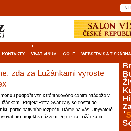
KONTAKTY
VIVAT VINUM
GOLF
WEBSERVIS A TISKÁRNA
B
ne, zda za Lužánkami vyroste
B
Průvodce
kasinovými hrami v Brně: Od
Ži
rulety po video automaty
ex
Ku
Brno je městem známým pro zajímavé památky, skvělé
 mohou podpořit vznik tréninkového centra mládeže v
Hi
restaurace, divadla a univerzity. Mimo jiné je ale také
Lužánkami. Projekt Petra Švancary se dostal do
Za
místem, kde si můžete legálně a bezpečně vyzkoušet
čníku participativního rozpočtu Dáme na vás. Obyvatelé
různé kasinové hry. V neustále kvetoucí moravské
S
lasovat pro projekt s názvem Dejme za Lužánkami
metropoli naleznete širokou nabídku her od klasické
S
rulety až po moderní automaty jak pro pravidelné
ráče. V...