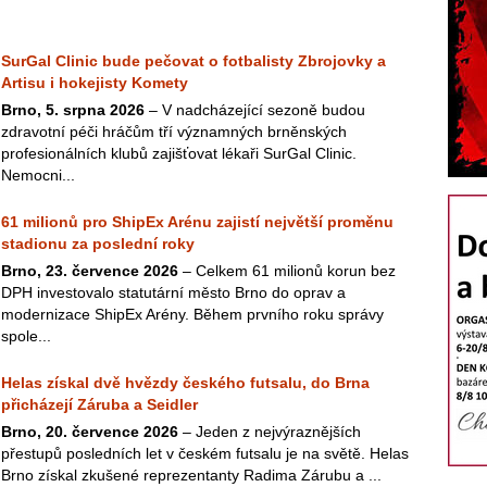
SurGal Clinic bude pečovat o fotbalisty Zbrojovky a
Artisu i hokejisty Komety
Brno, 5. srpna 2026
– V nadcházející sezoně budou
zdravotní péči hráčům tří významných brněnských
profesionálních klubů zajišťovat lékaři SurGal Clinic.
Nemocni...
61 milionů pro ShipEx Arénu zajistí největší proměnu
stadionu za poslední roky
Brno, 23. července 2026
– Celkem 61 milionů korun bez
DPH investovalo statutární město Brno do oprav a
modernizace ShipEx Arény. Během prvního roku správy
spole...
Helas získal dvě hvězdy českého futsalu, do Brna
přicházejí Záruba a Seidler
Brno, 20. července 2026
– Jeden z nejvýraznějších
přestupů posledních let v českém futsalu je na světě. Helas
Brno získal zkušené reprezentanty Radima Zárubu a ...