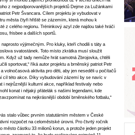
oho z nejpodporovanějších projektů Dejme za Lužánkami
riot Petr Švancara. Cílem projektu je vybudovat v
ntru města čtyři hřiště se zázemím, která mohou k
sté z celého regionu. Tréninkový azyl zde najdou také hráči
osu, frisbee a dalších sportů.
aprosto výjimečným. Pro kluky, kteří chodili s táty a
doslova svatostánek. Toto místo zkrátka musí sloužit
lům. Když už tady nemůže hrát samotná Zbrojovka, chtěli
čili sportovat,“ říká autor projektu a brněnský patriot Petr
 volnočasová aktivita pro děti, aby jen neseděli u počítačů
ní cíl této akce. Díky vybudování zázemí by se navíc v
i nejrůznější kulturní akce, například festivaly nebo
ohl konat i nějaký přátelák s našimi legendami, kde
zavzpomínat na nejkrásnější období brněnského fotbalu,“
vás stalo vůbec prvním statutárním městem v České
ativní rozpočet na celoměstské úrovni. Pro čtvrtý ročník
ilo město částku 33 milionů korun, a protože jeden projekt
korun, znamená to, že bude realizováno nejméně 11