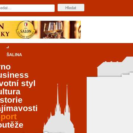
ŠALINA
rno
usiness
votní styl
ltura
storie
jímavosti
port
outěže