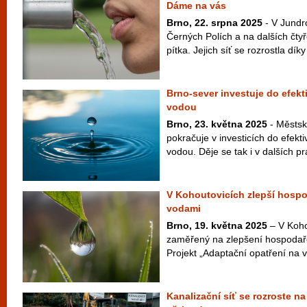
Dáme na vás
Brno, 22. srpna 2025
- V Jundro
Černých Polích a na dalších čtyř
pítka. Jejich síť se rozrostla dík
Brno-sever investuje do efek
vodou
Brno, 23. května 2025
- Městsk
pokračuje v investicích do efekt
vodou. Děje se tak i v dalších pr
V Kohoutovicích zlepší hospo
vodami
Brno, 19. května 2025
– V Koho
zaměřený na zlepšení hospodař
Projekt „Adaptační opatření na v
Kanalizační síť se rozroste n