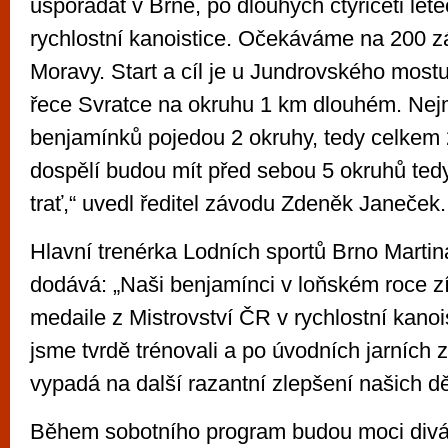
uspořádat v Brně, po dlouhých čtyřiceti let
rychlostní kanoistice. Očekáváme na 200 z
Moravy. Start a cíl je u Jundrovského most
řece Svratce na okruhu 1 km dlouhém. Nej
benjamínků pojedou 2 okruhy, tedy celkem 
dospělí budou mít před sebou 5 okruhů ted
trať,“ uvedl ředitel závodu Zdeněk Janeček.
Hlavní trenérka Lodních sportů Brno Marti
dodává: „Naši benjamínci v loňském roce zí
medaile z Mistrovství ČR v rychlostní kanoi
jsme tvrdě trénovali a po úvodních jarních 
vypadá na další razantní zlepšení našich dě
Během sobotního program budou moci diváci