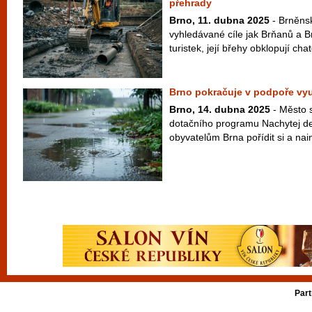
přehrady
Brno, 11. dubna 2025
- Brněnsk
vyhledávané cíle jak Brňanů a Br
turistek, její břehy obklopují ch
Brno pokračuje v podpoře vy
Brno, 14. dubna 2025
- Město s
dotačního programu Nachytej de
obyvatelům Brna pořídit si a nai
Part