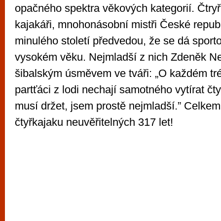
opačného spektra věkových kategorií. Čtryři
kajakáři, mnohonásobní mistři České republ
minulého století předvedou, že se dá sportov
vysokém věku. Nejmladší z nich Zdeněk Neč
šibalským úsměvem ve tváři: „O každém tr
partťáci z lodi nechají samotného vytírat čt
musí držet, jsem prostě nejmladší.” Celkem
čtyřkajaku neuvěřitelných 317 let!