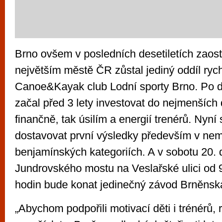
Brno ovšem v posledních desetiletích zaos
největším městě ČR zůstal jediný oddíl rych
Canoe&Kayak club Lodní sporty Brno. Po d
začal před 3 lety investovat do nejmenších d
finančně, tak úsilím a energií trenérů. Nyní 
dostavovat první výsledky především v nem
benjamínských kategoriích. A v sobotu 20.
Jundrovského mostu na Veslařské ulici od 
hodin bude konat jedinečný závod Brněnsk
„Abychom podpořili motivací děti i trénérů, 