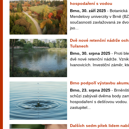
hospodaření s vodou
Brno, 30. září 2025
- Botanická
Mendelovy univerzity v Brně (
současnosti zavlažovaná ze dvo
jso...
Dvě nové retenční nádrže ochr
Tuřanech
Brno, 30. srpna 2025
- Proti b
dvě nové retenční nádrže. Vzni
Ivanovicích. Investiční záměr, kte
Brno podpoří výstavbu akumu
Brno, 23. srpna 2025
- Brněnští
schůzi zabývali dvěma body zam
hospodaření s dešťovou vodou. 
zastupitel...
Dalších sedm pítek lidem nabí