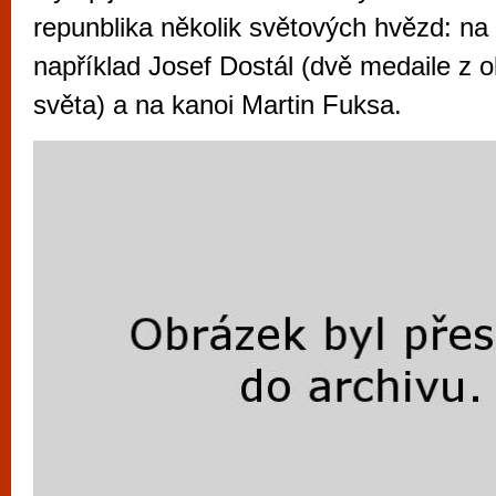
vyzkoušet různé kasinové hry. V neustál
repunblika několik světových hvězd: na 
metropoli naleznete širokou nabídku her o
například Josef Dostál (dvě medaile z o
po moderní automaty jak pro pravidelné n
světa) a na kanoi Martin Fuksa.
příležitostné hráče. V...