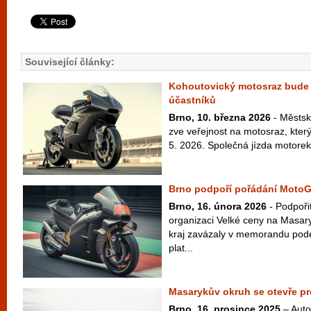
Související články:
Kohoutovický motosraz bude 
účastníků
Brno, 10. března 2026
- Městsk
zve veřejnost na motosraz, který
5. 2026. Společná jízda motorek o
Brno podpoří pořádání MotoG
Brno, 16. února 2026
- Podpoři
organizaci Velké ceny na Masar
kraj zavázaly v memorandu pod
plat...
Masarykův okruh se otevře pro
Brno, 16. prosince 2025
– Auto