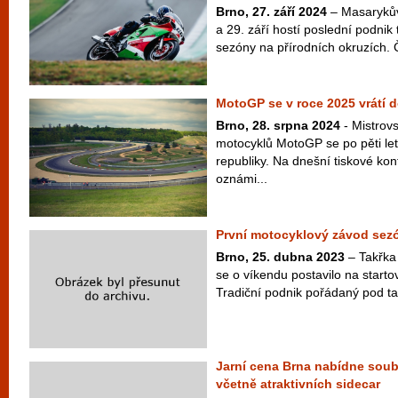
Brno, 27. září 2024
– Masarykův
a 29. září hostí poslední podni
sezóny na přírodních okruzích. Čt
MotoGP se v roce 2025 vrátí 
Brno, 28. srpna 2024
- Mistrovs
motocyklů MotoGP se po pěti le
republiky. Na dnešní tiskové kon
oznámi...
První motocyklový závod sezó
Brno, 25. dubna 2023
– Takřka
se o víkendu postavilo na starto
Tradiční podnik pořádaný pod t
Jarní cena Brna nabídne soubo
včetně atraktivních sidecar