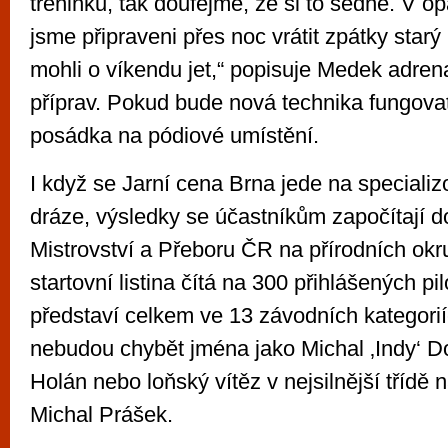
tréninku, tak doufejme, že si to sedne. V 
jsme připraveni přes noc vrátit zpátky star
mohli o víkendu jet,“ popisuje Medek adren
příprav. Pokud bude nová technika fungovat
posádka na pódiové umístění.
I když se Jarní cena Brna jede na speciali
dráze, výsledky se účastníkům započítají 
Mistrovství a Přeboru ČR na přírodních ok
startovní listina čítá na 300 přihlášených pil
představí celkem ve 13 závodních kategorií
nebudou chybět jména jako Michal ‚Indy‘ D
Holán nebo loňský vítěz v nejsilnější třídě
Michal Prášek.