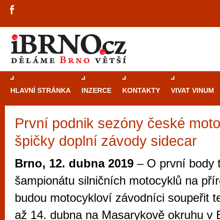
HLAVNÍ STRÁNKA
INZERCE
KONTAKTY
VIVAT VINUM
První podnik sezóny české mot
Průvodce
kasi
špičky doplní závody sidecar
Brně: Od rulet
automaty
Brno, 12. dubna 2019
– O první body
Brno je měs
šampionátu silničních motocyklů na pří
zajímavé p
budou motocykloví závodníci soupeřit t
restaurace, div
až 14. dubna na Masarykově okruhu v B
Mimo jiné je ale také místem, kde si můžet