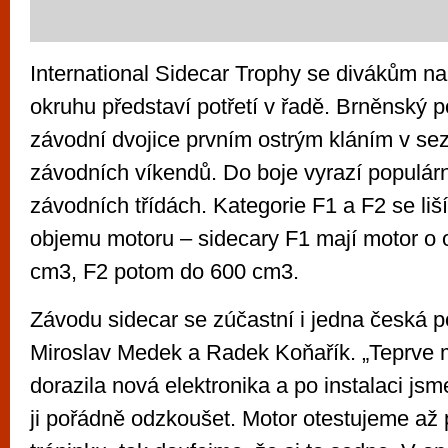
International Sidecar Trophy se divákům n
okruhu představí potřetí v řadě. Brněnský p
závodní dvojice prvním ostrým kláním v se
závodních víkendů. Do boje vyrazí populár
závodních třídách. Kategorie F1 a F2 se liš
objemu motoru – sidecary F1 mají motor o
cm3, F2 potom do 600 cm3.
Závodu sidecar se zúčastní i jedna česká 
Miroslav Medek a Radek Koňařík. „Teprve 
dorazila nová elektronika a po instalaci jsm
ji pořádně odzkoušet. Motor otestujeme až 