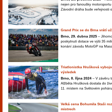
nejen pro fanoušky motorsportu 
Závodní dráha bude veřejnosti ot
Grand Prix se do Brna vrátí už
Brno, 29. dubna 2025
– Jihomor
poskytnutí dotace ve výši 35 mi
konání závodu MotoGP na Masar
Triatlonistka Hrušková vybojo
výsledek
Brno, 8. října 2024
– V závěru t
Alžběta Hrušková dostala do živo
11. místem na Světovém poháru 
Velká cena Bohumila Staši r
mistrech