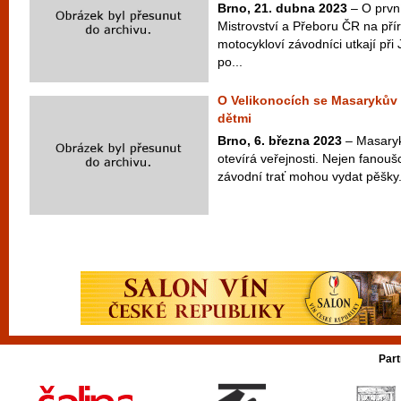
Brno, 21. dubna 2023
– O prvn
Mistrovství a Přeboru ČR na pří
motocykloví závodníci utkají při
po...
O Velikonocích se Masarykův 
dětmi
Brno, 6. března 2023
– Masaryk
otevírá veřejnosti. Nejen fanouš
závodní trať mohou vydat pěšky.
Part