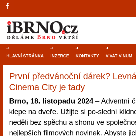
HLAVNÍ STRÁNKA
INZERCE
KONTAKTY
VIVAT VINUM
První předvánoční dárek? Levná
Průvodce
kasi
Cinema City je tady
Brně: Od rulet
automaty
Brno, 18. listopadu 2024
– Adventní č
Brno je měs
klepe na dveře. Užijte si po-slední klid
zajímavé p
neděli bez spěchu a shonu ve společnos
restaurace, div
nejlepších filmových novinek. Abyste jich
Mimo jiné je ale také místem, kde si můžet