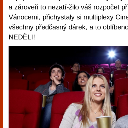
vyzkoušet různé kasinové hry. V neustál
a zároveň to nezatí-žilo váš rozpočet př
metropoli naleznete širokou nabídku her o
Vánocemi, přichystaly si multiplexy Cin
po moderní automaty jak pro pravidelné n
všechny předčasný dárek, a to oblíb
příležitostné hráče. V...
NEDĚLI!