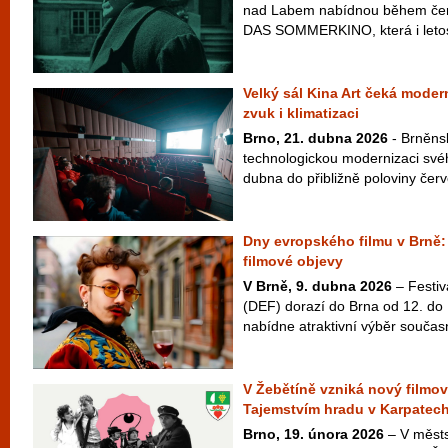
nad Labem nabídnou během čer
DAS SOMMERKINO, která i letos
Velký sál Kina Art čeká moder
zvuk i klimatizaci
Brno, 21. dubna 2026
- Brněnsk
technologickou modernizaci své
dubna do přibližně poloviny červ
Dny evropského filmu v Brně:
filmové objevy
V Brně, 9. dubna 2026
– Festiv
(DEF) dorazí do Brna od 12. do 
nabídne atraktivní výběr součas
V Žebětíně vzniká nový filmov
Tajemstvím hradu v Karpatec
Brno, 19. února 2026
– V městs