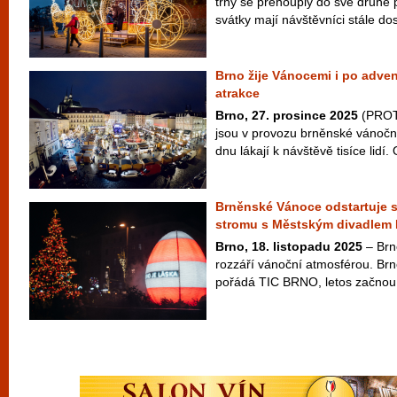
trhy se přehouply do své druhé po
svátky mají návštěvníci stále dos
Brno žije Vánocemi i po adven
atrakce
Brno, 27. prosince 2025
(PROTE
jsou v provozu brněnské vánoční
dnu lákají k návštěvě tisíce lidí. 
Brněnské Vánoce odstartuje s
stromu s Městským divadlem
Brno, 18. listopadu 2025
– Brno
rozzáří vánoční atmosférou. Br
pořádá TIC BRNO, letos začnou v