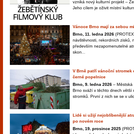
vzniká nový kulturní projekt – Ž
Jeho cílem je oživit místní kulturn
Vánoce Brno mají za sebou m
Brno, 11. ledna 2026
(PROTEXT
návštěvnosti, rekordních zisků, 
především nezapomenutelné atm
skon...
V Brně patří vánoční stromek
černé popelnice
Brno, 9. ledna 2026
– Městská 
Brno sváží v těchto dnech větší
stromků. První z nich se se v ulic
Lidé si užijí nejoblíbenější a
po novém roce
Brno, 19. prosince 2025
(PROT