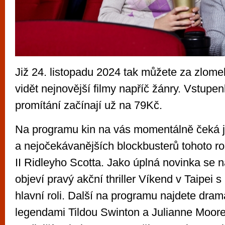
Již 24. listopadu 2024 tak můžete za zlome
vidět nejnovější filmy napříč žánry. Vstupen
promítání začínají už na 79Kč.
Na programu kin na vás momentálně čeká j
a nejočekávanějších blockbusterů tohoto rok
II Ridleyho Scotta. Jako úplná novinka se n
objeví pravý akční thriller Víkend v Taipe
hlavní roli. Další na programu najdete dra
legendami Tildou Swinton a Julianne Moor