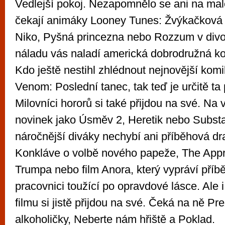
Vedlejší pokoj. Nezapomnělo se ani na malé
čekají animáky Looney Tunes: Žvýkačková
Niko, Pyšná princezna nebo Rozzum v divo
náladu vás naladí americká dobrodružná 
Kdo ještě nestihl zhlédnout nejnovější kom
Venom: Poslední tanec, tak teď je určitě ta 
Milovníci hororů si také přijdou na své. Na
novinek jako Úsměv 2, Heretik nebo Subst
náročnější diváky nechybí ani příběhová dr
Konkláve o volbě nového papeže, The Appr
Trumpa nebo film Anora, který vypráví příb
pracovnici toužící po opravdové lásce. Ale 
filmu si jistě přijdou na své. Čeká na ně Pr
alkoholičky, Neberte nám hřiště a Poklad.