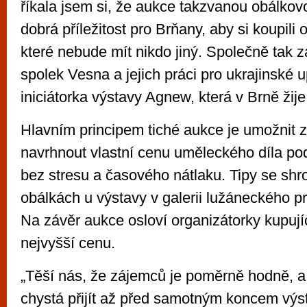
říkala jsem si, že aukce takzvanou obálko
dobrá příležitost pro Brňany, aby si koupili 
které nebude mít nikdo jiný. Společně tak
spolek Vesna a jejich práci pro ukrajinské u
iniciátorka výstavy Agnew, která v Brně žije
Hlavním principem tiché aukce je umožnit
navrhnout vlastní cenu uměleckého díla pod
bez stresu a časového nátlaku. Tipy se shr
obálkách u výstavy v galerii lužáneckého pr
Na závěr aukce osloví organizátorky kupující
nejvyšší cenu.
„Těší nás, že zájemců je poměrně hodně, a 
chystá přijít až před samotným koncem výs