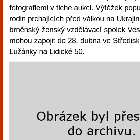
vyzkoušet různé kasinové hry. V neustál
fotografiemi v tiché aukci. Výtěžek pop
metropoli naleznete širokou nabídku her o
rodin prchajících před válkou na Ukrajin
po moderní automaty jak pro pravidelné n
brněnský ženský vzdělávací spolek Ves
příležitostné hráče. V...
mohou zapojit do 28. dubna ve Středis
Lužánky na Lidické 50.