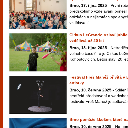
Brno, 17. října 2025
- První roč
předškolního vzdělávání přinesl
otázkách a nejistotách spojený
vzdělávací...
Cirkus LeGrando oslaví jubile
vzdělává už 20 let
Brno, 13. října 2025
- Netradičn
volného času? To je Cirkus LeGr
Kohoutovicích. Letos slaví 20 let 
Festival Freš Manéž přivítá v 
artistky
Brno, 10. června 2025
- Sdílení
neotřelá představení a workshop
festivalu Freš Manéž je setkáván
Brno pomůže školám, které nav
Brno, 10. června 2025
- Na po