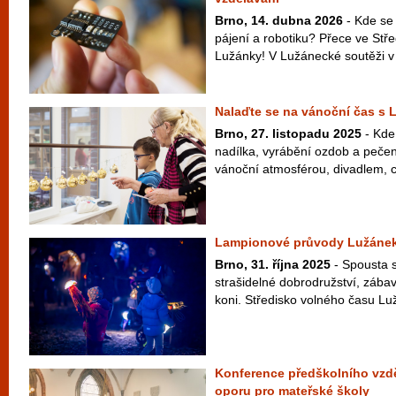
Brno, 14. dubna 2026
- Kde se
pájení a robotiku? Přece ve Stř
Lužánky! V Lužánecké soutěži v e
Nalaďte se na vánoční čas s
Brno, 27. listopadu 2025
- Kde
nadílka, vyrábění ozdob a pečen
vánoční atmosférou, divadlem, c
Lampionové průvody Lužánek r
Brno, 31. října 2025
- Spousta s
strašidelné dobrodružství, zába
koni. Středisko volného času Luž
Konference předškolního vzděl
oporu pro mateřské školy