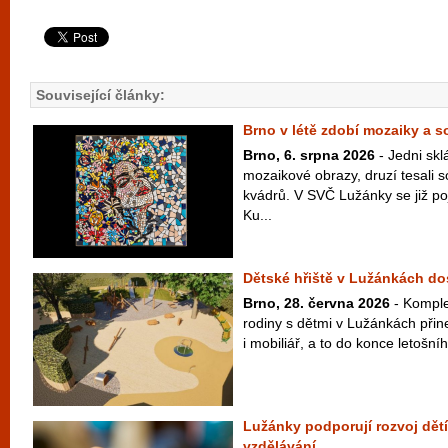
Související články:
Brno v létě zdobí mozaiky a 
Brno, 6. srpna 2026
- Jedni skl
mozaikové obrazy, druzí tesali 
kvádrů. V SVČ Lužánky se již po
Ku...
Dětské hřiště v Lužánkách d
Brno, 28. června 2026
- Komple
rodiny s dětmi v Lužánkách přin
i mobiliář, a to do konce letošní
Lužánky podporují rozvoj dět
vzdělávání