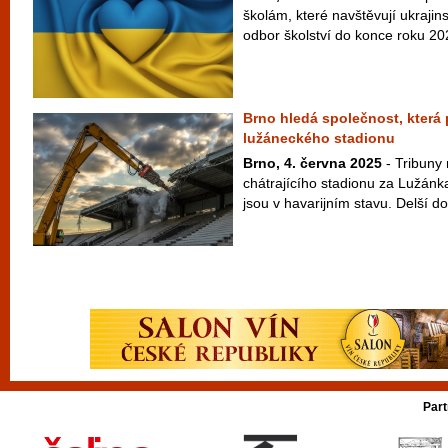
školám, které navštěvují ukrajin
odbor školství do konce roku 202
Brno hledá společnost, která
lužáneckého stadionu
Brno, 4. června 2025
- Tribuny
chátrajícího stadionu za Lužánk
jsou v havarijním stavu. Delší do
Part