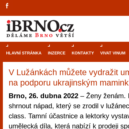
HLAVNÍ STRÁNKA
INZERCE
KONTAKTY
VIVAT VINUM
V Lužánkách můžete vydražit um
Průvodce
kasi
na podporu ukrajinským mamin
Brně: Od rulet
automaty
Brno, 26. dubna 2022
– Ženy ženám. I
Brno je měs
shrnout nápad, který se zrodil v lužáne
zajímavé p
class. Tamní účastnice a lektorky vysta
restaurace, div
umělecká díla, která nabízí k prodeji sp
Mimo jiné je ale také místem, kde si můžet