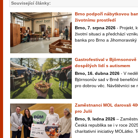
Související články:
Brno podpoří nábytkovou ban
životnímu prostředí
Brno, 7. srpna 2026
- Projekt, k
životní situaci a předchází vzni
banka pro Brno a Jihomoravský k
Gastrofestival v Björnsonov
dospělých lidí s autismem
Brno, 16. dubna 2026
- V neděl
Björnsonův sad v Brně benefiční
pro dobrou věc. Návštěvníci se m
Zaměstnanci MOL darovali 400
pro Julii
Brno, 9. ledna 2026
– Zaměstna
Česká republika se i v roce 2025
charitativní iniciativy MOLátko. 