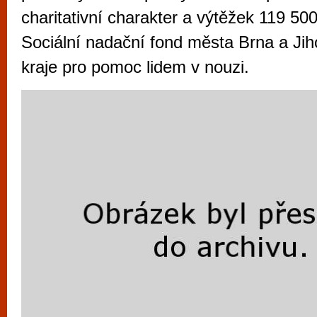
vyzkoušet různé kasinové hry. V neustál
charitativní charakter a výtěžek 119 500
metropoli naleznete širokou nabídku her o
Sociální nadační fond města Brna a J
po moderní automaty jak pro pravidelné n
kraje pro pomoc lidem v nouzi.
příležitostné hráče. V...