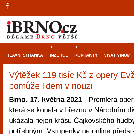
HLAVNÍ STRÁNKA
INZERCE
KONTAKTY
VIVAT VINUM
Výtěžek 119 tisíc Kč z opery E
Průvodce
kasi
pomůže lidem v nouzi
Brně: Od rulet
automaty
Brno, 17. května 2021
- Premiéra oper
Brno je měs
která se konala v březnu v Národním di
zajímavé p
ukázala nejen krásu Čajkovského hudby, 
restaurace, div
potřebným. Vstupenky na online předst
Mimo jiné je ale také místem, kde si můžet