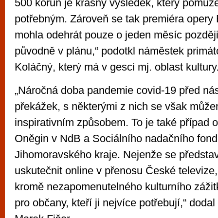
500 korun je krásný výsledek, který pomů
potřebným. Zároveň se tak premiéra opery
mohla odehrát pouze o jeden měsíc později
původně v plánu,“ podotkl náměstek primá
Koláčný, který má v gesci mj. oblast kultury
„Náročná doba pandemie covid-19 před ná
překážek, s některými z nich se však můž
inspirativním způsobem. To je také případ 
Oněgin v NdB a Sociálního nadačního fond
Jihomoravského kraje. Nejenže se předsta
uskutečnit online v přenosu České televize,
kromě nezapomenutelného kulturního zážit
pro občany, kteří ji nejvíce potřebují,“ dodal