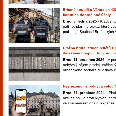
Brňané koupili o Vánocích 420
korun na dobročinné účely
Brno, 8. ledna 2025
- K adventu
patří solidární projekty, které pod
potřebují. Součástí Brněnských 
Dražba brutalistních reliéfů
dětskému hospici Dům pro Jul
Brno, 11. prosince 2024
- V po
nebývalý zájem prodej uměleckýc
brněnského sochaře Miloslava Buř
Nesnězeno již pokrývá celou 
Brno, 31. prosince 2024
– Plat
aktivně bojuje proti plýtvání pot
ve znamení regionální expanze. P