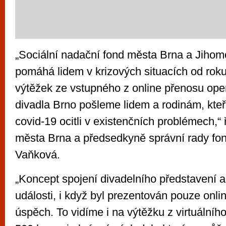
„Sociální nadační fond města Brna a Jihom
pomáhá lidem v krizových situacích od rok
výtěžek ze vstupného z online přenosu op
divadla Brno pošleme lidem a rodinám, kteř
covid-19 ocitli v existenčních problémech,“ 
města Brna a předsedkyně správní rady fo
Vaňková.
„Koncept spojení divadelního představení a 
události, i když byl prezentován pouze onli
úspěch. To vidíme i na výtěžku z virtuálníh