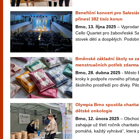
Benefiční koncert pro Salesi
přinesl 382 tisíc korun
Brno, 13. října 2025
– Vyprodan
Cello Quartet pro žabovřeské Sa
stovek dětí a dospělých. Podobně
Brněnské základní školy se za
menstruačních potřeb zdarma
Brno, 28. dubna 2025
- Město 
kroky k podpoře rovného přístup
školního prostředí pro dívky. Pilo
Olympia Brno spustila charita
dětské onkologie
Brno, 12. února 2025
– Obchod
zahajuje už třetí ročník charita
pomáhá, každý vyhrává“, která p