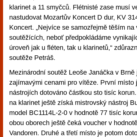
klarinet a 11 smyčců. Flétnisté zase musí v
nastudovat Mozartův Koncert D dur, KV 314
Koncert. „Nejvíce se samozřejmě těším na
soutěžících, neboť předpokládáme vynikajíc
úroveň jak u fléten, tak u klarinetů,“ zdůrazn
soutěže Petráš.
Mezinárodní soutěž Leoše Janáčka v Brně j
zajímavými cenami pro vítěze. První místo 
nástrojích dotováno částkou sto tisíc korun.
na klarinet ještě získá mistrovský nástroj 
model BC1114L-2-0 v hodnotě 77 tisíc korun
obou oborech ještě čeká voucher v hodnotě
Vandoren. Druhé a třetí místo je potom do