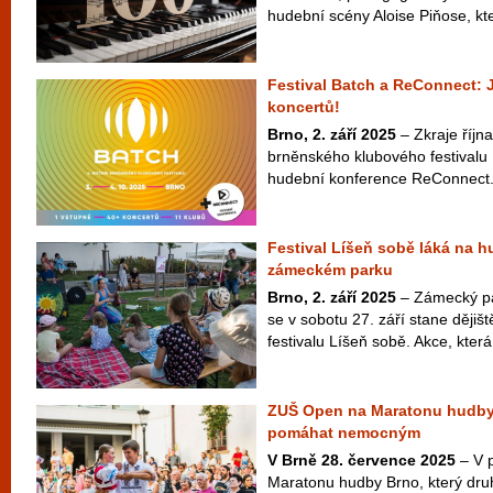
hudební scény Aloise Piňose, kte
Festival Batch a ReConnect: 
koncertů!
Brno, 2. září 2025
– Zkraje října
brněnského klubového festivalu 
hudební konference ReConnect. 
Festival Líšeň sobě láká na hu
zámeckém parku
Brno, 2. září 2025
– Zámecký par
se v sobotu 27. září stane dějiš
festivalu Líšeň sobě. Akce, která
ZUŠ Open na Maratonu hudby
pomáhat nemocným
V Brně 28. července 2025
– V 
Maratonu hudby Brno, který dru