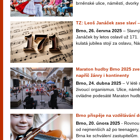
brněnské ulice, náměstí, dvorky 
TZ: Leoš Janáček zase slaví – 
Brno, 26. června 2025
– Slavný
Janáček by letos oslavil už 171.
kulatá jubilea stojí za oslavu, Ná
Maraton hudby Brno 2025 zve 
napříč žánry i kontinenty
Brno, 24. dubna 2025
– V létě 
živoucí organismus. Ulice, náměs
ovládne podesáté Maraton hudby
Brno přispěje na vzdělávání d
Brno, 20. února 2025
- Rovnou t
od nejmenších až po teenagery,
Brna ke schválení zastupitelům. 