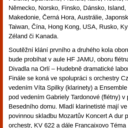
Německo, Norsko, Finsko, Dánsko, Island, I
Makedonie, Černá Hora, Austrálie, Japonsk
Taiwan, Čína, Hong Kong, USA, Rusko, Ky
Zéland či Kanada.
Soutěžní klání prvního a druhého kola oboru
bude probíhat v aule HF JAMU, oboru flétn
Divadla na Orlí – Hudebně dramatické labo
Finále se koná ve spolupráci s orchestry C
vedením Víta Spilky (klarinety) a Ensembl
pod vedením Gabriely Tardonové (flétny) v 
Besedního domu. Mladí klarinetisté mají ve 
povinnou skladbu Mozartův Koncert A dur pr
orchestr, KV 622 a dále Francaixovo Téma 