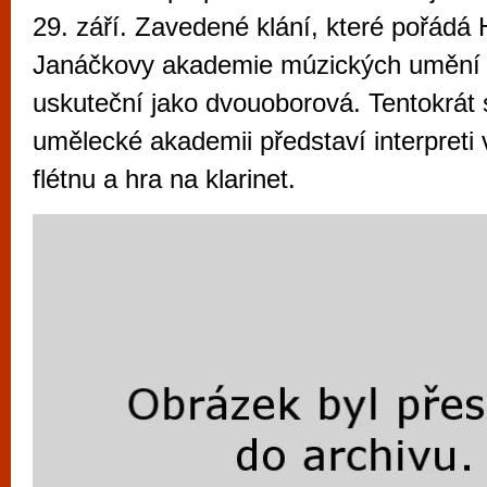
vyzkoušet různé kasinové hry. V neustál
29. září. Zavedené klání, které pořádá 
metropoli naleznete širokou nabídku her o
Janáčkovy akademie múzických umění v
po moderní automaty jak pro pravidelné n
uskuteční jako dvouoborová. Tentokrát
příležitostné hráče. V...
umělecké akademii představí interpreti
flétnu a hra na klarinet.