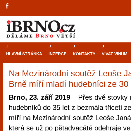
HLAVNÍ STRÁNKA
INZERCE
KONTAKTY
VIVAT VINUM
Na Mezinárodní soutěž Leoše J
Průvodce
kasi
Brně míří mladí hudebníci ze 30
Brně: Od rulet
automaty
Brno, 23. září 2019
– Přes dvě stovky
Brno je měs
hudebníků do 35 let z bezmála třiceti z
zajímavé p
míří na Mezinárodní soutěž Leoše Janá
restaurace, div
která se už po pětadvacáté odehraje ve
Mimo jiné je ale také místem, kde si můžet