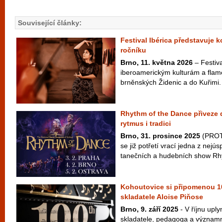
Související články:
Festival Ibérica představuje 
ročníku
Brno, 11. května 2026
– Festiva
iberoamerickým kulturám a flam
brněnských Židenic a do Kuřimi.
Rhythm of the Dance přiveze 
rytmus i tradici
Brno, 31. prosince 2025
(PROTE
se již potřetí vrací jedna z nejú
tanečních a hudebních show Rhy
Kohoutovice si připomenou 10
skladatele Aloise Piňose
Brno, 9. září 2025
- V říjnu uply
skladatele, pedagoga a význam