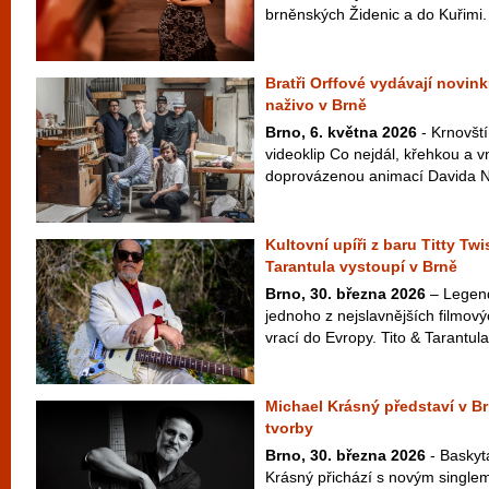
brněnských Židenic a do Kuřimi.
Bratři Orffové vydávají novink
naživo v Brně
Brno, 6. května 2026
- Krnovští
videoklip Co nejdál, křehkou a v
doprovázenou animací Davida Najb
Kultovní upíři z baru Titty Twi
Tarantula vystoupí v Brně
Brno, 30. března 2026
– Legend
jednoho z nejslavnějších filmový
vrací do Evropy. Tito & Tarantula
Michael Krásný představí v B
tvorby
Brno, 30. března 2026
- Baskyt
Krásný přichází s novým singlem