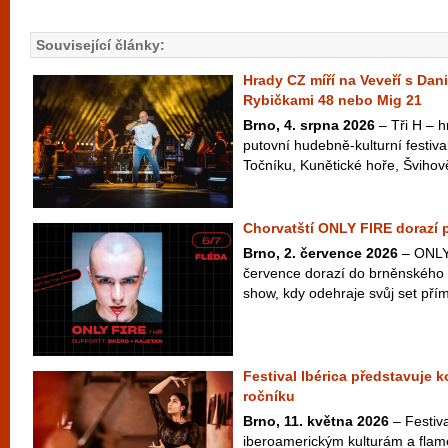
Související články:
Hrady CZ míří na Veveří s Dan
Rybičkami 48 nebo Mig 21
Brno, 4. srpna 2026
– Tři H – hr
putovní hudebně-kulturní festiva
Točníku, Kunětické hoře, Švihově
Chorvatští ONLY FIRE dorazí 
Brno, 2. července 2026
– ONLY 
července dorazí do brněnského 
show, kdy odehraje svůj set přím
Festival Ibérica představuje 
ročníku
Brno, 11. května 2026
– Festiva
iberoamerickým kulturám a flam