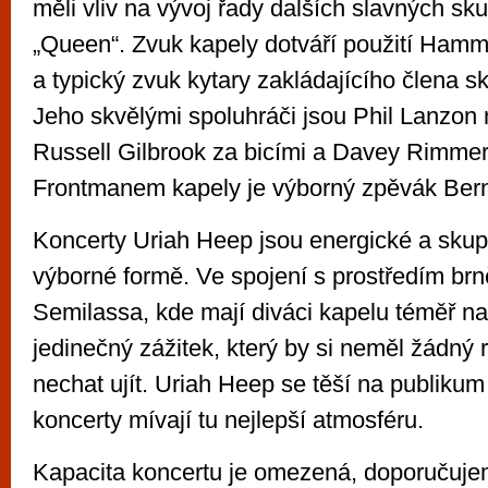
měli vliv na vývoj řady dalších slavných sk
„Queen“. Zvuk kapely dotváří použití Ham
a typický zvuk kytary zakládajícího člena 
Jeho skvělými spoluhráči jsou Phil Lanzon 
Russell Gilbrook za bicími a Davey Rimmer
Frontmanem kapely je výborný zpěvák Ber
Koncerty Uriah Heep jsou energické a skup
výborné formě. Ve spojení s prostředím br
Semilassa, kde mají diváci kapelu téměř na
jedinečný zážitek, který by si neměl žádný
nechat ujít. Uriah Heep se těší na publikum
koncerty mívají tu nejlepší atmosféru.
Kapacita koncertu je omezená, doporučuj