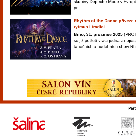
skupiny Depeche Mode v Evropě
pr...
Rhythm of the Dance přiveze 
rytmus i tradici
Brno, 31. prosince 2025
(PROTE
se již potřetí vrací jedna z nejú
tanečních a hudebních show Rhy
Part