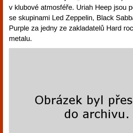
vyzkoušet různé kasinové hry. V neustál
v klubové atmosféře. Uriah Heep jsou 
metropoli naleznete širokou nabídku her o
se skupinami Led Zeppelin, Black Sab
po moderní automaty jak pro pravidelné n
Purple za jedny ze zakladatelů Hard ro
příležitostné hráče. V...
metalu.