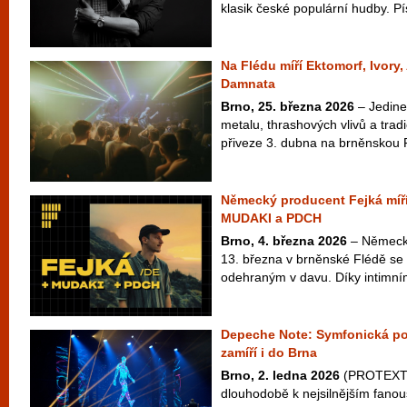
klasik české populární hudby. Pí
Na Flédu míří Ektomorf, Ivory
Damnata
Brno, 25. března 2026
– Jedine
metalu, thrashových vlivů a tra
přiveze 3. dubna na brněnskou 
Německý producent Fejká míří
MUDAKI a PDCH
Brno, 4. března 2026
– Německý
13. března v brněnské Flédě se
odehraným v davu. Díky intimním
Depeche Note: Symfonická po
zamíří i do Brna
Brno, 2. ledna 2026
(PROTEXT) 
dlouhodobě k nejsilnějším fan