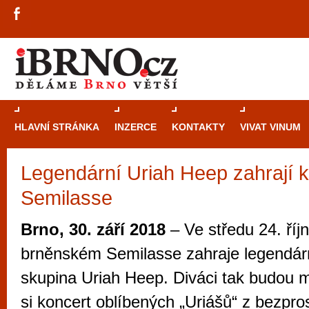
HLAVNÍ STRÁNKA
INZERCE
KONTAKTY
VIVAT VINUM
Legendární Uriah Heep zahrají k
Průvodce
kasi
Semilasse
Brně: Od rulet
automaty
Brno, 30. září 2018
– Ve středu 24. říj
Brno je měs
brněnském Semilasse zahraje legendár
zajímavé p
skupina Uriah Heep. Diváci tak budou m
restaurace, div
si koncert oblíbených „Uriášů“ z bezpros
Mimo jiné je ale také místem, kde si můžet