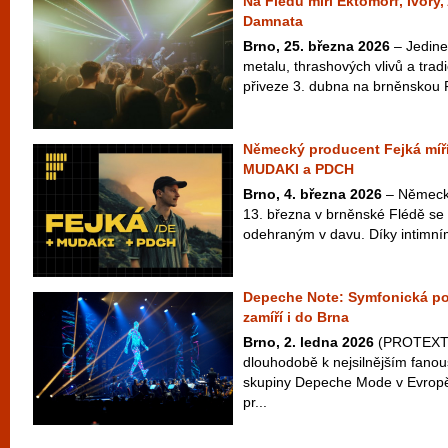
Na Flédu míří Ektomorf, Ivory
Damnata
Brno, 25. března 2026
– Jedine
metalu, thrashových vlivů a tra
přiveze 3. dubna na brněnskou 
Německý producent Fejká míří
MUDAKI a PDCH
Brno, 4. března 2026
– Německý
13. března v brněnské Flédě se
odehraným v davu. Díky intimním
Depeche Note: Symfonická po
zamíří i do Brna
Brno, 2. ledna 2026
(PROTEXT) 
dlouhodobě k nejsilnějším fan
skupiny Depeche Mode v Evropě
pr...