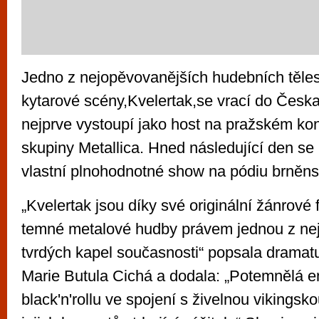
Jedno z nejopěvovanějších hudebních těle
kytarové scény,Kvelertak,se vrací do Česk
nejprve vystoupí jako host na pražském ko
skupiny Metallica. Hned následující den se 
vlastní plnohodnotné show na pódiu brněns
„Kvelertak jsou díky své originální žánrové f
temné metalové hudby právem jednou z ne
tvrdých kapel současnosti“ popsala dramat
Marie Butula Cichá a dodala: „Potemnělá en
black'n'rollu ve spojení s živelnou vikingsko