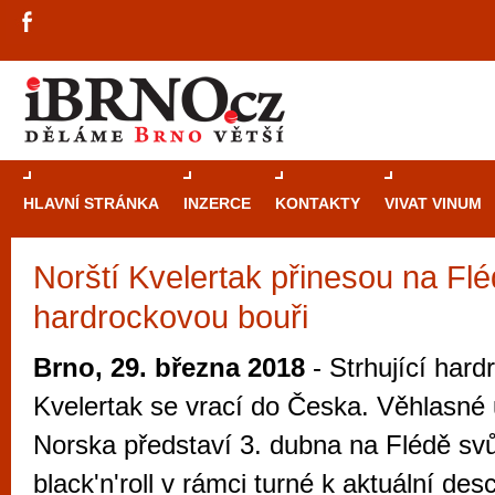
HLAVNÍ STRÁNKA
INZERCE
KONTAKTY
VIVAT VINUM
Norští Kvelertak přinesou na Fl
Průvodce
kasi
hardrockovou bouři
Brně: Od rulet
automaty
Brno, 29. března 2018
- Strhující har
Brno je měs
Kvelertak se vrací do Česka. Věhlasné
zajímavé p
Norska představí 3. dubna na Flédě svůj
restaurace, div
black'n'roll v rámci turné k aktuální des
Mimo jiné je ale také místem, kde si můžet