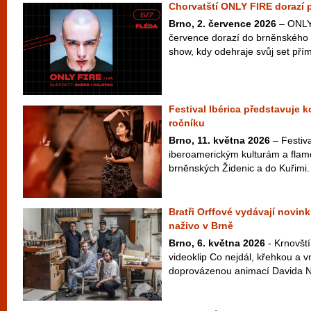
Chorvatští ONLY FIRE dorazí 
Brno, 2. července 2026
– ONLY 
července dorazí do brněnského 
show, kdy odehraje svůj set přím
Festival Ibérica představuje 
ročníku
Brno, 11. května 2026
– Festiva
iberoamerickým kulturám a flam
brněnských Židenic a do Kuřimi.
Bratři Orffové vydávají novink
naživo v Brně
Brno, 6. května 2026
- Krnovští
videoklip Co nejdál, křehkou a v
doprovázenou animací Davida Najb