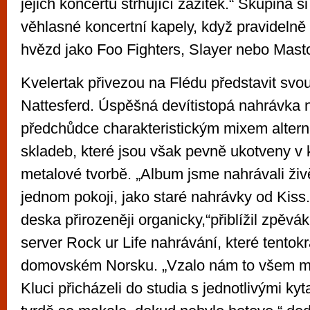
jejich koncertů strhující zážitek.“ Skupina 
věhlasné koncertní kapely, když pravidelně
hvězd jako Foo Fighters, Slayer nebo Mast
Kvelertak přivezou na Flédu představit svo
Nattesferd. Úspěšná devítistopá nahrávka 
předchůdce charakteristickým mixem altern
skladeb, které jsou však pevně ukotveny v 
metalové tvorbě. „Album jsme nahrávali živ
jednom pokoji, jako staré nahrávky od Kiss
deska přirozeněji organicky,“přiblížil zpěvák
server Rock ur Life nahrávání, které tentokr
domovském Norsku. „Vzalo nám to všem m
Kluci přicházeli do studia s jednotlivými kyt