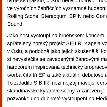
tvrdě se makalo, dokud nebylo hotovo,“ dod
ve výročních žebříčcích významné hudební 
Rolling Stone, Stereogum, SPIN nebo Con
Sound.
Jako host vystoupí na brněnském koncertu 
spřátelený norský projekt SIBIIR. Kapela vz
v Oslu, a podobně jako jejich zkušenější k
si nevystačila se zavedenými žánrovými man
hardcorem inspirovaná technicky propraco
tvorba čítá tři EP a také aktuální debutové 
To zařadilo SIBIIR mezi nejzajímavější čer
skandinávské kytarové scény, a zároveň je
pozvánkou na dubnové vystoupení na Fléd