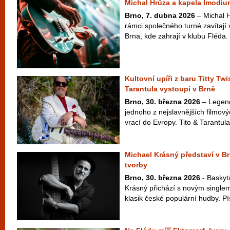
Michal Hrůza a kapela Imodiu
Brno, 7. dubna 2026
– Michal 
rámci společného turné zavítají 
Brna, kde zahrají v klubu Fléda
Kultovní upíři z baru Titty Twi
Tarantula vystoupí v Brně
Brno, 30. března 2026
– Legend
jednoho z nejslavnějších filmový
vrací do Evropy. Tito & Tarantula
Michael Krásný představí v B
tvorby
Brno, 30. března 2026
- Baskyt
Krásný přichází s novým singlem
klasik české populární hudby. Pí