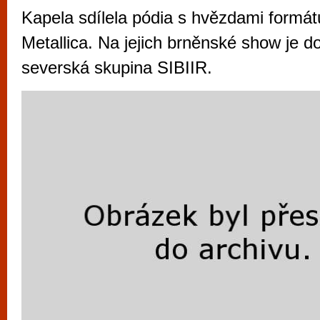
vyzkoušet různé kasinové hry. V neustál
Kapela sdílela pódia s hvězdami formát
metropoli naleznete širokou nabídku her o
Metallica. Na jejich brněnské show je d
po moderní automaty jak pro pravidelné n
severská skupina SIBIIR.
příležitostné hráče. V...