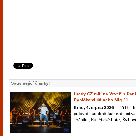
Související články:
Hrady CZ míří na Veveří s Dan
Rybičkami 48 nebo Mig 21
Brno, 4. srpna 2026
– Tři H – hr
putovní hudebně-kulturní festiva
Točníku, Kunětické hoře, Švihově