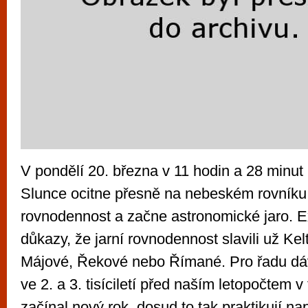
V pondělí 20. března v 11 hodin a 28 minu
Slunce ocitne přesně na nebeském rovníku.
rovnodennost a začne astronomické jaro. Ex
důkazy, že jarní rovnodennost slavili už Ke
Májové, Řekové nebo Římané. Pro řadu dáv
ve 2. a 3. tisíciletí před naším letopočtem 
začínal nový rok, dosud to tak praktikují na