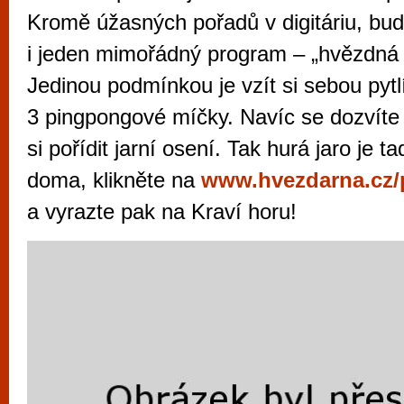
vyzkoušet různé kasinové hry. V neustál
Kromě úžasných pořadů v digitáriu, bud
metropoli naleznete širokou nabídku her o
i jeden mimořádný program – „hvězdná 
po moderní automaty jak pro pravidelné n
Jedinou podmínkou je vzít si sebou pytl
příležitostné hráče. V...
3 pingpongové míčky. Navíc se dozvíte 
si pořídit jarní osení. Tak hurá jaro je t
doma, klikněte na
www.hvezdarna.cz/
a vyrazte pak na Kraví horu!