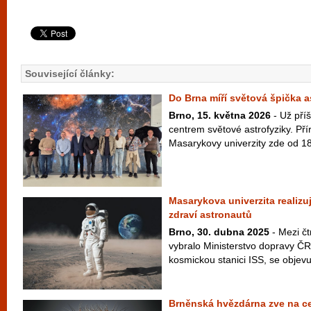
Související články:
Do Brna míří světová špička a
Brno, 15. května 2026
- Už příš
centrem světové astrofyziky. Př
Masarykovy univerzity zde od 18
Masarykova univerzita realizu
zdraví astronautů
Brno, 30. dubna 2025
- Mezi čt
vybralo Ministerstvo dopravy Č
kosmickou stanici ISS, se objevuj
Brněnská hvězdárna zve na ce