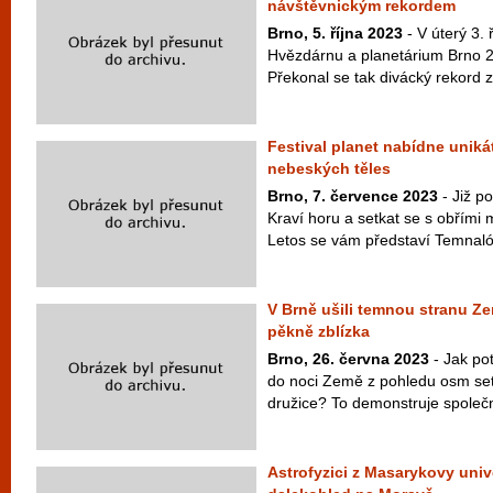
návštěvnickým rekordem
Brno, 5. října 2023
- V úterý 3. 
Hvězdárnu a planetárium Brno 2
Překonal se tak divácký rekord z
Festival planet nabídne uniká
nebeských těles
Brno, 7. července 2023
- Již p
Kraví horu a setkat se s obřími
Letos se vám představí Temnaló
V Brně ušili temnou stranu Země
pěkně zblízka
Brno, 26. června 2023
- Jak po
do noci Země z pohledu osm set
družice? To demonstruje společno
Astrofyzici z Masarykovy unive