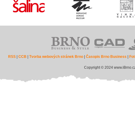
RSS
|
CCB
|
Tvorba webových stránek Brno
|
Časopis Brno Business
|
Fot
Copyright © 2024 www.iBrno.c