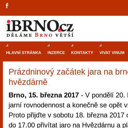
HLAVNÍ STRÁNKA
INZERCE
KONTAKTY
VIVAT VINUM
Prázdninový začátek jara na br
Průvodce
kasi
hvězdárně
Brně: Od rulet
automaty
Brno, 15. března 2017
- V pondělí 20.
Brno je měs
jarní rovnodennost a konečně se opět vr
zajímavé p
Proto přijďte v sobotu 18. března 2017
restaurace, div
do 17.00 přivítat jaro na Hvězdárnu a p
Mimo jiné je ale také místem, kde si můžet