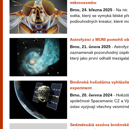
mikrovesmíru
Brno, 24. března 2025
- Na nic
světa, který se vymyká lidské pře
podivuhodných kreatur, které moh
Astrofyzici z MUNI pomohli obj
Brno, 21. února 2025
- Astrofyz
zaznamenali pozoruhodný úspěch
který jako první odhalil mezigalakt
Brněnská hvězdárna vyhlásila
experiment
Brno, 20. června 2024
- Hvězdá
společnost Spacemanic CZ a Vý
ústav vyzývají všechny vesmírné f
Sedmdesátá sezóna brněnské