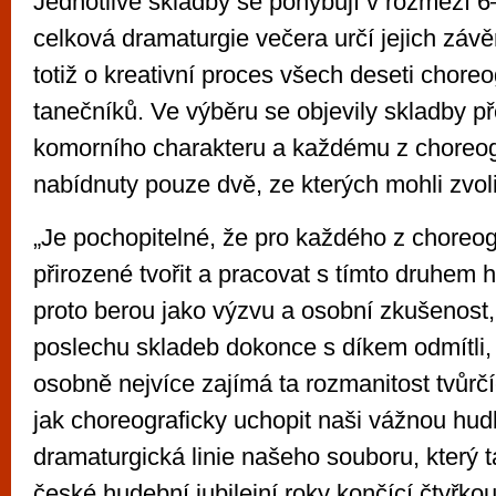
Jednotlivé skladby se pohybují v rozmezí 6
celková dramaturgie večera určí jejich záv
totiž o kreativní proces všech deseti choreog
tanečníků. Ve výběru se objevily skladby 
komorního charakteru a každému z choreog
nabídnuty pouze dvě, ze kterých mohli zvoli
„Je pochopitelné, že pro každého z choreog
přirozené tvořit a pracovat s tímto druhem 
proto berou jako výzvu a osobní zkušenost,
poslechu skladeb dokonce s díkem odmítli
osobně nejvíce zajímá ta rozmanitost tvůrčíc
jak choreograficky uchopit naši vážnou hudb
dramaturgická linie našeho souboru, který t
české hudební jubilejní roky končící čtyřkou