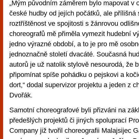
„Mým původním záměrem bylo mapovat v c
české hudby od jejích počátků, ale přílišná 
roztříštěnost ve spojitosti s žánrovou odliš
choreografů mě přiměla vymezit hudební v
jedno výrazné období, a to je pro mě osob
jednoznačně století dvacáté. Současná hu
autorů je už natolik stylově nesourodá, že 
připomínat spíše pohádku o pejskovi a koči
dort,“ dodal supervizor projektu a jeden z c
Dvořák.
Samotní choreografové byli přizváni na zák
předešlých projektů či jiných spoluprací 
Company již tvořil choreografii Malajsijec 