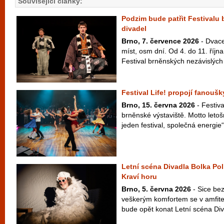
Související články:
Podzim bude patřit Festivalu
divadel
Brno, 7. července 2026
- Dvace
míst, osm dní. Od 4. do 11. říj
Festival brněnských nezávislých 
Festival Life! propojí fanouš
Brno, 15. června 2026
- Festiva
brněnské výstaviště. Motto letošn
jeden festival, společná energie“
Letní scéna Divadla Bolka Pol
Kraví horu
Brno, 5. června 2026
- Sice bez
veškerým komfortem se v amfite
bude opět konat Letní scéna Diva