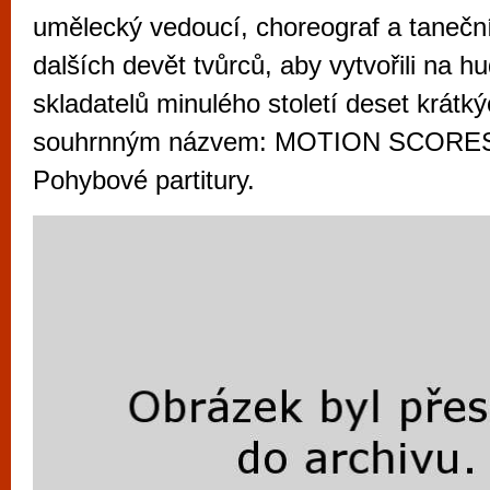
vyzkoušet různé kasinové hry. V neustál
umělecký vedoucí, choreograf a tanečn
metropoli naleznete širokou nabídku her o
dalších devět tvůrců, aby vytvořili na 
po moderní automaty jak pro pravidelné n
skladatelů minulého století deset krátk
příležitostné hráče. V...
souhrnným názvem: MOTION SCORES,
Pohybové partitury.