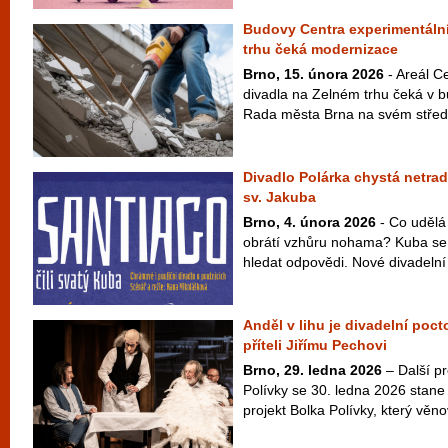
Budovy Centra experimentáln
trhu čeká modernizace
Brno, 15. února 2026
- Areál C
divadla na Zelném trhu čeká v 
Rada města Brna na svém střede
Divadlo Polárka chystá netrad
sv. Jakuba
Brno, 4. února 2026
- Co udělá 
obrátí vzhůru nohama? Kuba se 
hledat odpovědi. Nové divadelní
Anděl v lihu je divadelní poc
příteli Jiřímu Pechovi
Brno, 29. ledna 2026
– Další p
Polívky se 30. ledna 2026 stane t
projekt Bolka Polívky, který věno