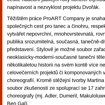
napínavost a nezvyklost projektu Dvořák.
Těžištěm práce ProART Company je snaha 
společných cest pro tanec a činohru, respe
vytvářet nepovrchní, mnohovrstevnatá, rovn
publika srozumitelná, současná, tanečně-di
představení. Stylově je možné soubor zařad
neoklasicky-moderní-současné taneční těl
několikaletou historii na svém kontě více n
celovečerních projektů či komponovaných v
choreografií. Kromě stěžejní tvorby Martin
soubor zkušenosti ze spoluprací se 17 zah
choreografy (mj. Adler, Dumeril, Makuloluw
Ben Gal).