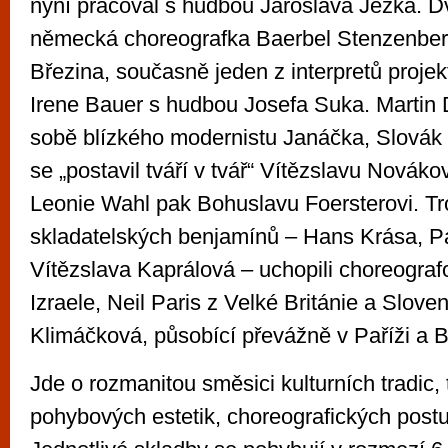
nyní pracoval s hudbou Jaroslava Ježka. D
německá choreografka Baerbel Stenzenberg
Březina, současně jeden z interpretů projekt
Irene Bauer s hudbou Josefa Suka. Martin D
sobě blízkého modernistu Janáčka, Slovák 
se „postavil tváří v tvář“ Vítězslavu Nováko
Leonie Wahl pak Bohuslavu Foersterovi. Tro
skladatelských benjamínů – Hans Krása, P
Vítězslava Kaprálová – uchopili choreograf
Izraele, Neil Paris z Velké Británie a Slov
Klimáčková, působící převážně v Paříži a B
Jde o rozmanitou směsici kulturních tradic,
pohybových estetik, choreografických post