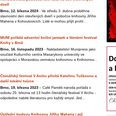
dveří
Brno, 12. března 2024
- Ve středu 3. dubna proběhne
slavnostní den otevřených dveří v pobočce knihovny Jiřího
Mahena v Kohoutovicích. Lidé si mohou přijít prohl...
MUNI pořádá adventní knižní jarmark a literární festival
Knihy v Brně
Brno, 16. listopadu 2023
- Nakladatelství Munipress jako
součást Kulturního centra Masarykovy univerzity ve
spolupráci s Moravskou zemskou knihovnou a Knihovnou...
Čtenářský festival V Archu přivítá Kateřinu Tučkovou a
další lokální tvůrce
Brno, 19. března 2023
– Café Paměti národa pořádá v
sobotu 25. března od 13 hodin čtenářský festival V Archu -
odpoledne nabité literaturou pro každý smysl. Jed...
Ústřední budovu Knihovny Jiřího Mahena i její