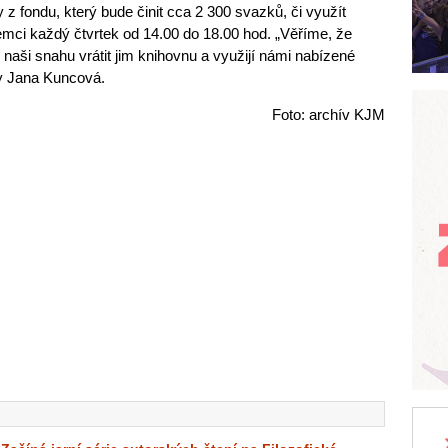
y z fondu, který bude činit cca 2 300 svazků, či využít
emci každý čtvrtek od 14.00 do 18.00 hod. „Věříme, že
naši snahu vrátit jim knihovnu a využijí námi nabízené
ny Jana Kuncová.
Foto: archív KJM