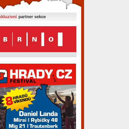
xkluzivní
partner sekce