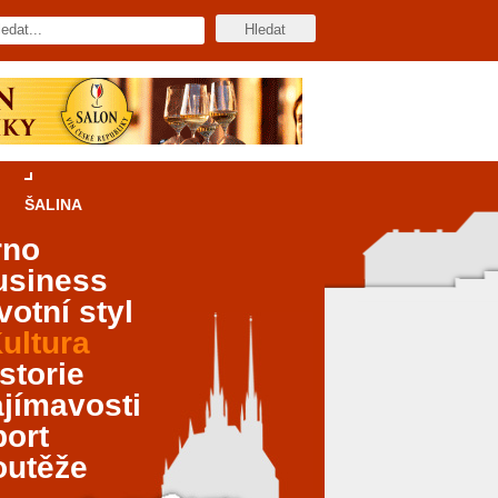
ŠALINA
rno
usiness
votní styl
ultura
storie
jímavosti
port
outěže