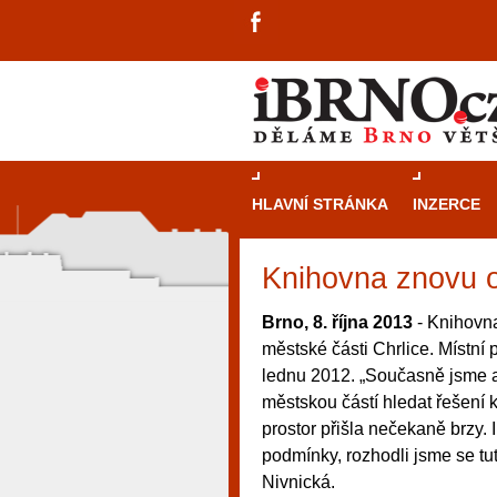
HLAVNÍ STRÁNKA
INZERCE
Knihovna znovu o
Brno, 8. října 2013
- Knihovna
městské části Chrlice. Místní
lednu 2012. „Současně jsme a
městskou částí hledat řešení 
prostor přišla nečekaně brzy. I
podmínky, rozhodli jsme se tut
Nivnická.
návštěvníky, tak pro příležitostné h