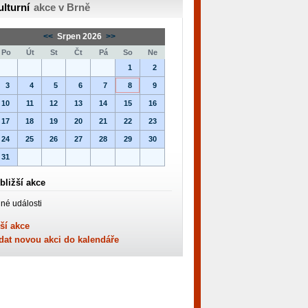
ulturní
akce v Brně
<<
Srpen 2026
>>
Po
Út
St
Čt
Pá
So
Ne
1
2
3
4
5
6
7
8
9
10
11
12
13
14
15
16
17
18
19
20
21
22
23
24
25
26
27
28
29
30
31
bližší akce
né události
ší akce
dat novou akci do kalendáře