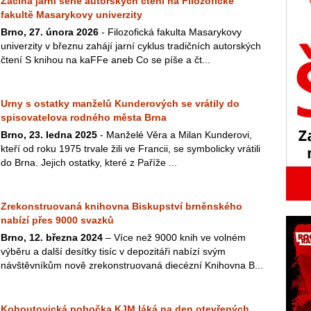
Začíná jarní série autorských čtení na Filozofické
fakultě Masarykovy univerzity
Brno, 27. února 2026
- Filozofická fakulta Masarykovy
univerzity v březnu zahájí jarní cyklus tradičních autorských
čtení S knihou na kaFFe aneb Co se píše a čt...
Urny s ostatky manželů Kunderových se vrátily do
spisovatelova rodného města Brna
Brno, 23. ledna 2025
- Manželé Věra a Milan Kunderovi,
kteří od roku 1975 trvale žili ve Francii, se symbolicky vrátili
do Brna. Jejich ostatky, které z Paříže ...
Zrekonstruovaná knihovna Biskupství brněnského
nabízí přes 9000 svazků
Brno, 12. března 2024
– Více než 9000 knih ve volném
výběru a další desítky tisíc v depozitáři nabízí svým
návštěvníkům nově zrekonstruovaná diecézní Knihovna B...
Kohoutovická pobočka KJM láká na den otevřených