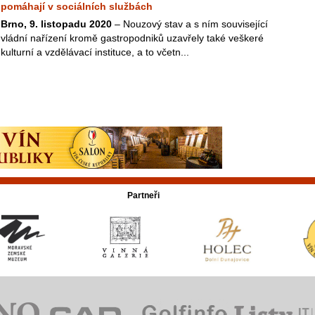
pomáhají v sociálních službách
Brno, 9. listopadu 2020
– Nouzový stav a s ním související
vládní nařízení kromě gastropodniků uzavřely také veškeré
kulturní a vzdělávací instituce, a to včetn...
Partneři