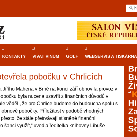
KONTAKTY
VIVAT VINUM
GOLF
WEBSERVIS A TISKÁRNA
B
tevřela pobočku v Chrlicích
B
Průvodce
kasinovými hrami v Brně: Od
Ži
rulety po video automaty
 Jiřího Mahena v Brně na konci září obnovila provoz v
K
 pobočku byla nucena uzavřít z finančních důvodů v
Brno je městem známým pro zajímavé památky, skvělé
Hi
le věděli, že pro Chrlice budeme do budoucna spolu s
restaurace, divadla a univerzity. Mimo jiné je ale také
Za
k obnově pobočky. Příležitost v podobě vhodných
místem, kde si můžete legálně a bezpečně vyzkoušet
různé kasinové hry. V neustále kvetoucí moravské
S
 přesto, že stále přetrvávají stísněné finanční
metropoli naleznete širokou nabídku her od klasické
o šanci využít,“ uvedla ředitelka knihovny Libuše
S
rulety až po moderní automaty jak pro pravidelné
ráče. V...