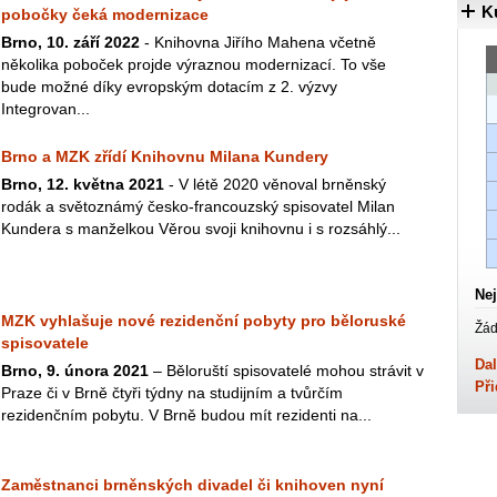
K
pobočky čeká modernizace
Brno, 10. září 2022
- Knihovna Jiřího Mahena včetně
několika poboček projde výraznou modernizací. To vše
bude možné díky evropským dotacím z 2. výzvy
Integrovan...
Brno a MZK zřídí Knihovnu Milana Kundery
Brno, 12. května 2021
- V létě 2020 věnoval brněnský
rodák a světoznámý česko-francouzský spisovatel Milan
Kundera s manželkou Věrou svoji knihovnu i s rozsáhlý...
Nej
MZK vyhlašuje nové rezidenční pobyty pro běloruské
Žád
spisovatele
Dal
Brno, 9. února 2021
– Běloruští spisovatelé mohou strávit v
Při
Praze či v Brně čtyři týdny na studijním a tvůrčím
rezidenčním pobytu. V Brně budou mít rezidenti na...
Zaměstnanci brněnských divadel či knihoven nyní