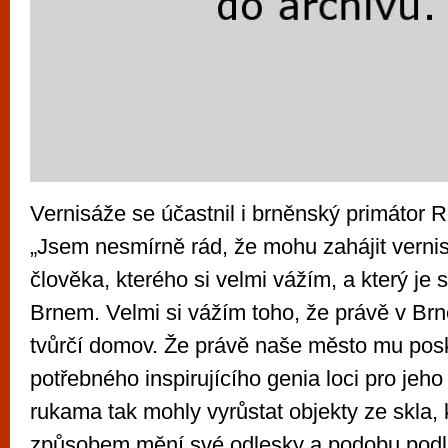
Vernisáže se účastnil i brněnský primátor
„Jsem nesmírně rád, že mohu zahájit verni
člověka, kterého si velmi vážím, a který je
Brnem. Velmi si vážím toho, že právě v Brně
tvůrčí domov. Že právě naše město mu posky
potřebného inspirujícího genia loci pro jeh
rukama tak mohly vyrůstat objekty ze skla,
způsobem mění své odlesky a podobu podle