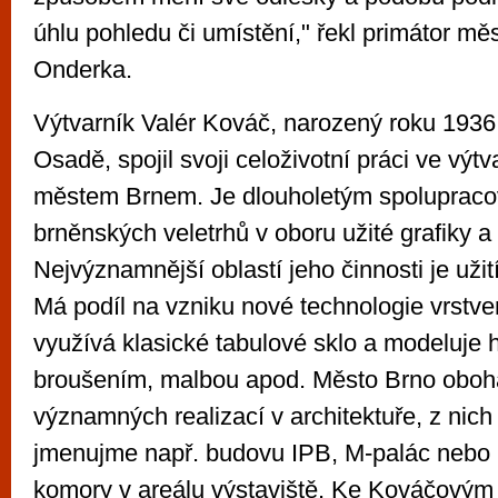
úhlu pohledu či umístění," řekl primátor 
Onderka.
Výtvarník Valér Kováč, narozený roku 1936
Osadě, spojil svoji celoživotní práci ve výt
městem Brnem. Je dlouholetým spoluprac
brněnských veletrhů v oboru užité grafiky a 
Nejvýznamnější oblastí jeho činnosti je užit
Má podíl na vzniku nové technologie vrstve
využívá klasické tabulové sklo a modeluje 
broušením, malbou apod. Město Brno obohat
významných realizací v architektuře, z nic
jmenujme např. budovu IPB, M-palác nebo
komory v areálu výstaviště. Ke Kováčovým