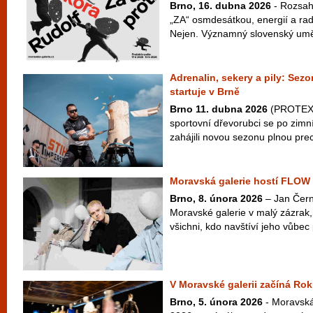
Brno, 16. dubna 2026
- Rozsah
„ZA“ osmdesátkou, energií a radi
Nejen. Významný slovenský uměle
Adrenalin, sekery a pily: S
startuje v Brně
Brno 11. dubna 2026
(PROTEXT)
sportovní dřevorubci se po zimn
zahájili novou sezonu plnou prec
Moravská galerie hostí FLOW
Brno, 8. února 2026
– Jan Čern
Moravské galerie v malý zázrak
všichni, kdo navštíví jeho vůbe
V Moravské galerii začíná Ro
Brno, 5. února 2026
- Moravská