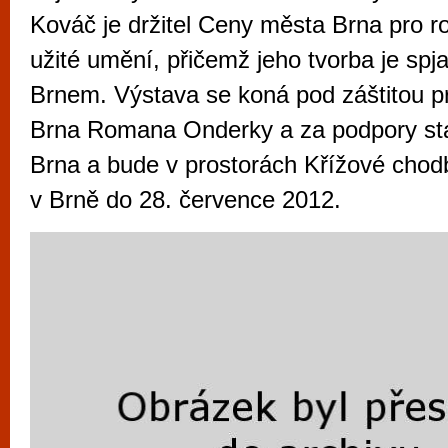
vyzkoušet různé kasinové hry. V neustál
Kováč je držitel Ceny města Brna pro ro
metropoli naleznete širokou nabídku her o
užité umění, přičemž jeho tvorba je sp
po moderní automaty jak pro pravidelné n
Brnem. Výstava se koná pod záštitou p
příležitostné hráče. V...
Brna Romana Onderky a za podpory sta
Brna a bude v prostorách Křížové chod
v Brně do 28. července 2012.