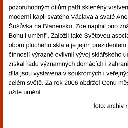
pozoruhodným dílům patří skleněný vrstvený 
moderní kapli svatého Václava a svaté Ane
Šošůvka na Blanensku. Zde naplnil ono zn
Bohu i umění". Založil také Světovou asocia
oboru plochého skla a je jejím prezidente
činností výrazně ovlivnil vývoj sklářského 
získal řadu významných domácích i zahrani
díla jsou vystavena v soukromých i veřejný
celém světě. Za rok 2006 obdržel Cenu měs
užité umění.
foto: archiv