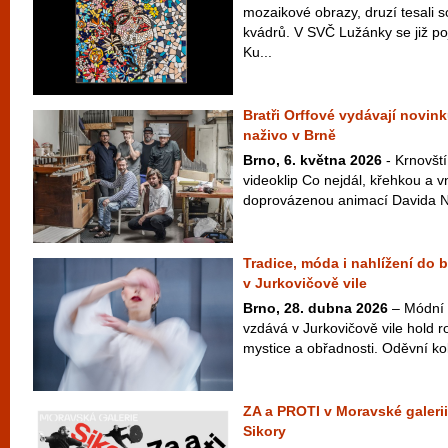
mozaikové obrazy, druzí tesali 
kvádrů. V SVČ Lužánky se již po
Ku...
Bratři Orffové vydávají novink
naživo v Brně
Brno, 6. května 2026
- Krnovští
videoklip Co nejdál, křehkou a v
doprovázenou animací Davida Najb
Tradice, móda i nahlížení do 
v Jurkovičově vile
Brno, 28. dubna 2026
– Módní 
vzdává v Jurkovičově vile hold ro
mystice a obřadnosti. Oděvní ko
ZA a PROTI v Moravské galerii
Sikory