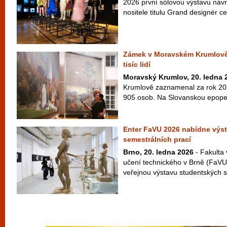
2026 první sólovou výstavu náv
nositele titulu Grand designér 
Zámek v Moravském Krumlově l
tisíc lidí
Moravský Krumlov, 20. ledna 
Krumlově zaznamenal za rok 20
905 osob. Na Slovanskou epopej 
Enter FaVU 2026 nabídne výs
semestrálních prací
Brno, 20. ledna 2026
- Fakulta
učení technického v Brně (FaVU
veřejnou výstavu studentských s