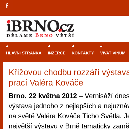
HLAVNÍ STRÁNKA
INZERCE
KONTAKTY
VIVAT VINUM
Křížovou chodbu rozzáří výstav
Průvodce
kasi
prací Valéra Kováče
Brně: Od rulet
automaty
Brno, 22 května 2012
– Vernisáží dnes
Brno je měs
výstava jednoho z nejlepších a nejuzná
zajímavé p
na světě Valéra Kováče Ticho Světla. J
restaurace, div
největší výstavu v Brně tamaticky zamě
Mimo jiné je ale také místem, kde si můžet