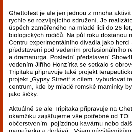
Ghettofest je ale jen jednou z mnoha aktivi
rychle se rozvíjejícího sdružení. Je realizá
úspěch zaměřeného na mladé lidi do 26 let, 
biologických rodičů. Na půl roku dostanou 
Centru experimentálního divadla jako herci 
představení pod vedením profesionálního r
a dramaturga. Poslední představení Show4
vedením Jiřího Honzírka se setkalo s obr
Tripitaka připravuje také projekt terapeuti
projekt „Gypsy Street“ s cílem vybudovat te
centrum, kde by mladé romské maminky by
jako šičky.
Aktuálně se ale Tripitaka připravuje na Ghet
okamžiku zajišťujeme vše potřebné od TOI 
občerstvením, pojízdnou kavárnu nebo další
manažerka a dodává: „Všem návštěvníkům