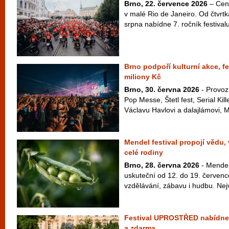
Brno, 22. července 2026
– Cen
v malé Rio de Janeiro. Od čtvrt
srpna nabídne 7. ročník festivalu
Brno podpoří kulturní akce, fe
miliony Kč
Brno, 30. června 2026
- Provoz
Pop Messe, Štetl fest, Serial Kil
Václavu Havlovi a dalajlámovi, M
Mendel festival propojí vědu,
celé rodiny
Brno, 28. června 2026
- Mendel 
uskuteční od 12. do 19. červenc
vzdělávání, zábavu i hudbu. Nej
Festival UPROSTŘED nabídne 
a zdarma