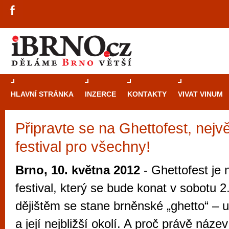
HLAVNÍ STRÁNKA
INZERCE
KONTAKTY
VIVAT VINUM
Připravte se na Ghettofest, nejvě
Průvodce
kasi
festival pro všechny!
Brně: Od rulet
automaty
Brno, 10. května 2012
- Ghettofest je
Brno je měs
festival, který se bude konat v sobotu 2
zajímavé p
dějištěm se stane brněnské „ghetto“ – u
restaurace, div
a její nejbližší okolí. A proč právě náze
Mimo jiné je ale také místem, kde si můžet