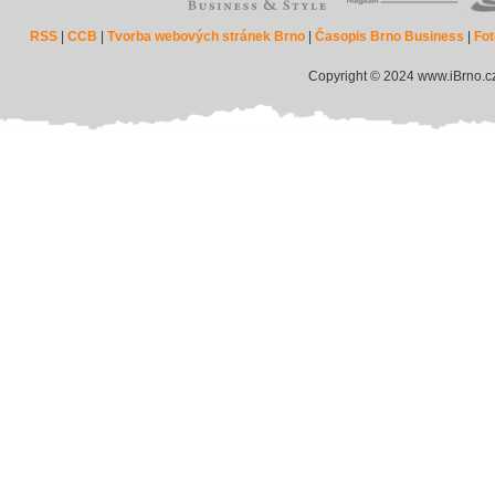
RSS
|
CCB
|
Tvorba webových stránek Brno
|
Časopis Brno Business
|
Fot
Copyright © 2024 www.iBrno.c