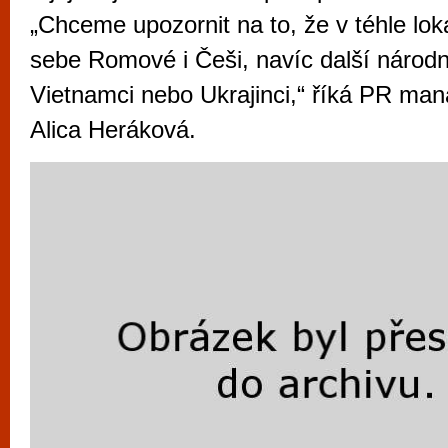
vyzkoušet různé kasinové hry. V neustál
„Chceme upozornit na to, že v téhle lokal
metropoli naleznete širokou nabídku her o
sebe Romové i Češi, navíc další národno
po moderní automaty jak pro pravidelné n
Vietnamci nebo Ukrajinci,“ říká PR man
příležitostné hráče. V...
Alica Heráková.