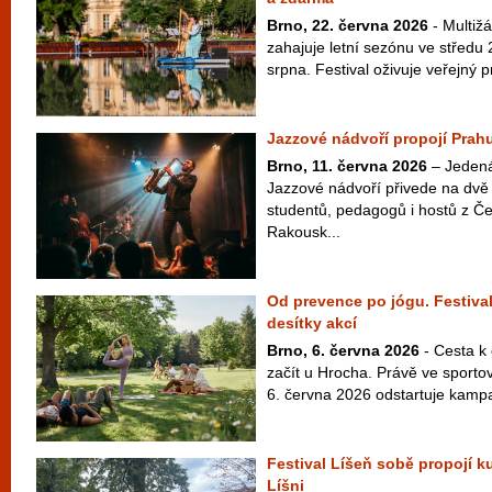
Brno, 22. června 2026
- Multiž
zahajuje letní sezónu ve středu 
srpna. Festival oživuje veřejný pr
Jazzové nádvoří propojí Prahu
Brno, 11. června 2026
– Jedenác
Jazzové nádvoří přivede na dvě 
studentů, pedagogů i hostů z Č
Rakousk...
Od prevence po jógu. Festival
desítky akcí
Brno, 6. června 2026
- Cesta k
začít u Hrocha. Právě ve sport
6. června 2026 odstartuje kampaň
Festival Líšeň sobě propojí ku
Líšni