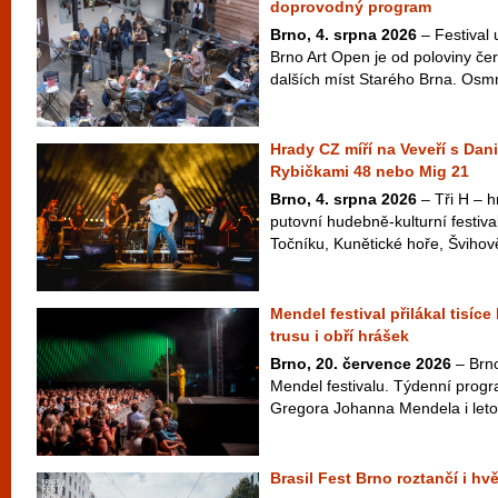
doprovodný program
Brno, 4. srpna 2026
– Festival
Brno Art Open je od poloviny čer
dalších míst Starého Brna. Osm
Hrady CZ míří na Veveří s Dan
Rybičkami 48 nebo Mig 21
Brno, 4. srpna 2026
– Tři H – hr
putovní hudebně-kulturní festiva
Točníku, Kunětické hoře, Švihově
Mendel festival přilákal tisíce
trusu i obří hrášek
Brno, 20. července 2026
– Brno
Mendel festivalu. Týdenní pro
Gregora Johanna Mendela i letos 
Brasil Fest Brno roztančí i hv