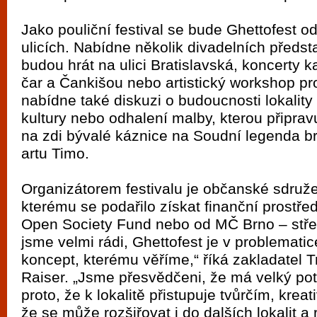
Jako pouliční festival se bude Ghettofest o
ulicích. Nabídne několik divadelních předst
budou hrát na ulici Bratislavská, koncerty k
čar a Čankišou nebo artistický workshop pr
nabídne také diskuzi o budoucnosti lokalit
kultury nebo odhalení malby, kterou připrav
na zdi bývalé káznice na Soudní legenda b
artu Timo.
Organizátorem festivalu je občanské sdružen
kterému se podařilo získat finanční prostř
Open Society Fund nebo od MČ Brno – stře
jsme velmi rádi, Ghettofest je v problematic
koncept, kterému věříme,“ říká zakladatel T
Raiser. „Jsme přesvědčeni, že má velký pot
proto, že k lokalitě přistupuje tvůrčím, kre
že se může rozšiřovat i do dalších lokalit a