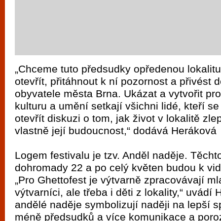
„Chceme tuto předsudky opředenou lokalitu
otevřít, přitáhnout k ní pozornost a přivést d
obyvatele města Brna. Ukázat a vytvořit pro
kulturu a umění setkají všichni lidé, kteří se
otevřít diskuzi o tom, jak život v lokalitě zlep
vlastně její budoucnost,“ dodává Heráková
Logem festivalu je tzv. Anděl naděje. Těcht
dohromady 22 a po celý květen budou k vidě
„Pro Ghettofest je výtvarně zpracovávají ml
výtvarníci, ale třeba i děti z lokality,“ uvádí
andělé naděje symbolizují naději na lepší s
méně předsudků a více komunikace a poro