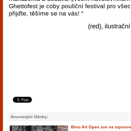
Ghettofest je coby pouliční festival pro vš
přijďte, těšíme se na vás! “
(red), ilustračn
Související články:
Brno Art Open zve na srpnov