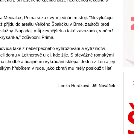
ra Mediafax, Prima si za svým jednáním stojí. "Nevylučuju
 přijdu do areálu Velkého Špalíčku v Brně, zaútočí proti
lužby. Napadají můj zevnějšek a také zavazadlo, v němž
krysaříka," zdůvodnil Prima.
zpovídá také z nebezpečného vyhrožování a výtržnictví.
eli domu v Leitnerově ulici, kde žije. S převážně romskými
na chodbě a údajnému vykrádání sklepa. Jednu z žen a její
lkým hřebíkem v ruce, jako zbraň mu měly posloužit i lať
Lenka Horáková, Jiří Nováček