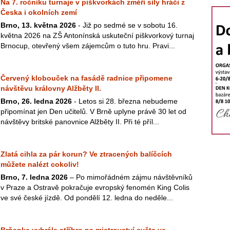
Na 7. ročníku turnaje v piškvorkách změří síly hráči z
Česka i okolních zemí
Brno, 13. května 2026
- Již po sedmé se v sobotu 16.
května 2026 na ZŠ Antonínská uskuteční piškvorkový turnaj
Brnocup, otevřený všem zájemcům o tuto hru. Pravi...
Červený klobouček na fasádě radnice připomene
návštěvu královny Alžběty II.
Brno, 26. ledna 2026
- Letos si 28. března nebudeme
připomínat jen Den učitelů. V Brně uplyne právě 30 let od
návštěvy britské panovnice Alžběty II. Při té příl...
Zlatá cihla za pár korun? Ve ztracených balíčcích
můžete nalézt cokoliv!
Brno, 7. ledna 2026
– Po mimořádném zájmu návštěvníků
v Praze a Ostravě pokračuje evropský fenomén King Colis
ve své české jízdě. Od pondělí 12. ledna do neděle...