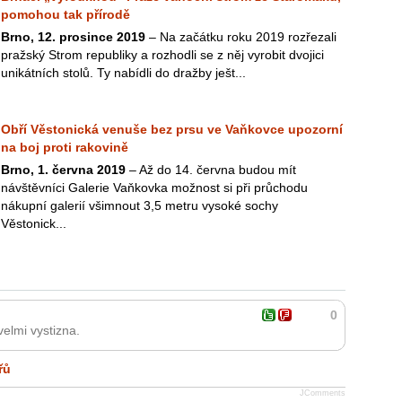
pomohou tak přírodě
Brno, 12. prosince 2019
– Na začátku roku 2019 rozřezali
pražský Strom republiky a rozhodli se z něj vyrobit dvojici
unikátních stolů. Ty nabídli do dražby ješt...
Obří Věstonická venuše bez prsu ve Vaňkovce upozorní
na boj proti rakovině
Brno, 1. června 2019
– Až do 14. června budou mít
návštěvníci Galerie Vaňkovka možnost si při průchodu
nákupní galerií všimnout 3,5 metru vysoké sochy
Věstonick...
0
velmi vystizna.
řů
JComments