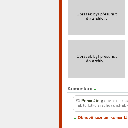
Komentáře
#1
Prima Jiri
2012-08-05 19:56
Tak tu fotku si schovam.Fak 
Obnovit seznam komentá