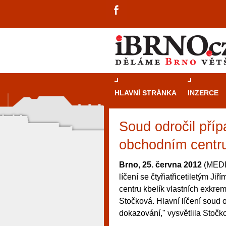
HLAVNÍ STRÁNKA
INZERCE
Soud odročil příp
obchodním centr
Brno, 25. června 2012
(MEDIA
líčení se čtyřiatřicetiletým Ji
centru kbelík vlastních exkre
Stočková. Hlavní líčení soud 
dokazování," vysvětlila Stočk
návštěvníky, tak pro příležitostné h