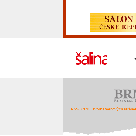
RSS
|
CCB
|
Tvorba webových stráne