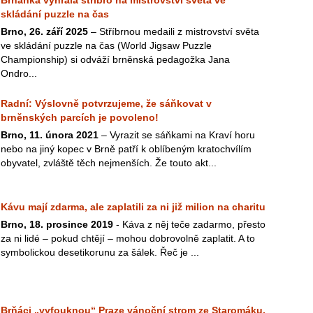
Brňanka vyhrála stříbro na mistrovství světa ve
skládání puzzle na čas
Brno, 26. září 2025
– Stříbrnou medaili z mistrovství světa
ve skládání puzzle na čas (World Jigsaw Puzzle
Championship) si odváží brněnská pedagožka Jana
Ondro...
Radní: Výslovně potvrzujeme, že sáňkovat v
brněnských parcích je povoleno!
Brno, 11. února 2021
– Vyrazit se sáňkami na Kraví horu
nebo na jiný kopec v Brně patří k oblíbeným kratochvílím
obyvatel, zvláště těch nejmenších. Že touto akt...
Kávu mají zdarma, ale zaplatili za ni již milion na charitu
Brno, 18. prosince 2019
- Káva z něj teče zadarmo, přesto
za ni lidé – pokud chtějí – mohou dobrovolně zaplatit. A to
symbolickou desetikorunu za šálek. Řeč je ...
Brňáci „vyfouknou“ Praze vánoční strom ze Staromáku,