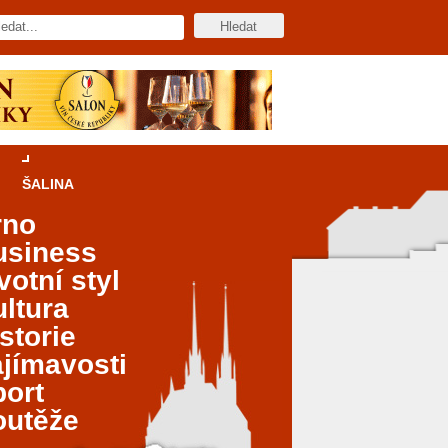
ŠALINA
rno
usiness
votní styl
ltura
storie
jímavosti
port
outěže