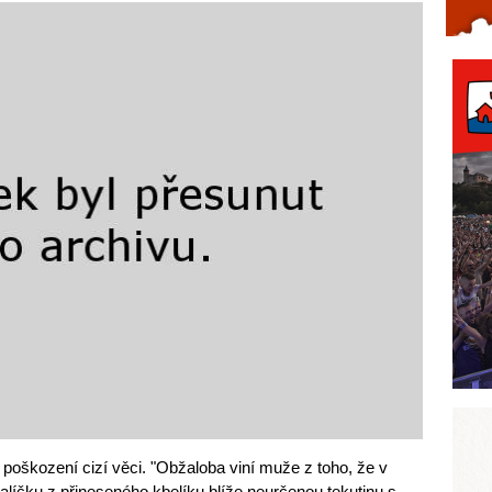
Celý článek...
 poškození cizí věci. "Obžaloba viní muže z toho, že v
alíčku z přineseného kbelíku blíže neurčenou tekutinu s