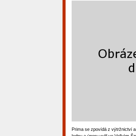
Prima se zpovídá z výtržnictví a
lednu a únoru vylil ve Velkém Šp