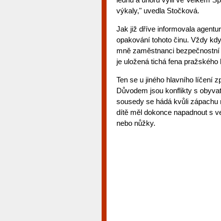
výkaly," uvedla Stočková.
Jak již dříve informovala agentu
opakování tohoto činu. Vždy když
mně zaměstnanci bezpečnostní s
je uložená tichá fena pražského 
Ten se u jiného hlavního líčení 
Důvodem jsou konflikty s obyvat
sousedy se hádá kvůli zápachu 
dítě měl dokonce napadnout s ve
nebo nůžky.