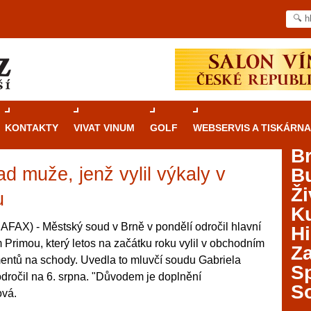
KONTAKTY
VIVAT VINUM
GOLF
WEBSERVIS A TISKÁRNA
B
ad muže, jenž vylil výkaly v
B
Průvodce
kasinovými hrami v Brně: Od
Ži
rulety po video automaty
u
Ku
Brno je městem známým pro zajímavé památky, skvělé
FAX) - Městský soud v Brně v pondělí odročil hlavní
Hi
restaurace, divadla a univerzity. Mimo jiné je ale také
řím Primou, který letos na začátku roku vylil v obchodním
Za
místem, kde si můžete legálně a bezpečně vyzkoušet
mentů na schody. Uvedla to mluvčí soudu Gabriela
různé kasinové hry. V neustále kvetoucí moravské
S
odročil na 6. srpna. "Důvodem je doplnění
metropoli naleznete širokou nabídku her od klasické
S
ová.
rulety až po moderní automaty jak pro pravidelné
ráče. V...