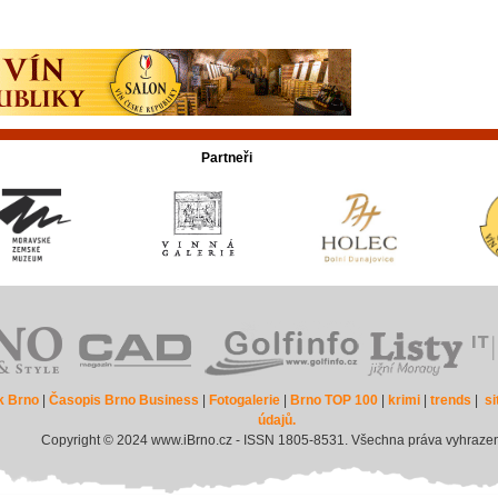
Partneři
k Brno
|
Časopis Brno Business
|
Fotogalerie
|
Brno TOP 100
|
krimi
|
trends
|
s
údajů.
Copyright © 2024 www.iBrno.cz - ISSN 1805-8531. Všechna práva vyhraze