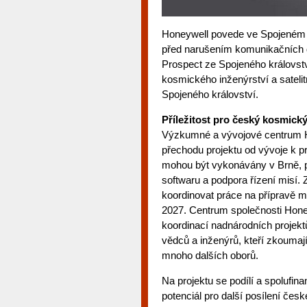
Honeywell povede ve Spojeném k
před narušením komunikačních d
Prospect ze Spojeného království
kosmického inženýrství a sateli
Spojeného království.
Příležitost pro český kosmick
Výzkumné a vývojové centrum Hon
přechodu projektu od vývoje k p
mohou být vykonávány v Brně, pat
softwaru a podpora řízení misí.
koordinovat práce na přípravě m
2027. Centrum společnosti Hone
koordinací nadnárodních projekt
vědců a inženýrů, kteří zkoumají
mnoho dalších oborů.
Na projektu se podílí a spolufin
potenciál pro další posílení čes