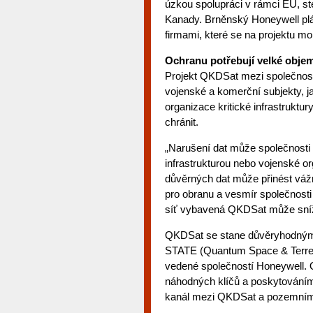
úzkou spolupráci v rámci EU, s
Kanady. Brněnský Honeywell plá
firmami, které se na projektu mo
Ochranu potřebují velké obje
Projekt QKDSat mezi společností
vojenské a komerční subjekty, ja
organizace kritické infrastruktur
chránit.
„Narušení dat může společnosti s
infrastrukturou nebo vojenské org
důvěrných dat může přinést vážn
pro obranu a vesmír společnost
síť vybavená QKDSat může sníži
QKDSat se stane důvěryhodným 
STATE (Quantum Space & Terrest
vedené společností Honeywell.
náhodných klíčů a poskytování
kanál mezi QKDSat a pozemním t