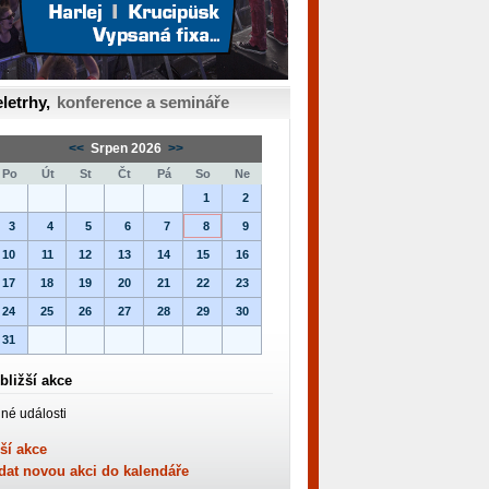
letrhy,
konference a semináře
<<
Srpen 2026
>>
Po
Út
St
Čt
Pá
So
Ne
1
2
3
4
5
6
7
8
9
10
11
12
13
14
15
16
17
18
19
20
21
22
23
24
25
26
27
28
29
30
31
bližší akce
né události
ší akce
dat novou akci do kalendáře