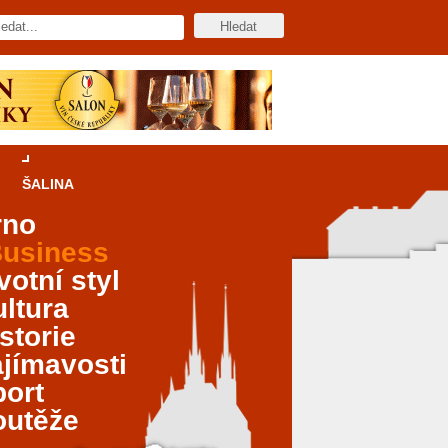
ŠALINA
rno
usiness
votní styl
ltura
storie
jímavosti
port
outěže