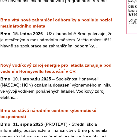
své dovednosti mladí talentovaní programátoři. V rámci ...
Brno vítá nové zahraniční odborníky a posiluje pozici
mezinárodního města
Brno, 15. ledna 2026
- Už dlouhodobě Brno potvrzuje, že
je otevřeným a mezinárodním městem. V této oblasti těží
hlavně ze spolupráce se zahraničními odborníky, ...
Nový vodíkový zdroj energie pro letadla zahajuje pod
vedením Honeywellu testování v ČR
Brno, 10. listopadu 2025
– Společnost Honeywell
(NASDAQ: HON) oznámila dosažení významného milníku
ve vývoji vodíkem poháněných letadel. Vodíkový zdroj
elektric...
Brno se stává národním centrem kybernetické
bezpečnosti
Brno, 31. srpna 2025
(PROTEXT) - Střední škola
informatiky, poštovnictví a finančnictví v Brně proměnila
evropské dotace v mezinárodně oceňovaný vzdělávací