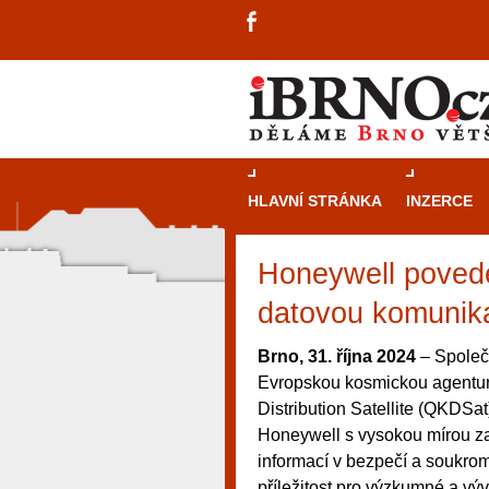
HLAVNÍ STRÁNKA
INZERCE
Honeywell povede
datovou komunik
Brno, 31. října 2024
– Společn
Evropskou kosmickou agentur
Distribution Satellite (QKDSat
Honeywell s vysokou mírou za
informací v bezpečí a soukro
návštěvníky, tak pro příležitostné h
příležitost pro výzkumné a v