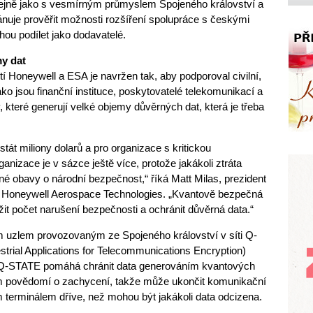
tejně jako s vesmírným průmyslem Spojeného království a
nuje prověřit možnosti rozšíření spolupráce s českými
hou podílet jako dodavatelé.
my dat
 Honeywell a ESA je navržen tak, aby podporoval civilní,
ko jsou finanční instituce, poskytovatelé telekomunikací a
y, které generují velké objemy důvěrných dat, která je třeba
tát miliony dolarů a pro organizace s kritickou
anizace je v sázce ještě více, protože jakákoli ztráta
é obavy o národní bezpečnost,“ říká Matt Milas, prezident
i Honeywell Aerospace Technologies. „Kvantově bezpečná
t počet narušení bezpečnosti a ochránit důvěrná data.“
uzlem provozovaným ze Spojeného království v síti Q-
rial Applications for Telecommunications Encryption)
 Q-STATE pomáhá chránit data generováním kvantových
m povědomí o zachycení, takže může ukončit komunikační
erminálem dříve, než mohou být jakákoli data odcizena.