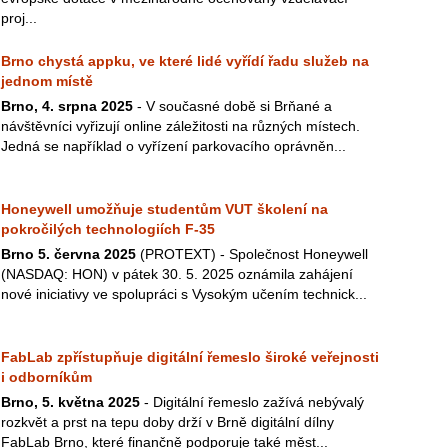
proj...
Brno chystá appku, ve které lidé vyřídí řadu služeb na
jednom místě
Brno, 4. srpna 2025
- V současné době si Brňané a
návštěvníci vyřizují online záležitosti na různých místech.
Jedná se například o vyřízení parkovacího oprávněn...
Honeywell umožňuje studentům VUT školení na
pokročilých technologiích F-35
Brno 5. června 2025
(PROTEXT) - Společnost Honeywell
(NASDAQ: HON) v pátek 30. 5. 2025 oznámila zahájení
nové iniciativy ve spolupráci s Vysokým učením technick...
FabLab zpřístupňuje digitální řemeslo široké veřejnosti
i odborníkům
Brno, 5. května 2025
- Digitální řemeslo zažívá nebývalý
rozkvět a prst na tepu doby drží v Brně digitální dílny
FabLab Brno, které finančně podporuje také měst...