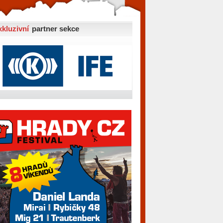
xkluzivní
partner sekce