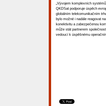
„Vývojem komplexních systémů, 
QKDSat podporuje úspěch evro
globálním telekomunikačním trhu 
bylo možné i nadále reagovat na p
konektivitu a zabezpečenou komu
může stát partnerem společnosti 
vedoucí k úspěšnému operační