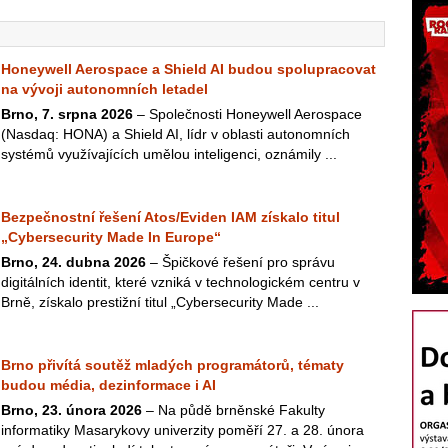
Honeywell Aerospace a Shield AI budou spolupracovat
na vývoji autonomních letadel
Brno, 7. srpna 2026
– Společnosti Honeywell Aerospace
(Nasdaq: HONA) a Shield AI, lídr v oblasti autonomních
systémů využívajících umělou inteligenci, oznámily ...
Bezpečnostní řešení Atos/Eviden IAM získalo titul
„Cybersecurity Made In Europe“
Brno, 24. dubna 2026
– Špičkové řešení pro správu
digitálních identit, které vzniká v technologickém centru v
Brně, získalo prestižní titul „Cybersecurity Made ...
Brno přivítá soutěž mladých programátorů, tématy
budou média, dezinformace i AI
Brno, 23. února 2026
– Na půdě brněnské Fakulty
informatiky Masarykovy univerzity poměří 27. a 28. února