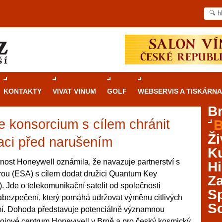
KONTAKTY
VIVAT VINUM
GOLF
WEBSERVIS A TISKÁRNA
B
 konsorcium s cílem chránit
B
Průvodce
kasinovými hrami v Brně: Od
Ži
rulety po video automaty
aci před narušením
Ku
Brno je městem známým pro zajímavé památky, skvělé
ost Honeywell oznámila, že navazuje partnerství s
Hi
restaurace, divadla a univerzity. Mimo jiné je ale také
ou (ESA) s cílem dodat družici Quantum Key
Za
místem, kde si můžete legálně a bezpečně vyzkoušet
). Jde o telekomunikační satelit od společnosti
různé kasinové hry. V neustále kvetoucí moravské
S
bezpečení, který pomáhá udržovat výměnu citlivých
metropoli naleznete širokou nabídku her od klasické
S
mí. Dohoda představuje potenciálně významnou
rulety až po moderní automaty jak pro pravidelné
ráče. V...
ývojové centrum Honeywell v Brně a pro český kosmický