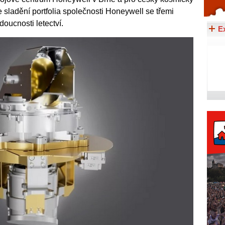
 sladění portfolia společnosti Honeywell se třemi
Celý článek...
oucnosti letectví.
E