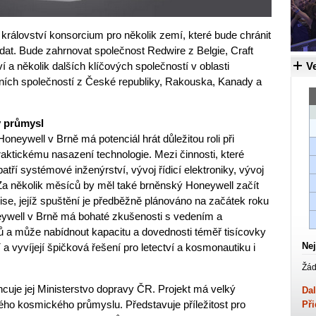
rálovství konsorcium pro několik zemí, které bude chránit
at. Bude zahrnovat společnost Redwire z Belgie, Craft
 a několik dalších klíčových společností v oblasti
Ve
tních společností z České republiky, Rakouska, Kanady a
ý průmysl
eywell v Brně má potenciál hrát důležitou roli při
raktickému nasazení technologie. Mezi činnosti, které
ří systémové inženýrství, vývoj řídicí elektroniky, vývoj
 Za několik měsíců by měl také brněnský Honeywell začít
ise, jejíž spuštění je předběžně plánováno na začátek roku
ywell v Brně má bohaté zkušenosti s vedením a
ů a může nabídnout kapacitu a dovednosti téměř tisícovky
Nej
 a vyvíjejí špičková řešení pro letectví a kosmonautiku i
Žád
ancuje jej Ministerstvo dopravy ČR. Projekt má velký
Dal
kého kosmického průmyslu. Představuje příležitost pro
Při