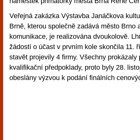
náměstek primátorky města Brna René Čer
Veřejná zakázka Výstavba Janáčkova kultur
Brně, kterou společně zadává město Brno 
komunikace, je realizována dvoukolově. Lh
žádostí o účast v prvním kole skončila 11. 
stavět projevily 4 firmy. Všechny prokázal
kvalifikační předpoklady, proto byly 28. lis
obeslány výzvou k podání finálních cenový