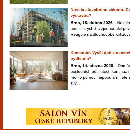
Novela stavebního zákona: C
výstavbu?
Brno, 18. dubna 2026
– Novela
ambici zrychlit a zjednodušit po
Reaguje na dlouhodobě kritizovan
Komentář: Vyšší daň z nemovit
bydlením?
Brno, 14. března 2026
– Domácí
posledních pěti letech kontinuál
mohlo pomoci nepopulární, ale 
zvý...