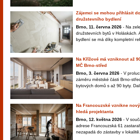
Zájemci se mohou přihlásit do
družstevního bydlení
Brno, 11. června 2026
- Na zel
družstevních bytů v Holáskách. 
bydlení se má díky kompletní rek
Na Křížové má vzniknout až 90
MČ Brno-střed
Brno, 3. června 2026
- V proluc
záměru městské části Brno-střed
bytových domů s až 90 byty. Dal
Na Francouzské vznikne nový
hledá projektanta
Brno, 12. května 2026
- V souč
adrese Francouzská 61 zastaralý
nezapadá do zástavby v lokalitě.