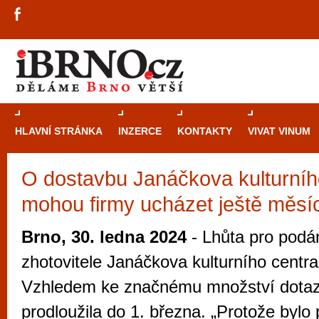
HLAVNÍ STRÁNKA
INZERCE
KONTAKTY
VIVAT VINUM
O dostavbu Janáčkova kulturníh
Průvodce
kasi
mohou firmy ucházet ještě měsí
Brně: Od rulet
automaty
Brno, 30. ledna 2024
- Lhůta pro podá
Brno je měs
zhotovitele Janáčkova kulturního centra
zajímavé p
Vzhledem ke značnému množství dotaz
restaurace, div
prodloužila do 1. března. „Protože bylo
Mimo jiné je ale také místem, kde si můžet