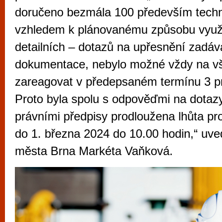
vyzkoušet různé kasinové hry. V neustál
doručeno bezmála 100 především techn
metropoli naleznete širokou nabídku her o
vzhledem k plánovanému způsobu využi
po moderní automaty jak pro pravidelné n
detailních – dotazů na upřesnění zadáv
příležitostné hráče. V...
dokumentace, nebylo možné vždy na v
zareagovat v předepsaném termínu 3 p
Proto byla spolu s odpověďmi na dotazy
právními předpisy prodloužena lhůta pr
do 1. března 2024 do 10.00 hodin,“ uve
města Brna Markéta Vaňková.