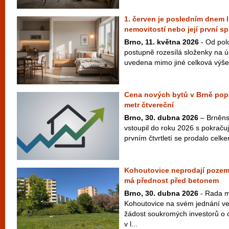
1. červen je posledním dnem l
nemovitostí nebo její první sp
Brno, 11. května 2026
- Od pol
postupně rozesílá složenky na ú
uvedena mimo jiné celková výše 
Cena nových bytů v Brně poprv
metr čtvereční
Brno, 30. dubna 2026
– Brněnsk
vstoupil do roku 2026 s pokračuj
prvním čtvrtletí se prodalo cel
Kohoutovice neprodají pozem
má přednost před betonem
Brno, 30. dubna 2026
- Rada m
Kohoutovice na svém jednání ve
žádost soukromých investorů o
v l...