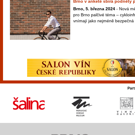
Brno v anketě sbírá podněty p
Brno, 5. března 2024
- Nová mě
pro Brno palčivé téma – cykloinf
vnímají jako nejméně bezpečná a 
Part