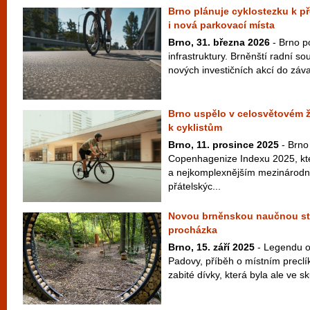
Brno plánuje cyklostezku k př
i nová parkovací místa
Brno, 31. března 2026
- Brno po
infrastruktury. Brněnští radní so
nových investičních akcí do záva
Brno uspělo v celosvětovém ž
k cyklistům
Brno, 11. prosince 2025
- Brno
Copenhagenize Indexu 2025, kte
a nejkomplexnějším mezinárod
přátelskýc...
Novou brněnskou naučnou st
procházka
Brno, 15. září 2025
- Legendu o
Padovy, příběh o místním preclí
zabité dívky, která byla ale ve sk