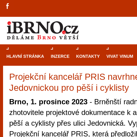
HLAVNÍ STRÁNKA
INZERCE
KONTAKTY
VIVAT VINUM
Projekční kancelář PRIS navrhn
Průvodce
kasi
Jedovnickou pro pěší i cyklisty
Brně: Od rulet
automaty
Brno, 1. prosince 2023
- Brněnští radn
Brno je měs
zhotovitele projektové dokumentace k a
zajímavé p
pěší a cyklisty přes ulici Jedovnická. Vy
restaurace, div
Projekční kancelář PRIS, která předloži
Mimo jiné je ale také místem, kde si můžet