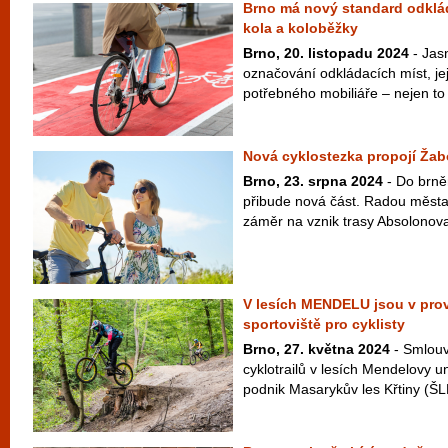
Brno má nový standard odklád
kola a koloběžky
Brno, 20. listopadu 2024
- Jas
označování odkládacích míst, je
potřebného mobiliáře – nejen to 
Nová cyklostezka propojí Ža
Brno, 23. srpna 2024
- Do brně
přibude nová část. Radou města 
záměr na vznik trasy Absolonova
V lesích MENDELU jsou v pro
sportoviště pro cyklisty
Brno, 27. května 2024
- Smlouv
cyklotrailů v lesích Mendelovy un
podnik Masarykův les Křtiny (ŠLP 