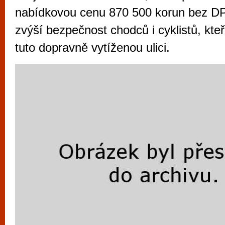
vyzkoušet různé kasinové hry. V neustál
nabídkovou cenu 870 500 korun bez D
metropoli naleznete širokou nabídku her o
zvýší bezpečnost chodců i cyklistů, kteří
po moderní automaty jak pro pravidelné n
tuto dopravně vytíženou ulici.
příležitostné hráče. V...