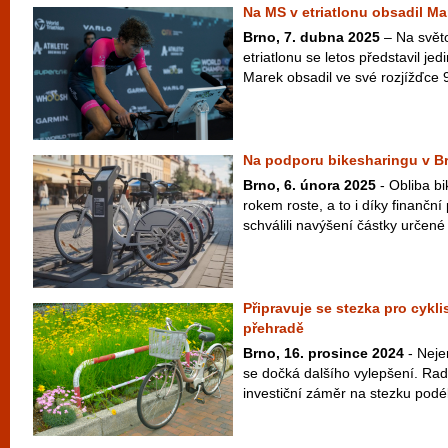
Na MS v etriatlonu obsadil Ma
Brno, 7. dubna 2025
– Na svět
etriatlonu se letos představil je
Marek obsadil ve své rozjížďce 9
Na podporu bikesharingu v Br
Brno, 6. února 2025
- Obliba b
rokem roste, a to i díky finančn
schválili navýšení částky určené
Připravuje se stezka pro cykli
přehradě
Brno, 16. prosince 2024
- Nejen
se dočká dalšího vylepšení. Rad
investiční záměr na stezku podé