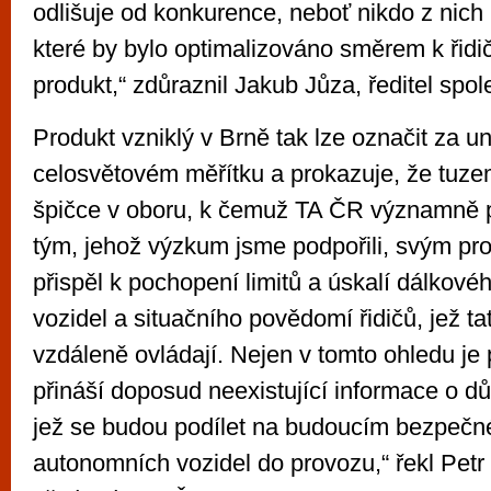
odlišuje od konkurence, neboť nikdo z nich 
které by bylo optimalizováno směrem k řidič
produkt,“ zdůraznil Jakub Jůza, ředitel spo
Produkt vzniklý v Brně tak lze označit za un
celosvětovém měřítku a prokazuje, že tuzem
špičce v oboru, k čemuž TA ČR významně p
tým, jehož výzkum jsme podpořili, svým pr
přispěl k pochopení limitů a úskalí dálkovéh
vozidel a situačního povědomí řidičů, jež ta
vzdáleně ovládají. Nejen v tomto ohledu je 
přináší doposud neexistující informace o dů
jež se budou podílet na budoucím bezpečn
autonomních vozidel do provozu,“ řekl Petr