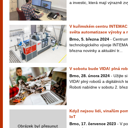
a investic, která mají výrazně zv
V kuřimském centru INTEMAC 
světa automatizace výroby a 
Brno, 5. března 2024
- Centrum 
technologického vývoje INTEMAC
března novinky a aktuální tr...
V sobotu bude VIDA! plná ro
Brno, 28. února 2024
- Užijte s
VIDA! plný robotů a digitálních 
Roboti nabídne v sobotu 2. břez
Když nejsou lidi, vinařům pomá
IoT
Brno, 17. července 2023
- V po