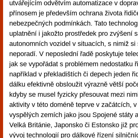
utvářejícím odvětvím automatizace v dopra
přínosem je především ochrana života řidič
nebezpečných podmínkách. Tato technolog
uplatnění i jakožto prostředek pro zvýšení 
autonomních vozidel v situacích, s nimiž s
neporadí. V neposlední řadě poskytuje tele
jak se vypořádat s problémem nedostatku ři
například v překladištích či depech jeden ř
dálku efektivně obsloužit výrazně větší poče
kdyby se musel fyzicky přesouvat mezi nimi
aktivity v této doméně teprve v začátcích, 
vyspělých zemích jako jsou Spojené státy a
Velká Británie, Japonsko či Estonsko již pro
vývoj technologií pro dálkové řízení silniční