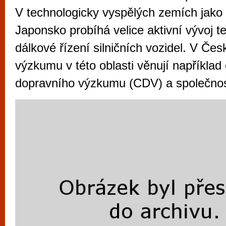
vyzkoušet různé kasinové hry. V neustál
V technologicky vyspělých zemích jako 
metropoli naleznete širokou nabídku her o
Japonsko probíhá velice aktivní vývoj t
po moderní automaty jak pro pravidelné n
dálkové řízení silničních vozidel. V Čes
příležitostné hráče. V...
výzkumu v této oblasti věnují například 
dopravního výzkumu (CDV) a společno