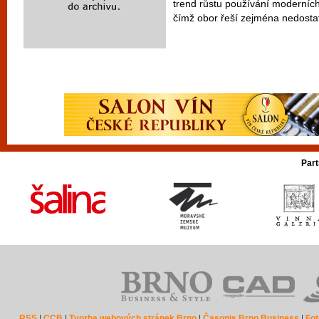
trend růstu používání moderních 
čímž obor řeší zejména nedostat
Part
RSS
|
CCB
|
Tvorba webových stránek Brno
|
Časopis Brno Business
|
Fot