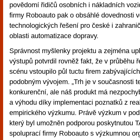
povědomí řidičů osobních i nákladních vozi
firmy Roboauto pak o obsáhlé dovednosti v
technologických řešení pro české i zahrani
oblasti automatizace dopravy.
Správnost myšlenky projektu a zejména upla
výstupů potvrdil rovněž fakt, že v průběhu ř
scénu vstoupilo půl tuctu firem zabývajícíc
podobným vývojem. „Trh je v současnosti t
konkurenční, ale náš produkt má nezpochy
a výhodu díky implementaci poznatků z re
empirického výzkumu. Právě výzkum v po
který byl umožněn podporou poskytnutou 
spoluprací firmy Roboauto s výzkumnou or