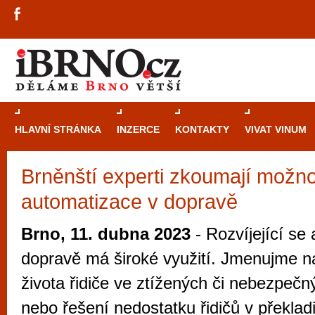
HLAVNÍ STRÁNKA
INZERCE
KONTAKTY
VIVAT VINUM
Brněnští experti zkoumají možno
Průvodce
kasi
automatizace v dopravě
Brně: Od rulet
automaty
Brno, 11. dubna 2023
- Rozvíjející se
Brno je měs
dopravě má široké využití. Jmenujme n
zajímavé p
života řidiče ve ztížených či nebezpe
restaurace, div
nebo řešení nedostatku řidičů v překladi
Mimo jiné je ale také místem, kde si můžet