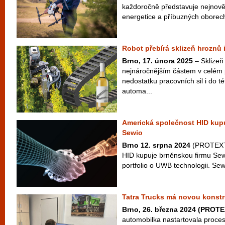
každoročně představuje nejnověj
energetice a příbuzných oborech
Robot přebírá sklizeň hroznů 
Brno, 17. února 2025
– Sklizeň 
nejnáročnějším částem v celém p
nedostatku pracovních sil i do té
automa...
Americká společnost HID kup
Sewio
Brno 12. srpna 2024
(PROTEXT)
HID kupuje brněnskou firmu Sewi
portfolio o UWB technologii. Sewi
Tatra Trucks má novou konstr
Brno, 26. března 2024 (PROT
automobilka nastartovala proces