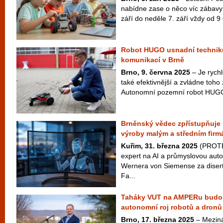
nabídne zase o něco víc zábavy 
září do neděle 7. září vždy od 9 
Robot HUGO usnadní techniků
komunikací v Brně
Brno, 9. června 2025
– Je rychl
také efektivnější a zvládne toho 
Autonomní pozemní robot HUGO 
Brněnský vědec zpřístupňuje 
výroby malým a středním fir
Kuřim, 31. března 2025
(PROTE
expert na AI a průmyslovou auto
Wernera von Siemense za disert
Fa...
Taháky VUT na AMPERu budou 
autonomní roj robotů a dronů
Brno, 17. března 2025
– Meziná