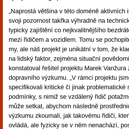
„Naprostá většina v této doméně aktivních i
svoji pozornost takřka výhradně na technic
typicky zajištění co nejkvalitnějšího bezdrá
mezi řidičem a vozidlem. Tomu se pochopit
my, ale náš projekt je unikátní v tom, že kl
na lidský faktor, zejména situační povědomí 
konstatoval řešitel projektu Marek Vanžura
dopravního výzkumu. „V rámci projektu jsm
specifikovali kritické či jinak problematické 
podmínky, s nimiž se vzdálený řidič potaž
může setkat, abychom následně prostředni
výzkumu zkoumali, jak takovému řidiči, kter
ovládá, ale fyzicky se v něm nenachází, p