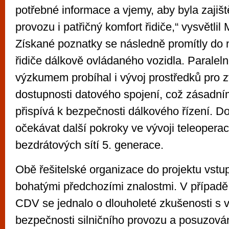
potřebné informace a vjemy, aby byla zajiš
provozu i patřičný komfort řidiče,“ vysvětli
Získané poznatky se následně promítly do 
řidiče dálkově ovládaného vozidla. Paraleln
výzkumem probíhal i vývoj prostředků pro z
dostupnosti datového spojení, což zásadn
přispívá k bezpečnosti dálkového řízení. D
očekávat další pokroky ve vývoji teleopera
bezdrátových sítí 5. generace.
Obě řešitelské organizace do projektu vstup
bohatými předchozími znalostmi. V případ
CDV se jednalo o dlouholeté zkušenosti s
bezpečnosti silničního provozu a posuzová