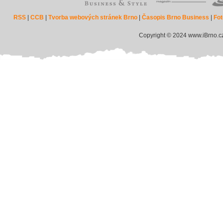
RSS
|
CCB
|
Tvorba webových stránek Brno
|
Časopis Brno Business
|
Fot
Copyright © 2024 www.iBrno.c