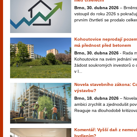
metr čtvereční
Brno, 30. dubna 2026
– Brněnsk
vstoupil do roku 2026 s pokračuj
prvním čtvrtletí se prodalo cel
Kohoutovice neprodají pozem
má přednost před betonem
Brno, 30. dubna 2026
- Rada m
Kohoutovice na svém jednání ve
žádost soukromých investorů o
v l...
Novela stavebního zákona: C
výstavbu?
Brno, 18. dubna 2026
– Novela
ambici zrychlit a zjednodušit po
Reaguje na dlouhodobě kritizovan
Komentář: Vyšší daň z nemovit
bydlením?