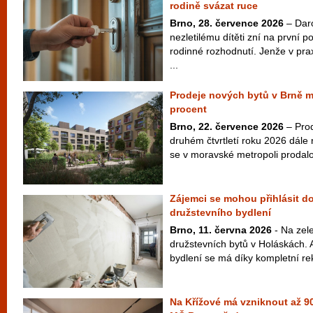
rodině svázat ruce
Brno, 28. července 2026
– Dar
nezletilému dítěti zní na první 
rodinné rozhodnutí. Jenže v pra
...
Prodeje nových bytů v Brně m
procent
Brno, 22. července 2026
– Prod
druhém čtvrtletí roku 2026 dále
se v moravské metropoli prodalo
Zájemci se mohou přihlásit do
družstevního bydlení
Brno, 11. června 2026
- Na zel
družstevních bytů v Holáskách. 
bydlení se má díky kompletní rek
Na Křížové má vzniknout až 90