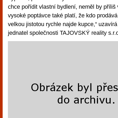
chce pořídit vlastní bydlení, neměl by příliš
vysoké poptávce také platí, že kdo prodává
velkou jistotou rychle najde kupce,“ uzavír
jednatel společnosti TAJOVSKÝ reality s.r.