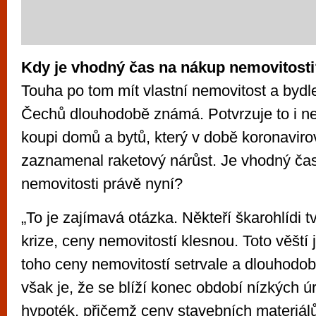
Kdy je vhodný čas na nákup nemovitosti
Touha po tom mít vlastní nemovitost a bydle
Čechů dlouhodobě známá. Potvrzuje to i ne
koupi domů a bytů, který v době koronavir
zaznamenal raketový nárůst. Je vhodný ča
nemovitosti právě nyní?
„To je zajímavá otázka. Někteří škarohlídi tv
krize, ceny nemovitostí klesnou. Toto věští j
toho ceny nemovitostí setrvale a dlouhodo
však je, že se blíží konec období nízkých 
hypoték, přičemž ceny stavebních materiálů