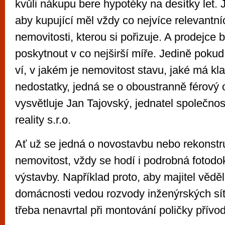
kvůli nákupu bere hypotéky na desítky let. 
aby kupující měl vždy co nejvíce relevantní
nemovitosti, kterou si pořizuje. A prodejce 
poskytnout v co nejširší míře. Jedině poku
ví, v jakém je nemovitost stavu, jaké má kl
nedostatky, jedná se o oboustranně férový 
vysvětluje Jan Tajovský, jednatel společn
reality s.r.o.
Ať už se jedná o novostavbu nebo rekonst
nemovitost, vždy se hodí i podrobná fotod
výstavby. Například proto, aby majitel vědě
domácnosti vedou rozvody inženýrských sí
třeba nenavrtal při montování poličky přívod