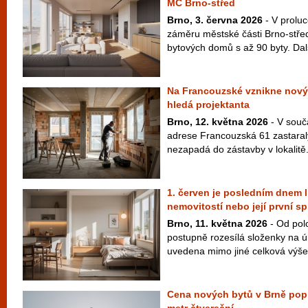
MČ Brno-střed
Brno, 3. června 2026
- V proluc
záměru městské části Brno-střed
bytových domů s až 90 byty. Dal
Na Francouzské vznikne nový
hledá projektanta
Brno, 12. května 2026
- V souč
adrese Francouzská 61 zastaralý
nezapadá do zástavby v lokalitě.
1. červen je posledním dnem l
nemovitostí nebo její první sp
Brno, 11. května 2026
- Od pol
postupně rozesílá složenky na ú
uvedena mimo jiné celková výše 
Cena nových bytů v Brně poprv