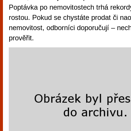
vyzkoušet různé kasinové hry. V neustál
Poptávka po nemovitostech trhá rekordy
metropoli naleznete širokou nabídku her o
rostou. Pokud se chystáte prodat či na
po moderní automaty jak pro pravidelné n
nemovitost, odborníci doporučují – neche
příležitostné hráče. V...
prověřit.