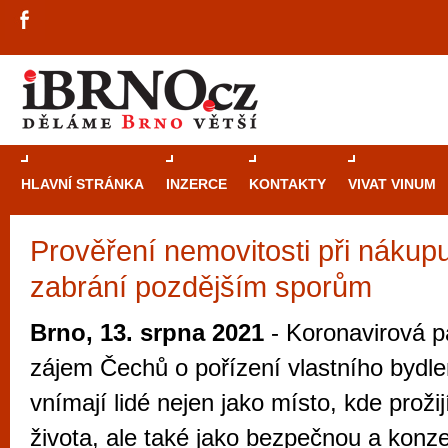
HLAVNÍ STRÁNKA
INZERCE
KONTAKTY
VIVAT VINUM
Prověření nemovitosti při nákupu 
Průvodce
kasi
zabrání pozdějším sporům
Brně: Od rulet
automaty
Brno, 13. srpna 2021
- Koronavirová p
Brno je měs
zájem Čechů o pořízení vlastního bydle
zajímavé p
vnímají lidé nejen jako místo, kde proži
restaurace, div
života, ale také jako bezpečnou a konzer
Mimo jiné je ale také místem, kde si můžet