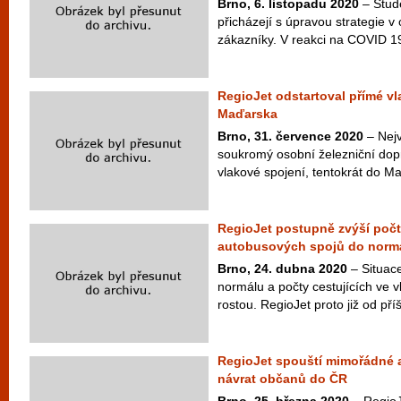
Brno, 6. listopadu 2020
– Stud
přicházejí s úpravou strategie v
zákazníky. V reakci na COVID 1
RegioJet odstartoval přímé vl
Maďarska
Brno, 31. července 2020
– Nejv
soukromý osobní železniční dopr
vlakové spojení, tentokrát do Ma
RegioJet postupně zvýší počt
autobusových spojů do norm
Brno, 24. dubna 2020
– Situace
normálu a počty cestujících ve 
rostou. RegioJet proto již od příš
RegioJet spouští mimořádné 
návrat občanů do ČR