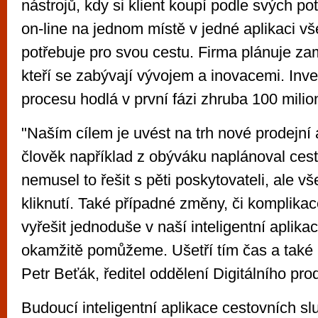
nástrojů, kdy si klient koupí podle svých p
on-line na jednom místě v jedné aplikaci v
potřebuje pro svou cestu. Firma plánuje zam
kteří se zabývají vývojem a inovacemi. Inv
procesu hodlá v první fázi zhruba 100 milio
"Naším cílem je uvést na trh nové prodejní 
člověk například z obýváku naplánoval ces
nemusel to řešit s pěti poskytovateli, ale v
kliknutí. Také případné změny, či komplika
vyřešit jednoduše v naší inteligentní aplika
okamžitě pomůžeme. Ušetří tím čas a také 
Petr Beťák, ředitel oddělení Digitálního pro
Budoucí inteligentní aplikace cestovních sl