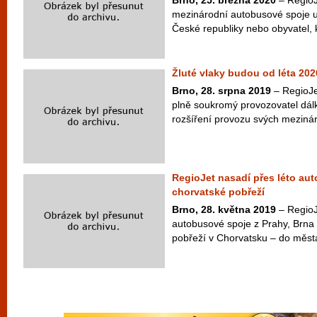
Brno, 25. března 2020
– RegioJ
mezinárodní autobusové spoje 
České republiky nebo obyvatel, k
Žluté vlaky budou od léta 202
Brno, 28. srpna 2019
– RegioJe
plně soukromý provozovatel dálk
rozšíření provozu svých mezinár
RegioJet nasadí přes léto au
chorvatské pobřeží
Brno, 28. května 2019
– RegioJe
autobusové spoje z Prahy, Brna 
pobřeží v Chorvatsku – do města 