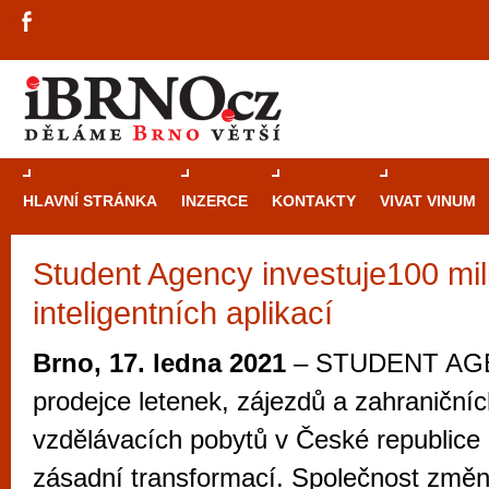
HLAVNÍ STRÁNKA
INZERCE
KONTAKTY
VIVAT VINUM
Student Agency investuje100 mil
Průvodce
kasi
inteligentních aplikací
Brně: Od rulet
automaty
Brno, 17. ledna 2021
– STUDENT AGE
Brno je měs
prodejce letenek, zájezdů a zahraniční
zajímavé p
vzdělávacích pobytů v České republice 
restaurace, div
zásadní transformací. Společnost změn
Mimo jiné je ale také místem, kde si můžet