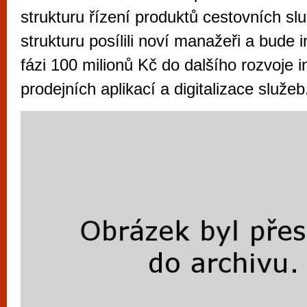
vyzkoušet různé kasinové hry. V neustál
strukturu řízení produktů cestovních slu
metropoli naleznete širokou nabídku her o
strukturu posílili noví manažeři a bude 
po moderní automaty jak pro pravidelné n
fázi 100 milionů Kč do dalšího rozvoje i
příležitostné hráče. V...
prodejních aplikací a digitalizace služeb