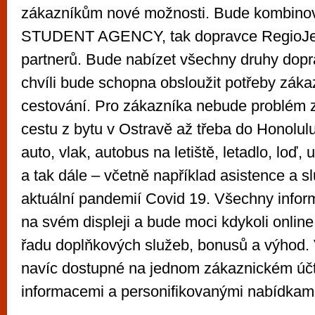
zákazníkům nové možnosti. Bude kombinov
STUDENT AGENCY, tak dopravce RegioJet
partnerů. Bude nabízet všechny druhy dopr
chvíli bude schopna obsloužit potřeby záka
cestování. Pro zákazníka nebude problém z
cestu z bytu v Ostravě až třeba do Honolul
auto, vlak, autobus na letiště, letadlo, loď, 
a tak dále – včetně například asistence a s
aktuální pandemií Covid 19. Všechny infor
na svém displeji a bude moci kdykoli online
řadu doplňkových služeb, bonusů a výhod.
navíc dostupné na jednom zákaznickém účt
informacemi a personifikovanými nabídkami