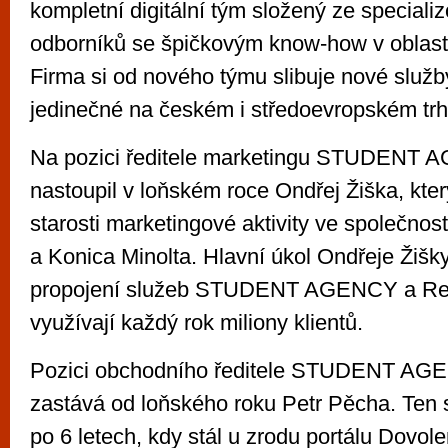
kompletní digitální tým složený ze special
odborníků se špičkovým know-how v oblasti 
Firma si od nového týmu slibuje nové služb
jedinečné na českém i středoevropském trh
Na pozici ředitele marketingu STUDENT 
nastoupil v loňském roce Ondřej Žiška, kter
starosti marketingové aktivity ve společno
a Konica Minolta. Hlavní úkol Ondřeje Žišk
propojení služeb STUDENT AGENCY a Regi
využívají každý rok miliony klientů.
Pozici obchodního ředitele STUDENT AG
zastává od loňského roku Petr Pěcha. Ten s
po 6 letech, kdy stál u zrodu portálu Dovol