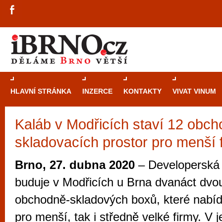
HLAVNÍ STRÁNKA
INZERCE
KONTAKTY
VIVAT VINUM
Kaláb v Modřicích staví 12 obch
Průvodce
kasi
skladovacích prostor pro menší 
Brně: Od rulet
automaty
Brno, 27. dubna 2020
– Developerská 
Brno je měs
buduje v Modřicích u Brna dvanáct dvo
zajímavé p
obchodně-skladových boxů, které nabí
restaurace, div
pro menší, tak i středně velké firmy. V j
Mimo jiné je ale také místem, kde si můžet