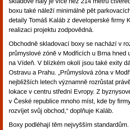
skladové haly je více než 214 metrů čtver
boxu také náleží minimálně pět parkovacích 
detaily Tomáš Kaláb z developerské firmy K
realizaci projektu zodpovědná.
Obchodně skladovací boxy se nachází v rozv
průmyslové zóně v Modřicích u Brna hned u
na Vídeň. V blízkém okolí jsou také exity dá
Ostravu a Prahu. „Průmyslová zóna v Modři
nejbližších letech významně rozrůstat práv
lokace v centru střední Evropy. Z byznysov
v České republice mnoho míst, kde by firm
rozvíjet svůj obchod,“ doplňuje Kaláb.
Boxy podléhají těm nejvyšším standardům. „