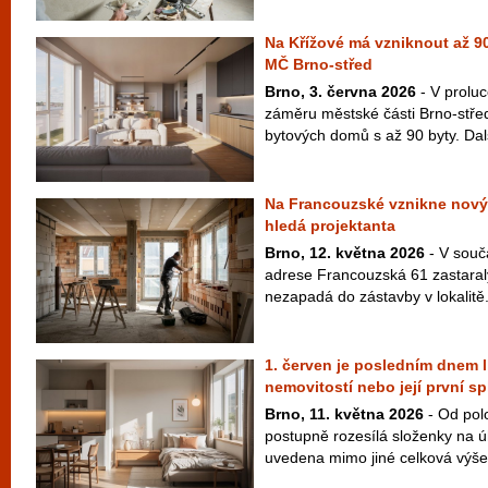
Na Křížové má vzniknout až 90
MČ Brno-střed
Brno, 3. června 2026
- V proluc
záměru městské části Brno-střed
bytových domů s až 90 byty. Dal
Na Francouzské vznikne nový
hledá projektanta
Brno, 12. května 2026
- V souč
adrese Francouzská 61 zastaralý
nezapadá do zástavby v lokalitě.
1. červen je posledním dnem l
nemovitostí nebo její první sp
Brno, 11. května 2026
- Od pol
postupně rozesílá složenky na ú
uvedena mimo jiné celková výše 