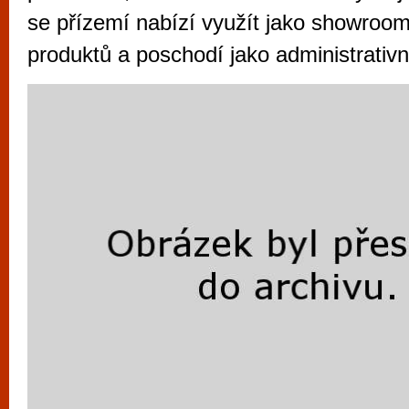
vyzkoušet různé kasinové hry. V neustál
se přízemí nabízí využít jako showroom
metropoli naleznete širokou nabídku her o
produktů a poschodí jako administrativ
po moderní automaty jak pro pravidelné n
příležitostné hráče. V...