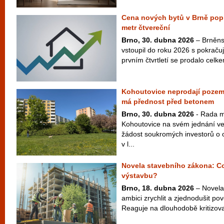
Cena nových bytů v Brně poprv
metr čtvereční
Brno, 30. dubna 2026
– Brněnsk
vstoupil do roku 2026 s pokračuj
prvním čtvrtletí se prodalo cel
Kohoutovice neprodají pozem
má přednost před betonem
Brno, 30. dubna 2026
- Rada m
Kohoutovice na svém jednání ve
žádost soukromých investorů o
v l...
Novela stavebního zákona: C
výstavbu?
Brno, 18. dubna 2026
– Novela
ambici zrychlit a zjednodušit po
Reaguje na dlouhodobě kritizovan