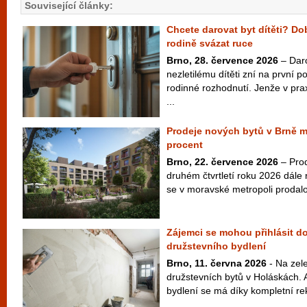
Související články:
Chcete darovat byt dítěti? D
rodině svázat ruce
Brno, 28. července 2026
– Dar
nezletilému dítěti zní na první 
rodinné rozhodnutí. Jenže v pra
...
Prodeje nových bytů v Brně m
procent
Brno, 22. července 2026
– Prod
druhém čtvrtletí roku 2026 dále
se v moravské metropoli prodalo
Zájemci se mohou přihlásit do
družstevního bydlení
Brno, 11. června 2026
- Na zel
družstevních bytů v Holáskách. 
bydlení se má díky kompletní rek