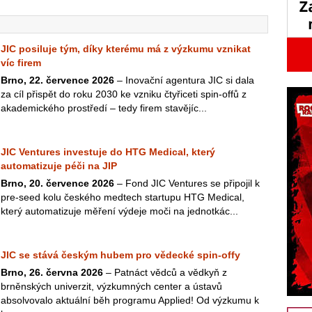
JIC posiluje tým, díky kterému má z výzkumu vznikat
víc firem
Brno, 22. července 2026
– Inovační agentura JIC si dala
za cíl přispět do roku 2030 ke vzniku čtyřiceti spin-offů z
akademického prostředí – tedy firem stavějíc...
JIC Ventures investuje do HTG Medical, který
automatizuje péči na JIP
Brno, 20. července 2026
– Fond JIC Ventures se připojil k
pre-seed kolu českého medtech startupu HTG Medical,
který automatizuje měření výdeje moči na jednotkác...
JIC se stává českým hubem pro vědecké spin-offy
Brno, 26. června 2026
– Patnáct vědců a vědkyň z
brněnských univerzit, výzkumných center a ústavů
absolvovalo aktuální běh programu Applied! Od výzkumu k