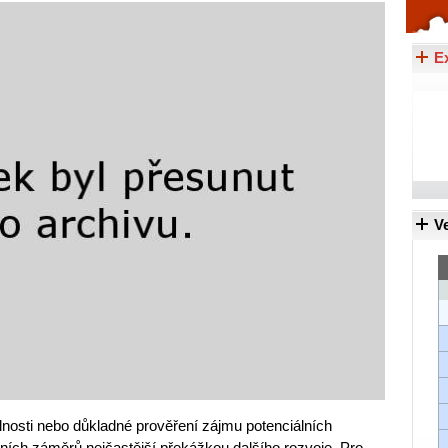
Celý článek...
E
Ve
lnosti nebo důkladné prověření zájmu potenciálních
vních záměrů nejčastější překážkou dalšího rozvoje. Pro