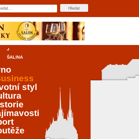
ŠALINA
rno
usiness
votní styl
ltura
storie
jímavosti
port
outěže