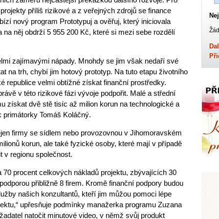
rojekty příliš rizikové a z veřejných zdrojů se finance
Nej
bízí nový program Prototypuj a ověřuj, který iniciovala
Žád
 na něj obdrží 5 955 200 Kč, které si mezi sebe rozdělí
Dal
Při
lmi zajímavými nápady. Mnohdy se jim však nedaří své
at na trh, chybí jim hotový prototyp. Na tuto etapu životního
 republice velmi obtížné získat finanční prostředky.
ávě v této rizikové fázi vývoje podpořit. Malé a střední
 získat dvě stě tisíc až milion korun na technologické a
ek primátorky Tomáš Koláčný.
ejen firmy se sídlem nebo provozovnou v Jihomoravském
lionů korun, ale také fyzické osoby, které mají v případě
t v regionu společnost.
70 procent celkových nákladů projektu, zbývajících 30
podporou přibližně 8 firem. Kromě finanční podpory budou
služby našich konzultantů, kteří jim můžou pomoci lépe
ojektu,“ upřesňuje podmínky manažerka programu Zuzana
adatel natočit minutové video, v němž svůj produkt