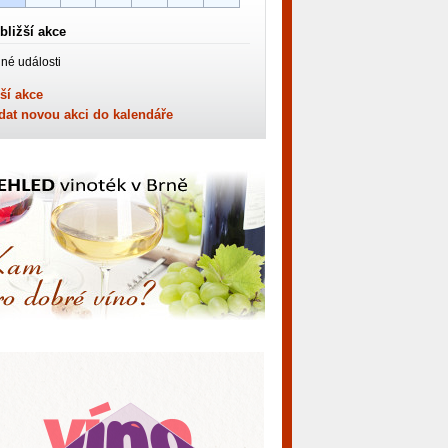
bližší akce
né události
ší akce
dat novou akci do kalendáře