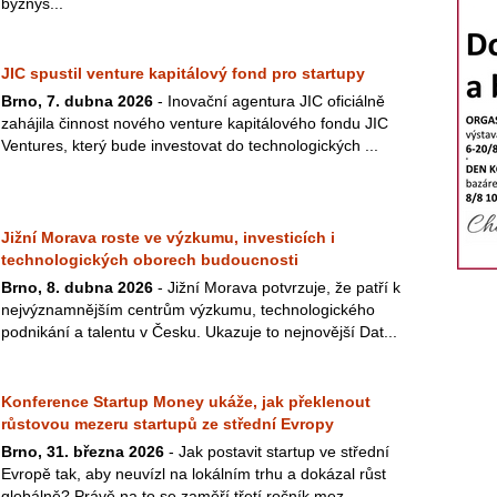
byznys...
JIC spustil venture kapitálový fond pro startupy
Brno, 7. dubna 2026
- Inovační agentura JIC oficiálně
zahájila činnost nového venture kapitálového fondu JIC
Ventures, který bude investovat do technologických ...
Jižní Morava roste ve výzkumu, investicích i
technologických oborech budoucnosti
Brno, 8. dubna 2026
- Jižní Morava potvrzuje, že patří k
nejvýznamnějším centrům výzkumu, technologického
podnikání a talentu v Česku. Ukazuje to nejnovější Dat...
Konference Startup Money ukáže, jak překlenout
růstovou mezeru startupů ze střední Evropy
Brno, 31. března 2026
- Jak postavit startup ve střední
Evropě tak, aby neuvízl na lokálním trhu a dokázal růst
globálně? Právě na to se zaměří třetí ročník mez...