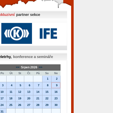
xkluzivní
partner sekce
letrhy,
konference a semináře
<<
Srpen 2026
>>
Po
Út
St
Čt
Pá
So
Ne
1
2
3
4
5
6
7
8
9
10
11
12
13
14
15
16
17
18
19
20
21
22
23
24
25
26
27
28
29
30
31