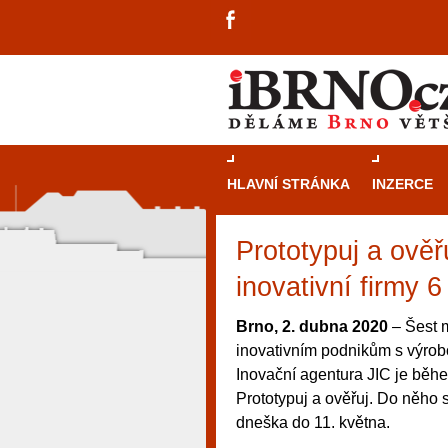
HLAVNÍ STRÁNKA
INZERCE
Prototypuj a ověř
inovativní firmy 6
Brno, 2. dubna 2020
– Šest 
inovativním podnikům s výrobo
Inovační agentura JIC je běhe
Prototypuj a ověřuj. Do něho s
dneška do 11. května.
návštěvníky, tak pro příležitostné h