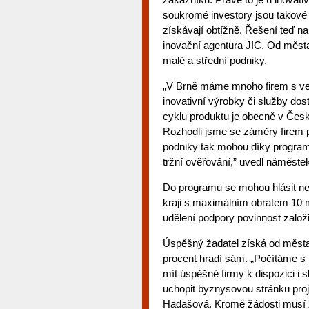
soukromé investory jsou takové p
získávají obtížně. Řešení teď na
inovační agentura JIC. Od města
malé a střední podniky.
„V Brně máme mnoho firem s ve
inovativní výrobky či služby dost
cyklu produktu je obecně v České
Rozhodli jsme se záměry firem pr
podniky tak mohou díky programu
tržní ověřování,” uvedl náměst
Do programu se mohou hlásit n
kraji s maximálním obratem 10 mi
udělení podpory povinnost založi
Úspěšný žadatel získá od města 
procent hradí sám. „Počítáme s 
mít úspěšné firmy k dispozici i 
uchopit byznysovou stránku pr
Hadašová. Kromě žádosti musí ž