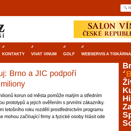
KONTAKTY
VIVAT VINUM
GOLF
WEBSERVIS A TISKÁRNA
B
uj: Brno a JIC podpoří
B
Průvodce
kasinovými hrami v Brně: Od
Ži
rulety po video automaty
 miliony
Ku
Brno je městem známým pro zajímavé památky, skvělé
milionů korun od města pomůže malým a středním
Hi
restaurace, divadla a univerzity. Mimo jiné je ale také
u prototypů a jejich ověřením s prvními zákazníky.
Za
místem, kde si můžete legálně a bezpečně vyzkoušet
m letošního roku rozdělí prostřednictvím programu
různé kasinové hry. V neustále kvetoucí moravské
S
e mohou začínající firmy a fyzické osoby hlásit ode
metropoli naleznete širokou nabídku her od klasické
S
rulety až po moderní automaty jak pro pravidelné
ráče. V...