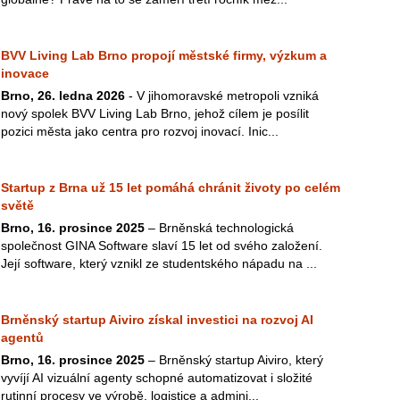
BVV Living Lab Brno propojí městské firmy, výzkum a
inovace
Brno, 26. ledna 2026
- V jihomoravské metropoli vzniká
nový spolek BVV Living Lab Brno, jehož cílem je posílit
pozici města jako centra pro rozvoj inovací. Inic...
Startup z Brna už 15 let pomáhá chránit životy po celém
světě
Brno, 16. prosince 2025
– Brněnská technologická
společnost GINA Software slaví 15 let od svého založení.
Její software, který vznikl ze studentského nápadu na ...
Brněnský startup Aiviro získal investici na rozvoj AI
agentů
Brno, 16. prosince 2025
– Brněnský startup Aiviro, který
vyvíjí AI vizuální agenty schopné automatizovat i složité
rutinní procesy ve výrobě, logistice a admini...