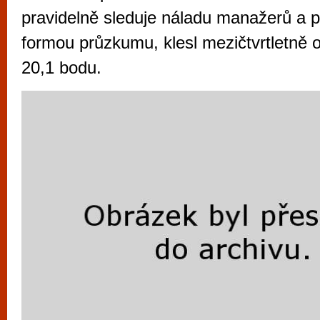
vyzkoušet různé kasinové hry. V neustál
pravidelně sleduje náladu manažerů a p
metropoli naleznete širokou nabídku her o
formou průzkumu, klesl mezičtvrtletně 
po moderní automaty jak pro pravidelné n
20,1 bodu.
příležitostné hráče. V...