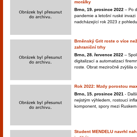
morálky
Brno, 19. prosince 2022
– Po d
pandemie a letošní ruské invazi 
nadcházející rok 2023 z pohledu f
Brněnský Grit roste o více ne
zahraniční trhy
Brno, 28. řervence 2022
– Spol
digitalizací a automatizací fire
roste. Obrat meziročně zvýšila o
Rok 2022: Mzdy porostou max
Brno, 15. prosince 2021
- Dalš
nejistým výhledem, rostoucí infl
komponent, spory mezi Ruskem a
Student MENDELU navrhl nahr