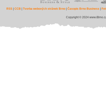
RSS
|
CCB
|
Tvorba webových stránek Brno
|
Časopis Brno Business
|
Fot
Copyright © 2024 www.iBrno.c