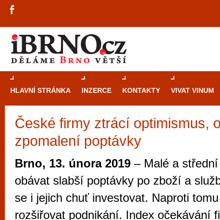
HLAVNÍ STRÁNKA
INZERCE
KONTAKTY
VIVAT VINUM
České firmy ztrácí optimismus, 
Průvodce
kasi
zpomalení poptávky
Brně: Od rulet
automaty
Brno, 13. února 2019
– Malé a střední
Brno je měs
obávat slabší poptávky po zboží a služ
zajímavé p
se i jejich chuť investovat. Naproti tom
restaurace, div
rozšiřovat podnikání. Index očekávání f
Mimo jiné je ale také místem, kde si můžet