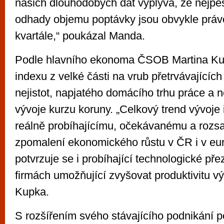
našich dlouhodobých dat vyplývá, že nejpes
odhady objemu poptávky jsou obvykle práv
kvartále,“ poukázal Manda.
Podle hlavního ekonoma ČSOB Martina Kupk
indexu z velké části na vrub přetrvávajících
nejistot, napjatého domácího trhu práce a 
vývoje kurzu koruny. „Celkový trend vývoje
reálně probíhajícímu, očekávanému a rozs
zpomalení ekonomického růstu v ČR i v eu
potvrzuje se i probíhající technologické pře
firmách umožňující zvyšovat produktivitu výr
Kupka.
S rozšířením svého stávajícího podnikání po