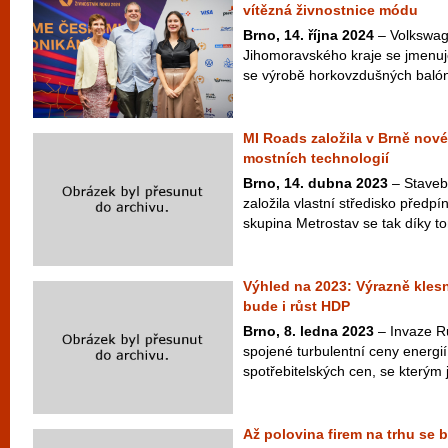
vítězná živnostnice módu
Brno, 14. října 2024
– Volkswag
Jihomoravského kraje se jmenuj
se výrobě horkovzdušných balónů
MI Roads založila v Brně nové
mostních technologií
Brno, 14. dubna 2023
– Staveb
založila vlastní středisko předp
skupina Metrostav se tak díky t
Výhled na 2023: Výrazně klesn
bude i růst HDP
Brno, 8. ledna 2023
– Invaze Ru
spojené turbulentní ceny energií
spotřebitelských cen, se kterým 
Až polovina firem na trhu se b