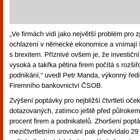
„Ve firmách vidí jako největší problém pro
ochlazení v německé ekonomice a vnímají i
s brexitem. Příznivé ovšem je, že investiční 
vysoká a takřka pětina firem počítá s rozš
podnikání,“ uvedl Petr Manda, výkonný ředi
Firemního bankovnictví ČSOB.
Zvýšení poptávky pro nejbližší čtvrtletí oče
dotazovaných, zatímco ještě před půlrokem 
procent firem a podnikatelů. Zhoršení popt
mezičtvrtletním srovnání pak předvídalo 29 