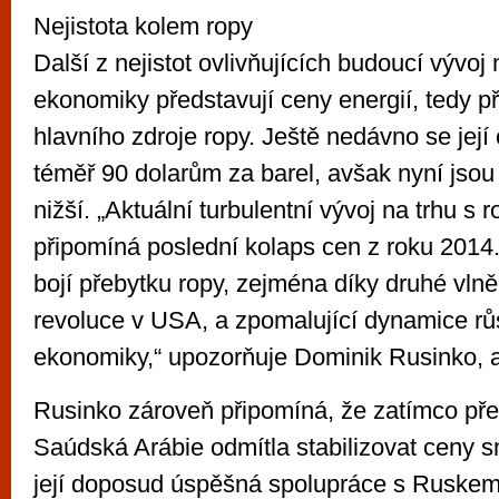
Nejistota kolem ropy
Další z nejistot ovlivňujících budoucí vývoj
ekonomiky představují ceny energií, tedy p
hlavního zdroje ropy. Ještě nedávno se její 
téměř 90 dolarům za barel, avšak nyní jsou 
nižší. „Aktuální turbulentní vývoj na trhu s
připomíná poslední kolaps cen z roku 2014.
bojí přebytku ropy, zejména díky druhé vlně
revoluce v USA, a zpomalující dynamice rů
ekonomiky,“ upozorňuje Dominik Rusinko, 
Rusinko zároveň připomíná, že zatímco před
Saúdská Arábie odmítla stabilizovat ceny 
její doposud úspěšná spolupráce s Ruskem