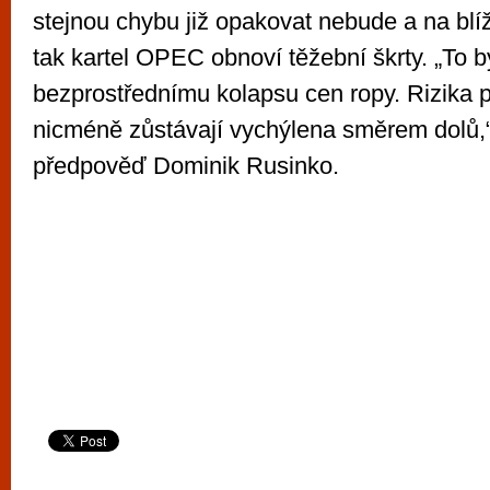
stejnou chybu již opakovat nebude a na blí
tak kartel OPEC obnoví těžební škrty. „To b
bezprostřednímu kolapsu cen ropy. Rizika pr
nicméně zůstávají vychýlena směrem dolů,“
předpověď Dominik Rusinko.