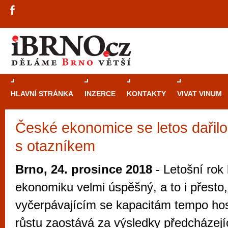
HLAVNÍ STRÁNKA
INZERCE
KONTAKTY
VIVAT VINUM
České ekonomice se letos dařilo, 
Průvodce
kasi
s otazníkem
Brně: Od rulet
automaty
Brno, 24. prosince 2018
- Letošní rok
Brno je měs
ekonomiku velmi úspěšný, a to i přesto,
zajímavé p
vyčerpávajícím se kapacitám tempo h
restaurace, div
růstu zaostává za výsledky předcházejíc
Mimo jiné je ale také místem, kde si můžet