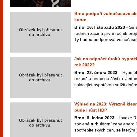
Brno podpoří volnočasové akti
korun
Brno, 16. listopadu 2023
- Se 
radních začíná první ročník pro
Ty budou podporovat volnočasové
Jak na odpočet úroků hypoté
rok 2022?
Brno, 22. února 2023
– Hypoték
rozpočtu nemalou částku. Jedno
splácející hypotékou snížit daňov
Výhled na 2023: Výrazně klesn
bude i růst HDP
Brno, 8. ledna 2023
– Invaze Ru
spojené turbulentní ceny energií
spotřebitelských cen, se kterým 