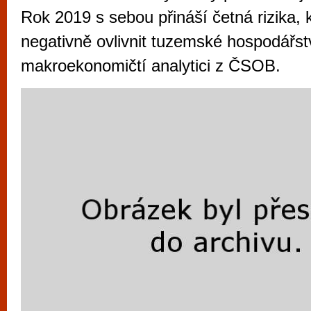
vyzkoušet různé kasinové hry. V neustál
Rok 2019 s sebou přináší četná rizika,
metropoli naleznete širokou nabídku her o
negativně ovlivnit tuzemské hospodářstv
po moderní automaty jak pro pravidelné n
makroekonomičtí analytici z ČSOB.
příležitostné hráče. V...