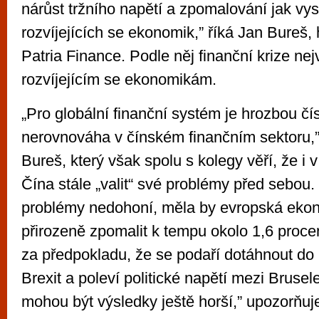
nárůst tržního napětí a zpomalování jak vys
rozvíjejících se ekonomik,” říká Jan Bureš
Patria Finance. Podle něj finanční krize nej
rozvíjejícím se ekonomikám.
„Pro globální finanční systém je hrozbou čí
nerovnováha v čínském finančním sektoru,
Bureš, který však spolu s kolegy věří, že i
Čína stále „valit“ své problémy před sebou.
problémy nedohoní, měla by evropská eko
přirozeně zpomalit k tempu okolo 1,6 proce
za předpokladu, že se podaří dotáhnout d
Brexit a poleví politické napětí mezi Brus
mohou být výsledky ještě horší,” upozorňuj