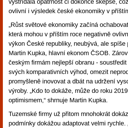
vystřídala opatrnost či dokonce skepse, c
ovlivní i výsledek české ekonomiky v příští
„Růst světové ekonomiky začíná ochabovat. 
která mohou v příštím roce negativně ovliv
výkon České republiky, neubývá, ale spíše p
Martin Kupka, hlavní ekonom ČSOB. Zárov
českým firmám nejlepší obranu - soustředit
svých komparativních výhod, omezit neprod
promyšleně inovovat a dbát na udržení vysok
výroby. „Kdo to dokáže, může do roku 2019
optimismem,“ shrnuje Martin Kupka.
Tuzemské firmy už přitom mnohokrát dokáz
podmínky dokážou adaptovat velmi rychle. 