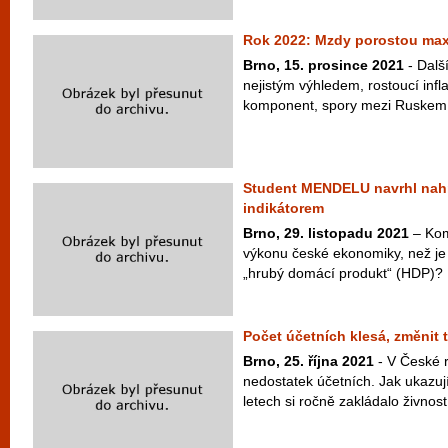
Rok 2022: Mzdy porostou max
Brno, 15. prosince 2021
- Dalš
nejistým výhledem, rostoucí infl
komponent, spory mezi Ruskem a
Student MENDELU navrhl nahr
indikátorem
Brno, 29. listopadu 2021
– Kom
výkonu české ekonomiky, než je
„hrubý domácí produkt“ (HDP)? U
Počet účetních klesá, změnit 
Brno, 25. října 2021
- V České r
nedostatek účetních. Jak ukazují 
letech si ročně zakládalo živnost