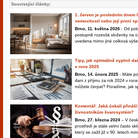
Související články:
1. červen je posledním dnem l
nemovitostí nebo její první sp
Brno, 11. května 2026
- Od pol
postupně rozesílá složenky na ú
uvedena mimo jiné celková výše 
Tipy, jak optimálně vyplnit da
v roce 2025
Brno, 14. února 2025
- Máte po
dani z příjmu za rok 2024 v roc
můžete čerpat? Poradíme, jak sp
Komentář: Jaká úskalí přináší
živnostníkům švarcsystém?
Brno, 27. března 2024
– V česk
prostředí je stále velmi často s
který se zažil již v 90. letech minu