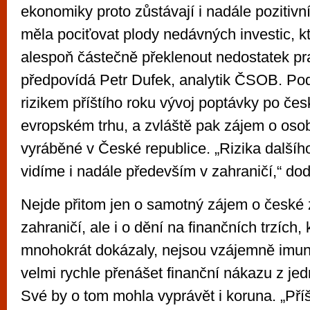
ekonomiky proto zůstávají i nadále pozitivní
měla pociťovat plody nedávných investic, k
alespoň částečně překlenout nedostatek pr
předpovídá Petr Dufek, analytik ČSOB. Pod
rizikem příštího roku vývoj poptávky po če
evropském trhu, a zvláště pak zájem o oso
vyráběné v České republice. „Rizika dalšíh
vidíme i nadále především v zahraničí,“ do
Nejde přitom jen o samotný zájem o české 
zahraničí, ale i o dění na finančních trzích, k
mnohokrát dokázaly, nejsou vzájemně imu
velmi rychle přenášet finanční nákazu z je
Své by o tom mohla vyprávět i koruna. „Pří