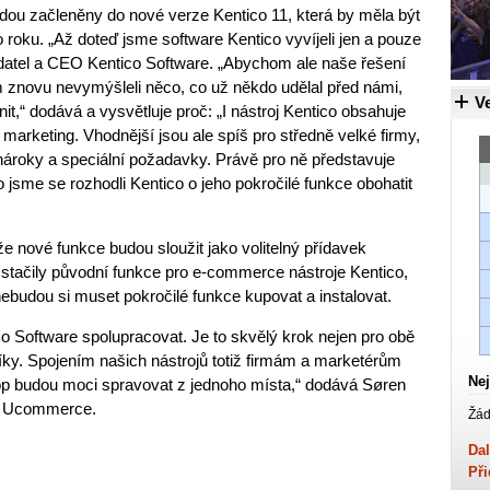
u začleněny do nové verze Kentico 11, která by měla být
o roku. „Až doteď jsme software Kentico vyvíjeli jen a pouze
ladatel a CEO Kentico Software. „Abychom ale naše řešení
om znovu nevymýšleli něco, co už někdo udělal před námi,
Ve
it,“ dodává a vysvětluje proč: „I nástroj Kentico obsahuje
marketing. Vhodnější jsou ale spíš pro středně velké firmy,
nároky a speciální požadavky. Právě pro ně představuje
jsme se rozhodli Kentico o jeho pokročilé funkce obohatit
 že nové funkce budou sloužit jako volitelný přídavek
stačily původní funkce pro e-commerce nástroje Kentico,
nebudou si muset pokročilé funkce kupovat a instalovat.
 Software spolupracovat. Je to skvělý krok nejen pro obě
níky. Spojením našich nástrojů totiž firmám a marketérům
Nej
op budou moci spravovat z jednoho místa,“ dodává Søren
EO Ucommerce.
Žád
Dal
Při