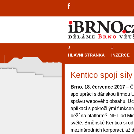
HLAVNÍ STRÁNKA
INZERCE
Kentico spojí sí
Brno, 18. července 2017
– Č
spolupráci s dánskou firmou U
správu webového obsahu, Uco
aplikací s pokročilými funkce
běží na platformě .NET od Mic
světě. Brněnské Kentico si od 
mezinárodních korporací, až d
návštěvníky, tak pro příležitostné h