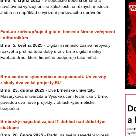
Brno, 4. srpna 2025
- V současné době si Brňané a
návštěvníci vyřizují online záležitosti na různých místech.
Jedná se například o vyřízení parkovacího oprávněn...
FabLab zpřístupňuje digitální řemeslo široké veřejnosti
i odborníkům
Brno, 5. května 2025
- Digitální řemeslo zažívá nebývalý
rozkvět a prst na tepu doby drží v Brně digitální dílny
FabLab Brno, které finančně podporuje také měst...
Brno centrem kybernetické bezpečnosti: Univerzity
získaly dva velké projekty EU
Brno, 23. dubna 2025
- Dvě brněnské univerzity,
Masarykova univerzita a Vysoké učení technické v Brně,
povedou dva nové projekty v oblasti kybernetické
bezpečno...
Brněnský magistrát zajistí IT dohled nad důležitými
službami
Brno, 26. února 2025
- Radní na svém zasedání vybrali