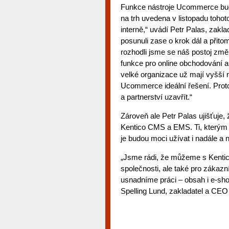
Funkce nástroje Ucommerce budo
na trh uvedena v listopadu tohot
interně,“ uvádí Petr Palas, zak
posunuli zase o krok dál a přit
rozhodli jsme se náš postoj změn
funkce pro online obchodování a 
velké organizace už mají vyšší 
Ucommerce ideální řešení. Proto 
a partnerství uzavřít.“
Zároveň ale Petr Palas ujišťuje,
Kentico CMS a EMS. Ti, kterým 
je budou moci užívat i nadále a 
„Jsme rádi, že můžeme s Kentico
společnosti, ale také pro zákaz
usnadníme práci – obsah i e-sh
Spelling Lund, zakladatel a C