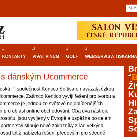
KONTAKTY
VIVAT VINUM
GOLF
WEBSERVIS A TISKÁRNA
B
ly s dánským Ucommerce
B
Průvodce
kasinovými hrami v Brně: Od
Ži
rulety po video automaty
eská IT společnost Kentico Software navázala úzkou
Ku
commerce. Zatímco Kentico vyvíjí řešení pro tvorbu a
Brno je městem známým pro zajímavé památky, skvělé
Hi
mmerce je jednou ze světově nejoblíbenějších
restaurace, divadla a univerzity. Mimo jiné je ale také
Za
mi pro oblast online obchodování. Oba dva nástroje
místem, kde si můžete legálně a bezpečně vyzkoušet
různé kasinové hry. V neustále kvetoucí moravské
S
rosoftu, jsou vyvíjeny v Evropě a úspěšné po celém
metropoli naleznete širokou nabídku her od klasické
partnerství slibuje nové zákazníky z řad velkých
S
rulety až po moderní automaty jak pro pravidelné
osud totiž nabízela řešení především pro středně
ráče. V...