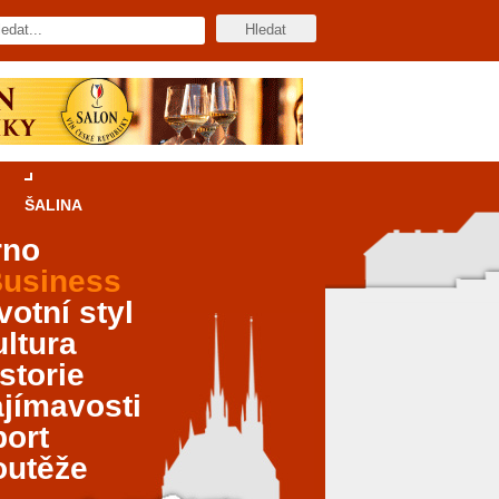
ŠALINA
rno
usiness
votní styl
ltura
storie
jímavosti
port
outěže