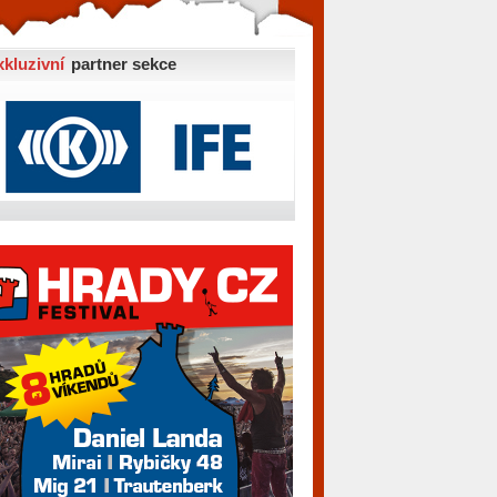
xkluzivní
partner sekce