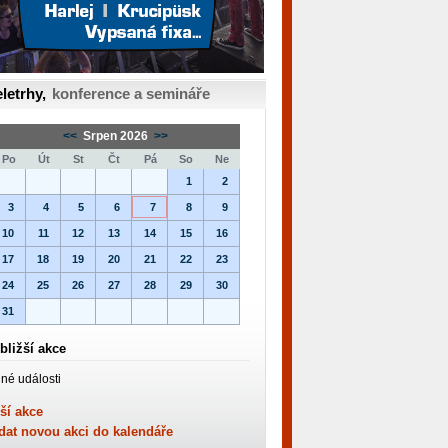
letrhy,
konference a semináře
<<
Srpen 2026
>>
Po
Út
St
Čt
Pá
So
Ne
1
2
3
4
5
6
7
8
9
10
11
12
13
14
15
16
17
18
19
20
21
22
23
24
25
26
27
28
29
30
31
bližší akce
né události
ší akce
dat novou akci do kalendáře