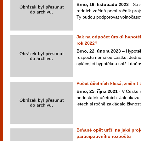
Brno, 16. listopadu 2023
- Se 
radních začíná první ročník pro
Ty budou podporovat volnočasové
Jak na odpočet úroků hypoté
rok 2022?
Brno, 22. února 2023
– Hypoték
rozpočtu nemalou částku. Jedno
splácející hypotékou snížit daňov
Počet účetních klesá, změnit 
Brno, 25. října 2021
- V České r
nedostatek účetních. Jak ukazují 
letech si ročně zakládalo živnost
Brňané opět určí, na jaké proj
participativního rozpočtu