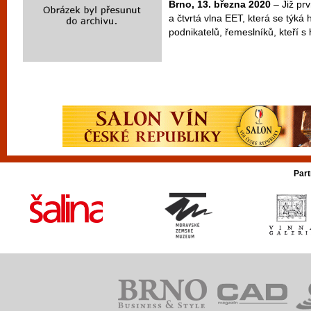
Brno, 13. března 2020
– Již prv
a čtvrtá vlna EET, která se týká
podnikatelů, řemeslníků, kteří s h
Part