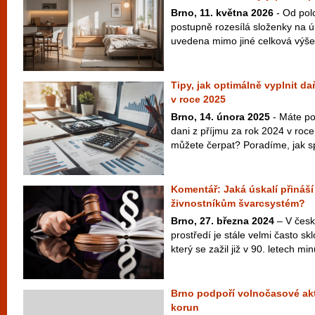
Brno, 11. května 2026
- Od pol
postupně rozesílá složenky na ú
uvedena mimo jiné celková výše 
Tipy, jak optimálně vyplnit da
v roce 2025
Brno, 14. února 2025
- Máte po
dani z příjmu za rok 2024 v roc
můžete čerpat? Poradíme, jak sp
Komentář: Jaká úskalí přináší
živnostníkům švarcsystém?
Brno, 27. března 2024
– V česk
prostředí je stále velmi často s
který se zažil již v 90. letech minu
Brno podpoří volnočasové akti
korun