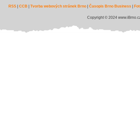
RSS
|
CCB
|
Tvorba webových stránek Brno
|
Časopis Brno Business
|
Fot
Copyright © 2024 www.iBrno.c