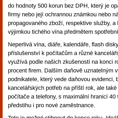
do hodnoty 500 korun bez DPH, který je o
firmy nebo její ochrannou známkou nebo 
propagovaného zboží, respektive služby, a 
výjimkou tichého vína předmětem spotřební
Neperlivá vína, diáře, kalendáře, flash disk
příslušenství k počítačům a různé kancelář
využívá podle našich zkušeností na konci 
procent firem. Dalším daňově uznatelným 
podnikatele, který vede daňovou evidenci,
kancelářských potřeb na příští rok, ale také
počítače a telefony, s maximální hranicí 40 t
předstihu i pro nové zaměstnance.
Toto je možné stihnout do konce roku. Ideál