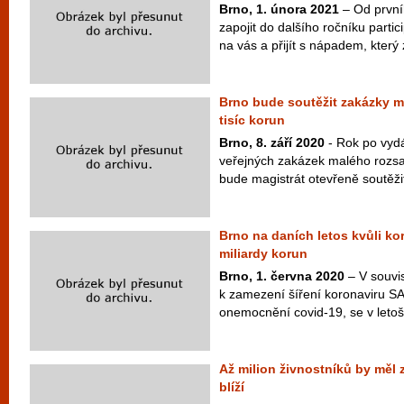
Brno, 1. února 2021
– Od prvn
zapojit do dalšího ročníku parti
na vás a přijít s nápadem, který 
Brno bude soutěžit zakázky m
tisíc korun
Brno, 8. září 2020
- Rok po vyd
veřejných zakázek malého rozsah
bude magistrát otevřeně soutěžit
Brno na daních letos kvůli kor
miliardy korun
Brno, 1. června 2020
– V souvis
k zamezení šíření koronaviru S
onemocnění covid-19, se v letoš
Až milion živnostníků by měl 
blíží