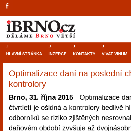
HLAVNÍ STRÁNKA
INZERCE
KONTAKTY
VIVAT VINUM
Optimalizace daní na poslední ch
Průvodce
kasi
kontrolory
Brně: Od rulet
automaty
Brno, 31. října 2015
- Optimalizace da
Brno je měs
čtvrtletí je ošidná a kontrolory bedlivě 
zajímavé p
odborníků se riziko zjištěných nesrovna
restaurace, div
daňovém období zvyšuje až dvojnásobně
Mimo jiné je ale také místem, kde si můžet