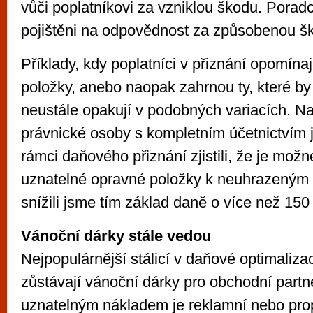
vůči poplatníkovi za vzniklou škodu. Poradc
pojištěni na odpovědnost za způsobenou š
Příklady, kdy poplatníci v přiznání opomínaj
položky, anebo naopak zahrnou ty, které by
neustále opakují v podobných variacích. Na
právnické osoby s kompletním účetnictvím j
rámci daňového přiznání zjistili, že je možn
uznatelné opravné položky k neuhrazeným
snížili jsme tím základ daně o více než 150 
Vánoční dárky stále vedou
Nejpopulárnější stálicí v daňové optimaliza
zůstávají vánoční dárky pro obchodní part
uznatelným nákladem je reklamní nebo pr