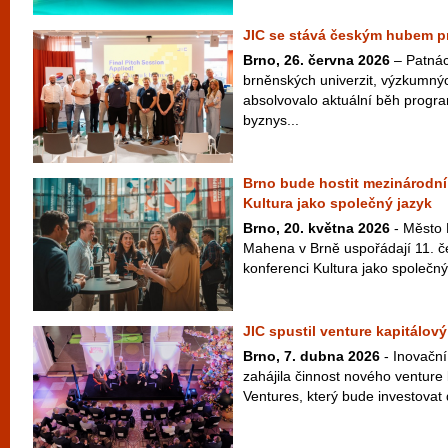
JIC se stává českým hubem pr
Brno, 26. června 2026
– Patnác
brněnských univerzit, výzkumný
absolvovalo aktuální běh progr
byznys...
Brno bude hostit mezinárodní
Kultura jako společný jazyk
Brno, 20. května 2026
- Město 
Mahena v Brně uspořádají 11. 
konferenci Kultura jako společný 
JIC spustil venture kapitálový
Brno, 7. dubna 2026
- Inovační
zahájila činnost nového venture
Ventures, který bude investovat 