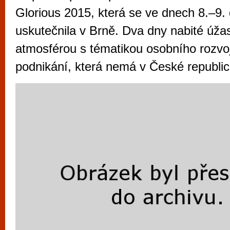
vyzkoušet různé kasinové hry. V neustál
Glorious 2015, která se ve dnech 8.–9.
metropoli naleznete širokou nabídku her o
uskutečnila v Brně. Dva dny nabité úža
po moderní automaty jak pro pravidelné n
atmosférou s tématikou osobního rozvoj
příležitostné hráče. V...
podnikání, která nemá v České republi