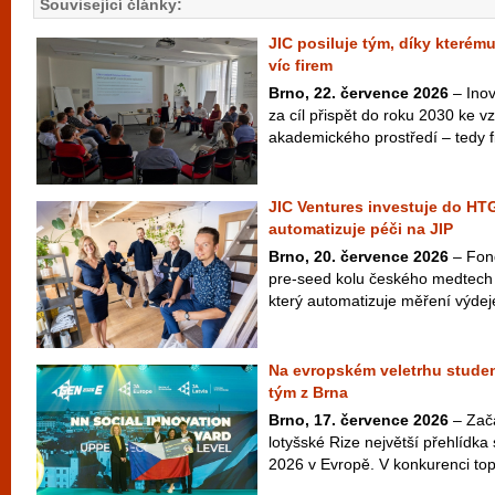
Související články:
JIC posiluje tým, díky kterém
víc firem
Brno, 22. července 2026
– Inov
za cíl přispět do roku 2030 ke vzn
akademického prostředí – tedy fi
JIC Ventures investuje do HTG
automatizuje péči na JIP
Brno, 20. července 2026
– Fond
pre-seed kolu českého medtech
který automatizuje měření výdej
Na evropském veletrhu studen
tým z Brna
Brno, 17. července 2026
– Začá
lotyšské Rize největší přehlídk
2026 v Evropě. V konkurenci to