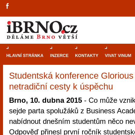
HLAVNÍ STRÁNKA
INZERCE
KONTAKTY
VIVAT VINUM
Studentská konference Glorious
Průvodce
kasi
netradiční cesty k úspěchu
Brně: Od rulet
automaty
Brno, 10. dubna 2015
- Co může vznik
Brno je měs
sejde parta spolužáků z Business Aca
zajímavé p
nabídnout dnešním studentům něco ne
restaurace, div
Odpověď přinesl první ročník students
Mimo jiné je ale také místem, kde si můžet