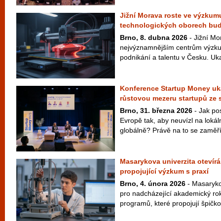
Jižní Morava roste ve výzkumu
technologických oborech bu
Brno, 8. dubna 2026
- Jižní Mo
nejvýznamnějším centrům výzku
podnikání a talentu v Česku. Uka
Konference Startup Money uká
růstovou mezeru startupů ze 
Brno, 31. března 2026
- Jak pos
Evropě tak, aby neuvízl na lokál
globálně? Právě na to se zaměří 
Masarykova univerzita otevírá
propojující výzkum s praxí
Brno, 4. února 2026
- Masaryko
pro nadcházející akademický rok
programů, které propojují špičko