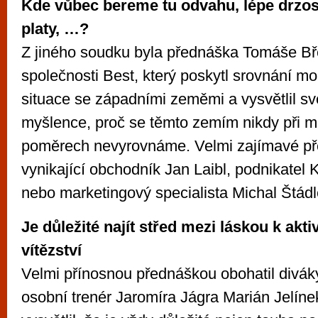
Kde vůbec bereme tu odvahu, lépe drzost,
platy, …?
Z jiného soudku byla přednáška Tomáše Bře
společnosti Best, který poskytl srovnání m
situace se západními zeměmi a vysvětlil s
myšlence, proč se těmto zemím nikdy při 
poměrech nevyrovnáme. Velmi zajímavé př
vynikající obchodník Jan Laibl, podnikatel
nebo marketingový specialista Michal Štádl
Je důležité najít střed mezi láskou k akti
vítězství
Velmi přínosnou přednáškou obohatil divák
osobní trenér Jaromíra Jágra Marián Jelín