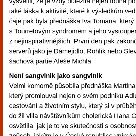
vysvětlil, že je vždy důležitá nejen touha po
také láska k aktivitě, které k výsledkům ve
čaje pak byla přednáška Iva Tomana, který 
s Tourretovým syndromem a jeho vystoupení
z nejinspirativnějších. První den pak zakonč
serverů jako je Dámejidlo, Rohlík nebo Sl
šachová partie Aleše Michla.
Není sangvinik jako sangvinik
Velmi komorně působila přednáška Martin
který promlouval nejen o svém podniku Adle
cestování a životním stylu, který si v průběhu
do žil vlila návštěvníkům cholerická Hana 
osvětlila, jak je to ve skutečnosti s osobnos
způsob, jakým je v České republice vnímám