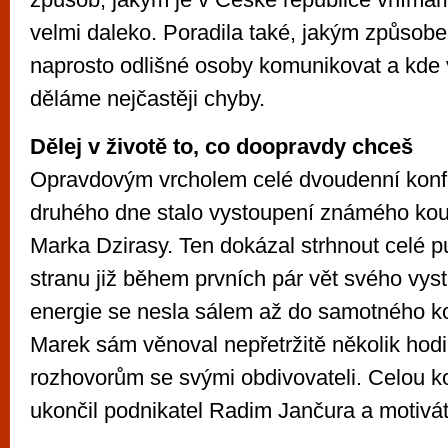
velmi daleko. Poradila také, jakým způso
naprosto odlišné osoby komunikovat a kde
děláme nejčastěji chyby.
Dělej v životě to, co doopravdy chceš
Opravdovým vrcholem celé dvoudenní kon
druhého dne stalo vystoupení známého kou
Marka Dzirasy. Ten dokázal strhnout celé 
stranu již během prvních pár vět svého vys
energie se nesla sálem až do samotného k
Marek sám věnoval nepřetržitě několik hod
rozhovorům se svými obdivovateli. Celou k
ukončil podnikatel Radim Jančura a motivát