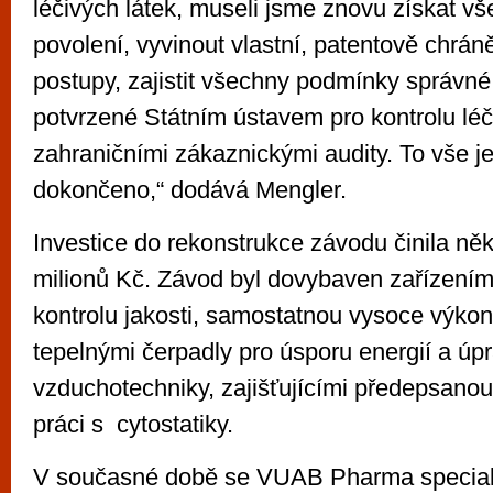
léčivých látek, museli jsme znovu získat 
povolení, vyvinout vlastní, patentově chrán
postupy, zajistit všechny podmínky správné
potvrzené Státním ústavem pro kontrolu léči
zahraničními zákaznickými audity. To vše j
dokončeno,“ dodává Mengler.
Investice do rekonstrukce závodu činila něk
milionů Kč. Závod byl dovybaven zařízením
kontrolu jakosti, samostatnou vysoce výko
tepelnými čerpadly pro úsporu energií a úp
vzduchotechniky, zajišťujícími předepsanou 
práci s cytostatiky.
V současné době se VUAB Pharma specializ