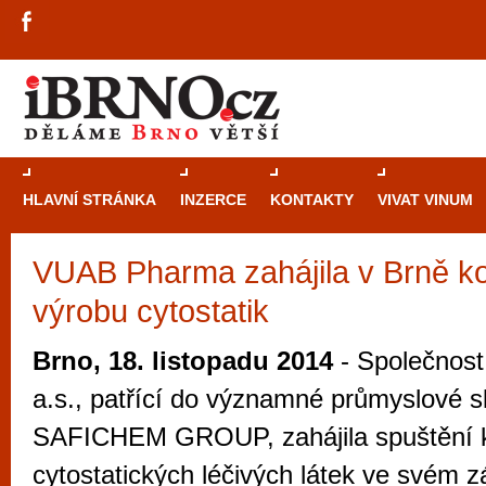
HLAVNÍ STRÁNKA
INZERCE
KONTAKTY
VIVAT VINUM
VUAB Pharma zahájila v Brně k
Průvodce
kasi
výrobu cytostatik
Brně: Od rulet
automaty
Brno, 18. listopadu 2014
- Společnos
Brno je měs
a.s., patřící do významné průmyslové s
zajímavé p
SAFICHEM GROUP, zahájila spuštění 
restaurace, div
cytostatických léčivých látek ve svém 
Mimo jiné je ale také místem, kde si můžet