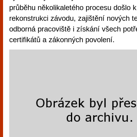
vyzkoušet různé kasinové hry. V neustál
průběhu několikaletého procesu došlo k
metropoli naleznete širokou nabídku her o
rekonstrukci závodu, zajištění nových t
po moderní automaty jak pro pravidelné n
odborná pracoviště i získání všech pot
příležitostné hráče. V...
certifikátů a zákonných povolení.