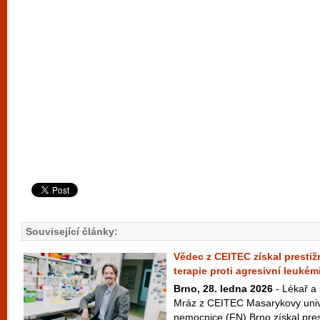
Související články:
Vědec z CEITEC získal prestiž
terapie proti agresivní leukémi
Brno, 28. ledna 2026
- Lékař a
Mráz z CEITEC Masarykovy unive
nemocnice (FN) Brno získal pres