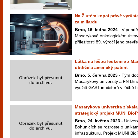
Na Žlutém kopci právě vyrůst
za miliardu
Brno, 16. ledna 2024
- V ponděl
Masarykově onkologickém ústav
příležitosti 89. výročí jeho otevř
Látka na léčbu leukemie z Ma
obdržela americký patent
Brno, 5. června 2023
- Tým doc
Masarykovy univerzity a FN Brno
využití GAB1 inhibitorů v léčbě 
Masarykova univerzita získala
strategický projekt MUNI Bio
Brno, 24. května 2023
- Univer
Bohunicích se rozroste o unikát
infrastrukturu. Projekt MUNI Bi