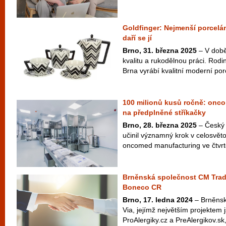
Goldfinger: Nejmenší porcelán
daří se jí
Brno, 31. března 2025
– V době
kvalitu a rukodělnou práci. Rod
Brna vyrábí kvalitní moderní porc
100 milionů kusů ročně: onco
na předplněné stříkačky
Brno, 28. března 2025
– Český 
učinil významný krok v celosvět
oncomed manufacturing ve čtvrte
Brněnská společnost CM Trade
Boneco CR
Brno, 17. ledna 2024
– Brněnsk
Via, jejímž největším projektem 
ProAlergiky.cz a PreAlergikov.sk,