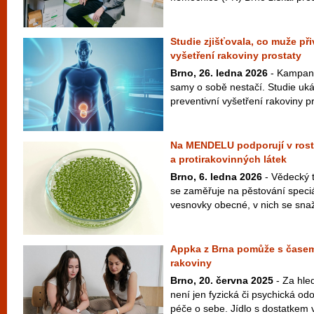
Studie zjišťovala, co muže př
vyšetření rakoviny prostaty
Brno, 26. ledna 2026
- Kampaně
samy o sobě nestačí. Studie uk
preventivní vyšetření rakoviny p
Na MENDELU podporují v rostl
a protirakovinných látek
Brno, 6. ledna 2026
- Vědecký t
se zaměřuje na pěstování speciá
vesnovky obecné, v nich se snaží
Appka z Brna pomůže s časem
rakoviny
Brno, 20. června 2025
- Za hle
není jen fyzická či psychická odo
péče o sebe. Jídlo s dostatkem v