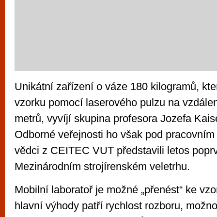
Unikátní zařízení o váze 180 kilogramů, kt
vzorku pomocí laserového pulzu na vzdálen
metrů, vyvíjí skupina profesora Jozefa Kaiser
Odborné veřejnosti ho však pod pracovní
vědci z CEITEC VUT představili letos popr
Mezinárodním strojírenském veletrhu.
Mobilní laboratoř je možné „přenést“ ke vzor
hlavní výhody patří rychlost rozboru, možn