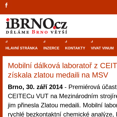
HLAVNÍ STRÁNKA
INZERCE
KONTAKTY
VIVAT VINUM
Mobilní dálková laboratoř z CE
Průvodce
kasi
získala zlatou medaili na MSV
Brně: Od rulet
automaty
Brno, 30. září 2014
- Premiérová účast
Brno je měs
CEITECu VUT na Mezinárodním strojír
zajímavé p
jim přinesla Zlatou medaili. Mobilní lab
restaurace, div
rychlé bezkontaktní chemické analýze, 
Mimo jiné je ale také místem, kde si můžet