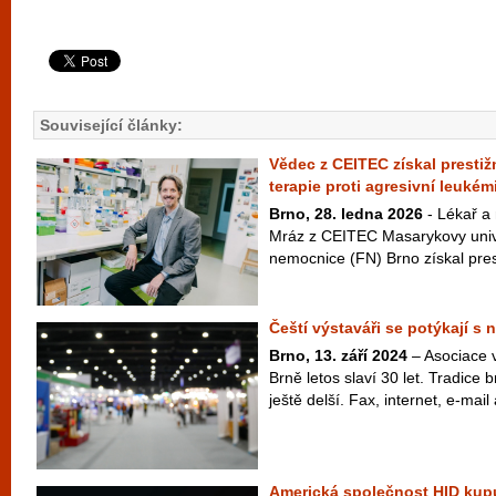
Související články:
Vědec z CEITEC získal prestiž
terapie proti agresivní leukémi
Brno, 28. ledna 2026
- Lékař a
Mráz z CEITEC Masarykovy unive
nemocnice (FN) Brno získal pres
Čeští výstaváři se potýkají s
Brno, 13. září 2024
– Asociace v
Brně letos slaví 30 let. Tradice 
ještě delší. Fax, internet, e-mail 
Americká společnost HID kup