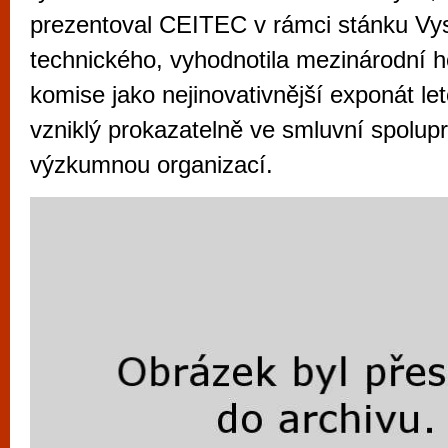
vyzkoušet různé kasinové hry. V neustál
prezentoval CEITEC v rámci stánku Vy
metropoli naleznete širokou nabídku her o
technického, vyhodnotila mezinárodní h
po moderní automaty jak pro pravidelné n
komise jako nejinovativnější exponát le
příležitostné hráče. V...
vzniklý prokazatelně ve smluvní spolupr
výzkumnou organizací.