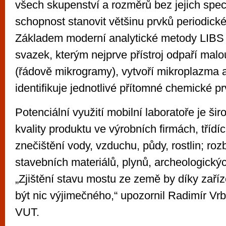
všech skupenství a rozměrů bez jejich speci
schopnost stanovit většinu prvků periodické
Základem moderní analytické metody LIBS j
svazek, kterým nejprve přístroj odpaří malo
(řádově mikrogramy), vytvoří mikroplazma a
identifikuje jednotlivé přítomné chemické p
Potenciální využití mobilní laboratoře je šir
kvality produktu ve výrobních firmách, třídíc
znečištění vody, vzduchu, půdy, rostlin; roz
stavebních materiálů, plynů, archeologický
„Zjištění stavu mostu ze země by díky zaří
být nic výjimečného,“ upozornil Radimír Vr
VUT.