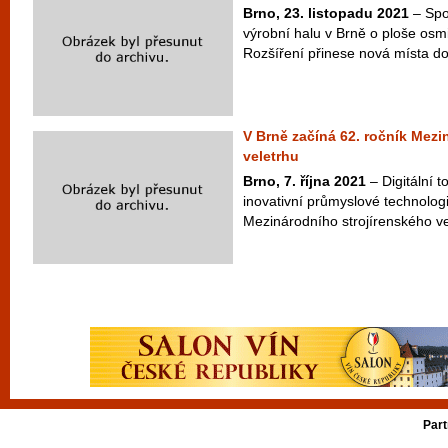
Brno, 23. listopadu 2021
– Spo
výrobní halu v Brně o ploše osmi
Rozšíření přinese nová místa do
V Brně začíná 62. ročník Mezi
veletrhu
Brno, 7. října 2021
– Digitální t
inovativní průmyslové technolog
Mezinárodního strojírenského ve
Part