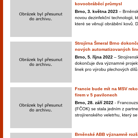
kovoobráběcí průmysl
Brno, 3. května 2023
– Brněnský
novou dezinfekční technologii, kt
které se věnují obrábění kovů. D
Strojírna Šmeral Brno dokonč
nových automatizovaných lin
Brno, 5. října 2022
– Strojírens
dokončuje dva významné projek
linek pro výrobu plechových dílů.
Francie bude mít na MSV rekor
firem v 5 pavilonech
Brno, 28. září 2022
- Francouzs
(FČOK) se stala jedním z partn
strojírenského veletrhu, který se 
Brněnské ABB významně rozši