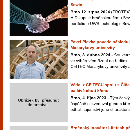
Sewio
Brno 12. srpna 2024
(PROTEXT)
HID kupuje brněnskou firmu Sewi
portfolio o UWB technologii. Sewi
Pavel Plevka povede následují
Masarykovy univerzity
Brno, 8. dubna 2024
- Struktur
ve výběrovém řízení na ředitele
CEITEC Masarykovy univerzity a 
Vědci z CEITECU spolu s Číňan
palčivé chuti křenu
Brno, 4. října 2023
- Tým český
úspěšně sekvenoval genom křen
odhalil tajemství jeho charakteris
Brněnský inovátor Lifetech př