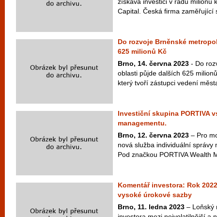
získává investici v řádu milionů
Capital. Česká firma zaměřující 
Do rozvoje Brněnské metropoli
625 milionů Kč
Brno, 14. června 2023
- Do roz
oblasti půjde dalších 625 milionů 
který tvoří zástupci vedení města
Investiční skupina PORTIVA v
managementu.
Brno, 12. června 2023
– Pro mov
nová služba individuální správy 
Pod značkou PORTIVA Wealth Ma
Komentář investora: Rok 2022 p
vysoké úrokové sazby
Brno, 11. ledna 2023
– Loňský r
investora mezi nejvolatilnější a n