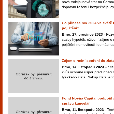
nová trolejbusová trať na Černov
dopravní řešení i bezpečnější cyk
Co přinese rok 2024 ve světě h
pojištění?
Brno, 27. prosince 2023
- Pozv
sazby hypoték, oživení zájmu o 
pojištění nemovitosti i domácnost
Zájem o roční spoření do zlat
Brno, 14. listopadu 2023
– Stál
kvůli ochraně úspor před inflací
fyzického zlata. Nákup zlata je to
Fond Novira Capital podpořil 
správu kanceláří
Brno, 11. listopadu 2023
- Tech