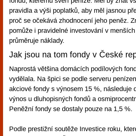
fondu, kterému svěří peníze. Měl by znát vš
pravidla a výši poplatků, aby měl jasnou př
proč se očekává zhodnocení jeho peněz. Zmí
pomůže i pravidelné investování v menších 
průměruje náklady.
Jak jsou na tom fondy v České rep
Naprostá většina domácích podílových fon
vydělala. Na špici se podle serveru penízen
akciové fondy s výnosem 15 %, následuje d
výnos u dluhopisných fondů a osmiprocent
Peněžní fondy se dostaly pouze na 1,5 %.
Podle prestižní soutěže Investice roku, kte