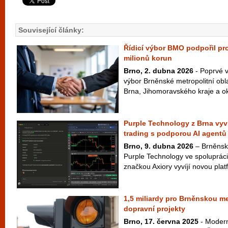
Související články:
Řídicí výbor BMO podpořil pro
milionů korun
Brno, 2. dubna 2026
- Poprvé v
výbor Brněnské metropolitní oblas
Brna, Jihomoravského kraje a oko
Purple Technology z Brna vyví
trading s podporou AI agentů
Brno, 9. dubna 2026
– Brněnská
Purple Technology ve spolupráci
značkou Axiory vyvíjí novou platf
1,5 miliardy pro Brněnskou me
dopravní projekty
Brno, 17. června 2025
- Modern