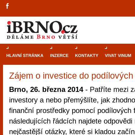
HLAVNÍ STRÁNKA
INZERCE
KONTAKTY
VIVAT VINUM
Zájem o investice do podílových
Průvodce
kasi
Brně: Od rulet
Brno, 26. března 2014
- Patříte mezi z
automaty
investory a nebo přemýšlíte, jak zhodno
Brno je měs
finanční prostředky pomocí podílových
zajímavé p
následujících řádcích najdete odpovědi 
restaurace, div
nejčastější otázky, které si kladou začína
Mimo jiné je ale také místem, kde si můžet