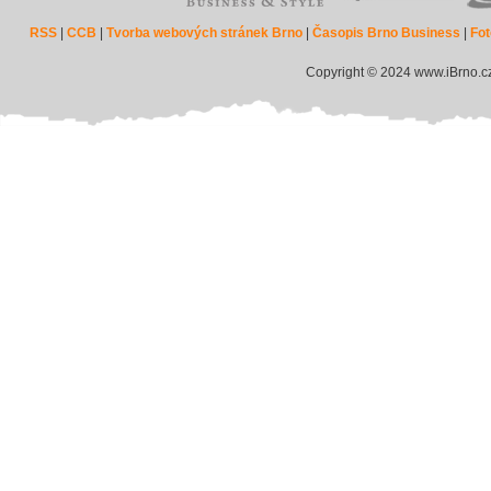
RSS
|
CCB
|
Tvorba webových stránek Brno
|
Časopis Brno Business
|
Fot
Copyright © 2024 www.iBrno.c