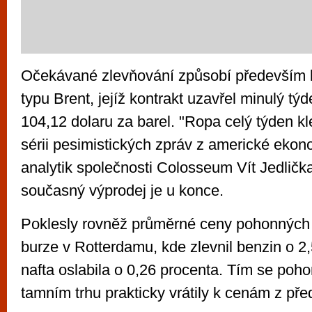
Očekávané zlevňování způsobí především k
typu Brent, jejíž kontrakt uzavřel minulý tý
104,12 dolaru za barel. "Ropa celý týden kl
sérii pesimistických zpráv z americké ekon
analytik společnosti Colosseum Vít Jedlička 
současný výprodej je u konce.
Poklesly rovněž průměrné ceny pohonných
burze v Rotterdamu, kde zlevnil benzin o 2
nafta oslabila o 0,26 procenta. Tím se poh
tamním trhu prakticky vrátily k cenám z př