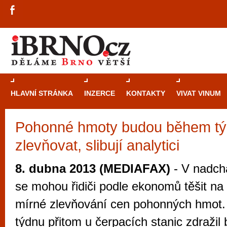
HLAVNÍ STRÁNKA
INZERCE
KONTAKTY
VIVAT VINUM
Pohonné hmoty budou během tý
Průvodce
kasi
zlevňovat, slibují analytici
Brně: Od rulet
automaty
8. dubna 2013 (MEDIAFAX)
- V nadch
Brno je měs
se mohou řidiči podle ekonomů těšit na
zajímavé p
mírné zlevňování cen pohonných hmot.
restaurace, div
týdnu přitom u čerpacích stanic zdražil
Mimo jiné je ale také místem, kde si můžet