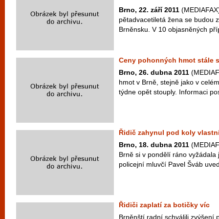
Brno, 22. září 2011
(MEDIAFAX) -
pětadvacetiletá žena se budou z
Brněnsku. V 10 objasněných pří
Ceny pohonných hmot stále s
Brno, 26. dubna 2011
(MEDIAFA
hmot v Brně, stejně jako v celé
týdne opět stouply. Informaci po
Řidič zahynul pod koly vlast
Brno, 18. dubna 2011
(MEDIAFA
Brně si v pondělí ráno vyžádala 
policejní mluvčí Pavel Šváb uvedl,
Řidiči zaplatí za botičky víc
Brněnští radní schválili zvýšení