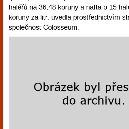
vyzkoušet různé kasinové hry. V neustál
haléřů na 36,48 koruny a nafta o 15 hal
metropoli naleznete širokou nabídku her o
koruny za litr, uvedla prostřednictvím s
po moderní automaty jak pro pravidelné n
společnost Colosseum.
příležitostné hráče. V...