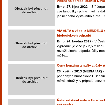
vidění na čerpací stanici Devě
Brno, 27. října 2022
– Síť čerp
zve fanoušky rychlých kol na da
jedinečného výstavního turné. Po
VIA ALTA a vědci z MENDELU v
biologických odpadů
Brno, 24. května 2017
- V Česk
vyprodukuje více jak 2,5 milionu
rozložitelného odpadu. Díky mo
může...
Ceny benzínu a nafty začaly r
20. května 2013 (MEDIAFAX)
-
pohonných hmot skončil. Benzín 
mírně zdražily, v případě benzin
Řidič odstavil auto v Husovi
ani peníze