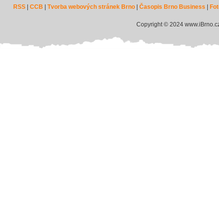
RSS
|
CCB
|
Tvorba webových stránek Brno
|
Časopis Brno Business
|
Fot
Copyright © 2024 www.iBrno.c