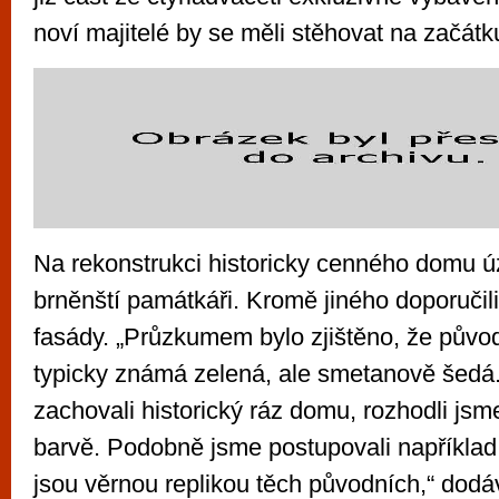
noví majitelé by se měli stěhovat na začátku
Na rekonstrukci historicky cenného domu úz
brněnští památkáři. Kromě jiného doporučili
fasády. „Průzkumem bylo zjištěno, že původ
typicky známá zelená, ale smetanově šed
zachovali historický ráz domu, rozhodli jsm
barvě. Podobně jsme postupovali například 
jsou věrnou replikou těch původních,“ dodáv