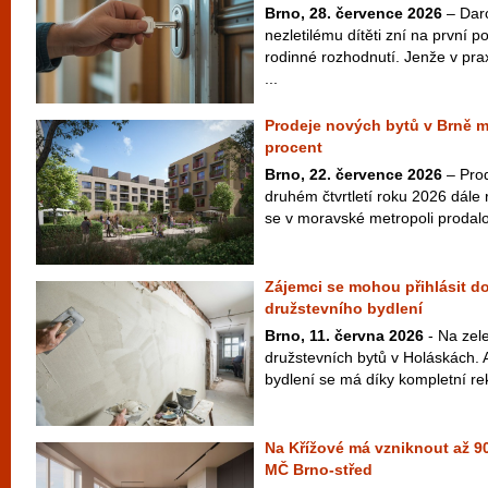
Brno, 28. července 2026
– Dar
nezletilému dítěti zní na první 
rodinné rozhodnutí. Jenže v pra
...
Prodeje nových bytů v Brně m
procent
Brno, 22. července 2026
– Prod
druhém čtvrtletí roku 2026 dále
se v moravské metropoli prodalo
Zájemci se mohou přihlásit do
družstevního bydlení
Brno, 11. června 2026
- Na zel
družstevních bytů v Holáskách. 
bydlení se má díky kompletní rek
Na Křížové má vzniknout až 90
MČ Brno-střed