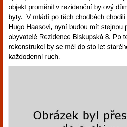
vyzkoušet různé kasinové hry. V neustál
objekt proměnil v rezidenční bytový dů
metropoli naleznete širokou nabídku her o
byty. V mládí po těch chodbách chodili 
po moderní automaty jak pro pravidelné n
Hugo Haasovi, nyní budou mít stejnou př
příležitostné hráče. V...
obyvatelé Rezidence Biskupská 8. Po té
rekonstrukci by se měl do sto let staréh
každodenní ruch.