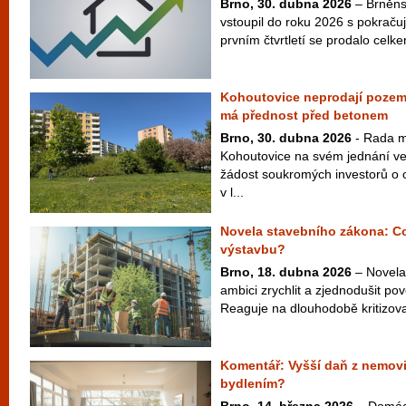
Brno, 30. dubna 2026
– Brněnsk
vstoupil do roku 2026 s pokračuj
prvním čtvrtletí se prodalo cel
Kohoutovice neprodají pozem
má přednost před betonem
Brno, 30. dubna 2026
- Rada m
Kohoutovice na svém jednání ve
žádost soukromých investorů o
v l...
Novela stavebního zákona: C
výstavbu?
Brno, 18. dubna 2026
– Novela
ambici zrychlit a zjednodušit po
Reaguje na dlouhodobě kritizovan
Komentář: Vyšší daň z nemovit
bydlením?