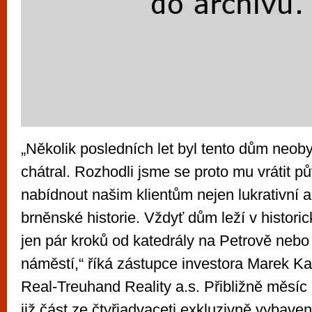
„Několik posledních let byl tento dům neob
chátral. Rozhodli jsme se proto mu vrátit p
nabídnout našim klientům nejen lukrativní a
brněnské historie. Vždyť dům leží v histori
jen pár kroků od katedrály na Petrově nebo
náměstí,“ říká zástupce investora Marek Ka
Real-Treuhand Reality a.s. Přibližně měsíc 
již část ze čtyřiadvaceti exkluzivně vybave