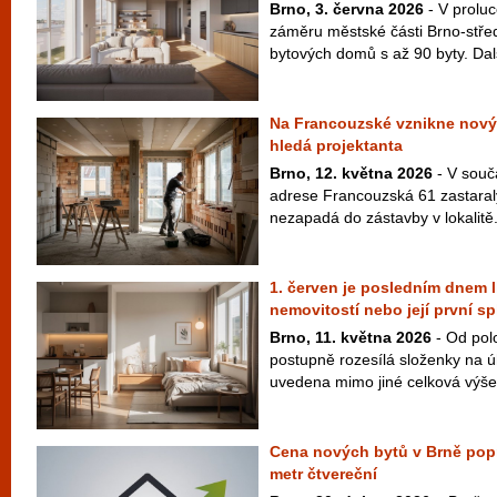
Brno, 3. června 2026
- V proluc
záměru městské části Brno-střed
bytových domů s až 90 byty. Dal
Na Francouzské vznikne nový
hledá projektanta
Brno, 12. května 2026
- V souč
adrese Francouzská 61 zastaralý
nezapadá do zástavby v lokalitě.
1. červen je posledním dnem l
nemovitostí nebo její první sp
Brno, 11. května 2026
- Od pol
postupně rozesílá složenky na ú
uvedena mimo jiné celková výše 
Cena nových bytů v Brně poprv
metr čtvereční