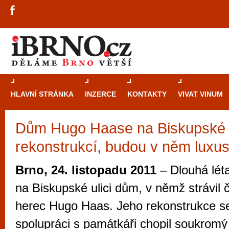
HLAVNÍ STRÁNKA
INZERCE
KONTAKTY
VIVAT VINUM
Dům Hugo Haase na Biskupské 
Průvodce
kasi
rekonstrukcí, budou v něm luxus
Brně: Od rulet
automaty
Brno, 24. listopadu 2011
– Dlouhá lét
Brno je měs
na Biskupské ulici dům, v němž strávil 
zajímavé p
herec Hugo Haas. Jeho rekonstrukce s
restaurace, div
spolupráci s památkáři chopil soukromý 
Mimo jiné je ale také místem, kde si můžet